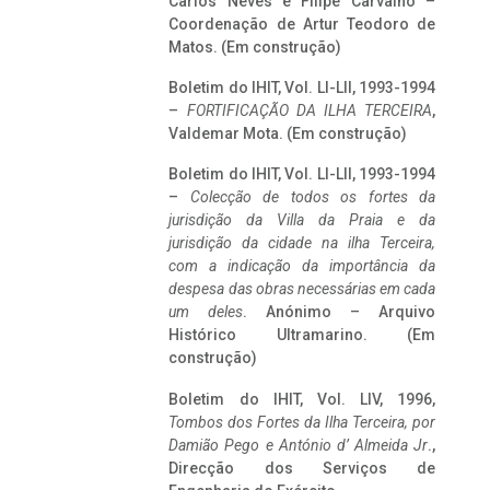
Carlos Neves e Filipe Carvalho –
Coordenação de Artur Teodoro de
Matos. (Em construção)
Boletim do IHIT, Vol. LI-LII, 1993-1994
–
FORTIFICAÇÃO DA ILHA TERCEIRA
,
Valdemar Mota. (Em construção)
Boletim do IHIT, Vol. LI-LII, 1993-1994
–
Colecção de todos os fortes da
jurisdição da Villa da Praia e da
jurisdição da cidade na ilha Terceira,
com a indicação da importância da
despesa das obras necessárias em cada
um deles
. Anónimo – Arquivo
Histórico Ultramarino. (Em
construção)
Boletim do IHIT, Vol. LIV, 1996,
Tombos dos Fortes da Ilha Terceira,
por
Damião Pego e António d’ Almeida Jr
.,
Direcção dos Serviços de