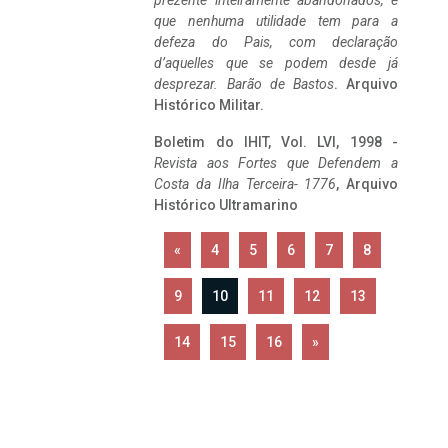
prezente inteiramente abandonados, e
que nenhuma utilidade tem para a
defeza do Pais, com declaração
d’aquelles que se podem desde já
desprezar. Barão de Bastos
. Arquivo
Histórico Militar.
Boletim do IHIT, Vol. LVI, 1998 -
Revista aos Fortes que Defendem a
Costa da Ilha Terceira- 1776
, Arquivo
Histórico Ultramarino
«
4
5
6
7
8
9
10
11
12
13
14
15
16
»