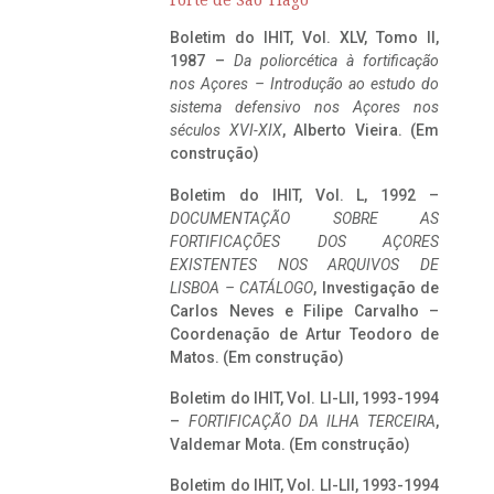
Forte de São Tiago
Boletim do IHIT, Vol. XLV, Tomo II,
1987 –
Da poliorcética à fortificação
nos Açores – Introdução ao estudo do
sistema defensivo nos Açores nos
séculos XVI-XIX
, Alberto Vieira. (Em
construção)
Boletim do IHIT, Vol. L, 1992 –
DOCUMENTAÇÃO SOBRE AS
FORTIFICAÇÕES DOS AÇORES
EXISTENTES NOS ARQUIVOS DE
LISBOA – CATÁLOGO
, Investigação de
Carlos Neves e Filipe Carvalho –
Coordenação de Artur Teodoro de
Matos. (Em construção)
Boletim do IHIT, Vol. LI-LII, 1993-1994
–
FORTIFICAÇÃO DA ILHA TERCEIRA
,
Valdemar Mota. (Em construção)
Boletim do IHIT, Vol. LI-LII, 1993-1994