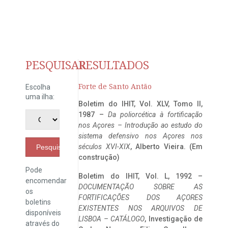
PESQUISAR
RESULTADOS
Forte de Santo Antão
Escolha
uma ilha:
Boletim do IHIT, Vol. XLV, Tomo II,
1987 –
Da poliorcética à fortificação
nos Açores – Introdução ao estudo do
sistema defensivo nos Açores nos
séculos XVI-XIX
, Alberto Vieira. (Em
Pesquisar
construção)
Pode
Boletim do IHIT, Vol. L, 1992 –
encomendar
DOCUMENTAÇÃO SOBRE AS
os
FORTIFICAÇÕES DOS AÇORES
boletins
EXISTENTES NOS ARQUIVOS DE
disponíveis
LISBOA – CATÁLOGO
, Investigação de
através do