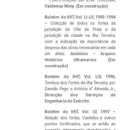
–
FORTIFICAÇÃO DA ILHA TERCEIRA
,
Valdemar Mota. (Em construção)
Boletim do IHIT, Vol. LI-LII, 1993-1994
–
Colecção de todos os fortes da
jurisdição da Villa da Praia e da
jurisdição da cidade na ilha Terceira,
com a indicação da importância da
despesa das obras necessárias em cada
um deles
. Anónimo – Arquivo
Histórico Ultramarino. (Em
construção)
Boletim do IHIT, Vol. LIV, 1996,
Tombos dos Fortes da Ilha Terceira,
por
Damião Pego e António d’ Almeida Jr
.,
Direcção dos Serviços de
Engenharia do Exército.
Boletim do IHIT, Vol. LV, 1997 –
Relação dos fortes, Castellos e outros
pontos fortificados, que se achão ao