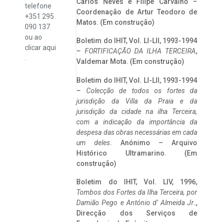
Carlos Neves e Filipe Carvalho –
telefone
Coordenação de Artur Teodoro de
+351 295
Matos. (Em construção)
090 137
ou ao
Boletim do IHIT, Vol. LI-LII, 1993-1994
clicar
aqui
–
FORTIFICAÇÃO DA ILHA TERCEIRA
,
.
Valdemar Mota. (Em construção)
Boletim do IHIT, Vol. LI-LII, 1993-1994
–
Colecção de todos os fortes da
jurisdição da Villa da Praia e da
jurisdição da cidade na ilha Terceira,
com a indicação da importância da
despesa das obras necessárias em cada
um deles
. Anónimo – Arquivo
Histórico Ultramarino. (Em
construção)
Boletim do IHIT, Vol. LIV, 1996,
Tombos dos Fortes da Ilha Terceira,
por
Damião Pego e António d’ Almeida Jr
.,
Direcção dos Serviços de