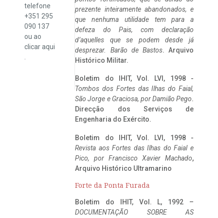
telefone
prezente inteiramente abandonados, e
+351 295
que nenhuma utilidade tem para a
090 137
defeza do Pais, com declaração
ou ao
d’aquelles que se podem desde já
clicar
aqui
desprezar. Barão de Bastos
. Arquivo
.
Histórico Militar.
Boletim do IHIT, Vol. LVI, 1998 -
Tombos dos Fortes das Ilhas do Faial,
São Jorge e Graciosa,
por Damião Pego
.
Direcção dos Serviços de
Engenharia do Exército.
Boletim do IHIT, Vol. LVI, 1998 -
Revista aos Fortes das Ilhas do Faial e
Pico, por Francisco Xavier Machado
,
Arquivo Histórico Ultramarino
Forte da Ponta Furada
Boletim do IHIT, Vol. L, 1992 –
DOCUMENTAÇÃO SOBRE AS