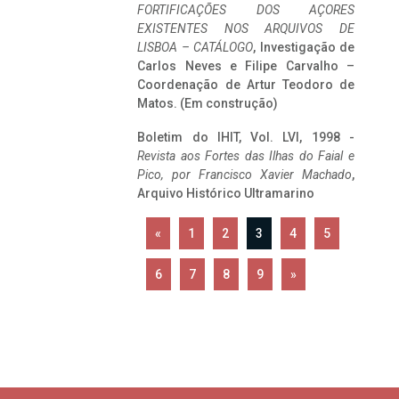
FORTIFICAÇÕES DOS AÇORES
EXISTENTES NOS ARQUIVOS DE
LISBOA – CATÁLOGO
, Investigação de
Carlos Neves e Filipe Carvalho –
Coordenação de Artur Teodoro de
Matos. (Em construção)
Boletim do IHIT, Vol. LVI, 1998 -
Revista aos Fortes das Ilhas do Faial e
Pico, por Francisco Xavier Machado
,
Arquivo Histórico Ultramarino
«
1
2
3
4
5
6
7
8
9
»