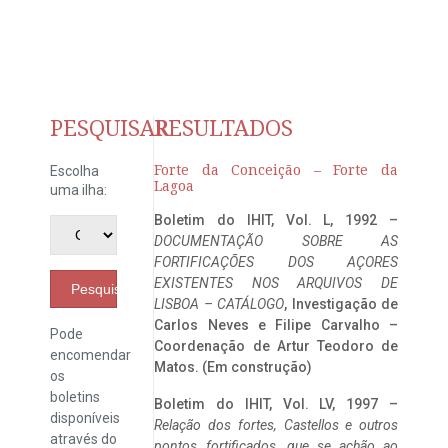
PESQUISAR
RESULTADOS
Forte da Conceição – Forte da
Escolha
Lagoa
uma ilha:
Boletim do IHIT, Vol. L, 1992 –
DOCUMENTAÇÃO SOBRE AS
FORTIFICAÇÕES DOS AÇORES
EXISTENTES NOS ARQUIVOS DE
Pesquisar
LISBOA – CATÁLOGO
, Investigação de
Carlos Neves e Filipe Carvalho –
Pode
Coordenação de Artur Teodoro de
encomendar
Matos. (Em construção)
os
boletins
Boletim do IHIT, Vol. LV, 1997 –
disponíveis
Relação dos fortes, Castellos e outros
através do
pontos fortificados, que se achão ao