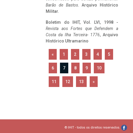
Barão de Bastos
. Arquivo Histórico
Militar.
Boletim do IHIT, Vol. LVI, 1998 -
Revista aos Fortes que Defendem a
Costa da Ilha Terceira- 1776
, Arquivo
Histórico Ultramarino
«
1
2
3
4
5
6
7
8
9
10
11
12
13
»
© IHIT - todos os direitos reservados.