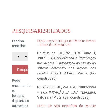
PESQUISAR
RESULTADOS
Forte de São Diogo do Monte Brasil
Escolha
– Forte do Zimbreiro
uma ilha:
Boletim do IHIT, Vol. XLV, Tomo II,
1987 –
Da poliorcética à fortificação
nos Açores – Introdução ao estudo do
sistema defensivo nos Açores nos
Pesquisar
séculos XVI-XIX
, Alberto Vieira. (Em
construção)
Pode
encomendar
Boletim do IHIT, Vol. LI-LII, 1993-1994
os
–
FORTIFICAÇÃO DA ILHA TERCEIRA
,
boletins
Valdemar Mota. (Em construção)
disponíveis
através do
Forte de São Benedito do Monte