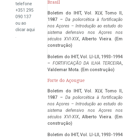
Brasil
telefone
+351 295
Boletim do IHIT, Vol. XLV, Tomo II,
090 137
1987 –
Da poliorcética à fortificação
ou ao
nos Açores – Introdução ao estudo do
clicar
aqui
sistema defensivo nos Açores nos
.
séculos XVI-XIX
, Alberto Vieira. (Em
construção)
Boletim do IHIT, Vol. LI-LII, 1993-1994
–
FORTIFICAÇÃO DA ILHA TERCEIRA
,
Valdemar Mota. (Em construção)
Forte do Açougue
Boletim do IHIT, Vol. XLV, Tomo II,
1987 –
Da poliorcética à fortificação
nos Açores – Introdução ao estudo do
sistema defensivo nos Açores nos
séculos XVI-XIX
, Alberto Vieira. (Em
construção)
Boletim do IHIT, Vol. LI-LII, 1993-1994