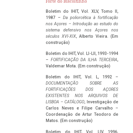
Forte do Biscoitinho
Boletim do IHIT, Vol. XLV, Tomo II,
1987 –
Da poliorcética à fortificação
nos Açores – Introdução ao estudo do
sistema defensivo nos Açores nos
séculos XVI-XIX
, Alberto Vieira. (Em
construção)
Boletim do IHIT, Vol. LI-LII, 1993-1994
–
FORTIFICAÇÃO DA ILHA TERCEIRA
,
Valdemar Mota. (Em construção)
Boletim do IHIT, Vol. L, 1992 –
DOCUMENTAÇÃO SOBRE AS
FORTIFICAÇÕES DOS AÇORES
EXISTENTES NOS ARQUIVOS DE
LISBOA – CATÁLOGO
, Investigação de
Carlos Neves e Filipe Carvalho –
Coordenação de Artur Teodoro de
Matos. (Em construção)
Boletim do IHIT, Vol. LIV, 1996,