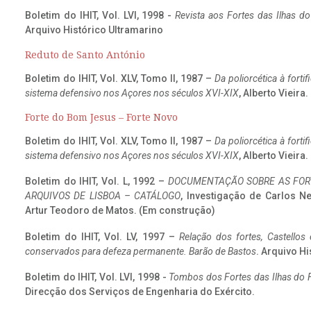
Boletim do IHIT, Vol. LVI, 1998 -
Revista aos Fortes das Ilhas d
Arquivo Histórico Ultramarino
Reduto de Santo António
Boletim do IHIT, Vol. XLV, Tomo II, 1987 –
Da poliorcética à fort
sistema defensivo nos Açores nos séculos XVI-XIX
, Alberto Vieira
Forte do Bom Jesus – Forte Novo
Boletim do IHIT, Vol. XLV, Tomo II, 1987 –
Da poliorcética à fort
sistema defensivo nos Açores nos séculos XVI-XIX
, Alberto Vieira
Boletim do IHIT, Vol. L, 1992 –
DOCUMENTAÇÃO SOBRE AS FORT
ARQUIVOS DE LISBOA – CATÁLOGO
, Investigação de Carlos N
Artur Teodoro de Matos. (Em construção)
Boletim do IHIT, Vol. LV, 1997 –
Relação dos fortes, Castellos
conservados para defeza permanente. Barão de Bastos
. Arquivo Hi
Boletim do IHIT, Vol. LVI, 1998 -
Tombos dos Fortes das Ilhas do F
Direcção dos Serviços de Engenharia do Exército.