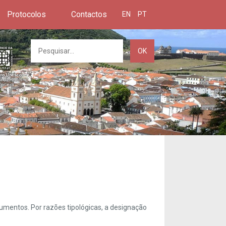
Protocolos
Contactos
EN
PT
OK
umentos. Por razões tipológicas, a designação