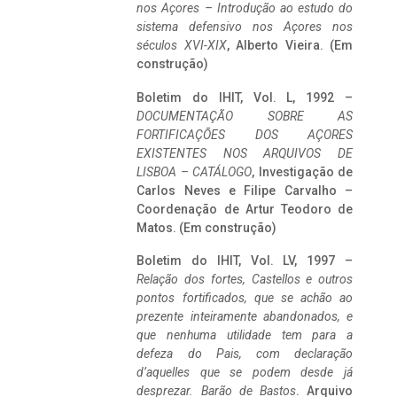
nos Açores – Introdução ao estudo do
sistema defensivo nos Açores nos
séculos XVI-XIX
, Alberto Vieira. (Em
construção)
Boletim do IHIT, Vol. L, 1992 –
DOCUMENTAÇÃO SOBRE AS
FORTIFICAÇÕES DOS AÇORES
EXISTENTES NOS ARQUIVOS DE
LISBOA – CATÁLOGO
, Investigação de
Carlos Neves e Filipe Carvalho –
Coordenação de Artur Teodoro de
Matos. (Em construção)
Boletim do IHIT, Vol. LV, 1997 –
Relação dos fortes, Castellos e outros
pontos fortificados, que se achão ao
prezente inteiramente abandonados, e
que nenhuma utilidade tem para a
defeza do Pais, com declaração
d’aquelles que se podem desde já
desprezar. Barão de Bastos
. Arquivo