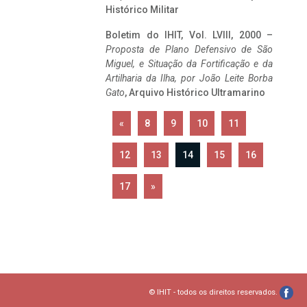
Histórico Militar
Boletim do IHIT, Vol. LVIII, 2000 –
Proposta de Plano Defensivo de São
Miguel, e Situação da Fortificação e da
Artilharia da Ilha, por João Leite Borba
Gato
, Arquivo Histórico Ultramarino
«
8
9
10
11
12
13
14
15
16
17
»
© IHIT - todos os direitos reservados.