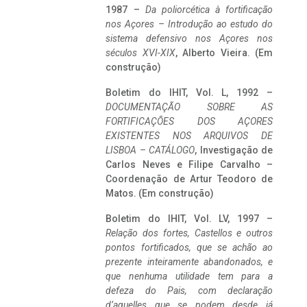
1987 –
Da poliorcética à fortificação
nos Açores – Introdução ao estudo do
sistema defensivo nos Açores nos
séculos XVI-XIX
, Alberto Vieira. (Em
construção)
Boletim do IHIT, Vol. L, 1992 –
DOCUMENTAÇÃO SOBRE AS
FORTIFICAÇÕES DOS AÇORES
EXISTENTES NOS ARQUIVOS DE
LISBOA – CATÁLOGO
, Investigação de
Carlos Neves e Filipe Carvalho –
Coordenação de Artur Teodoro de
Matos. (Em construção)
Boletim do IHIT, Vol. LV, 1997 –
Relação dos fortes, Castellos e outros
pontos fortificados, que se achão ao
prezente inteiramente abandonados, e
que nenhuma utilidade tem para a
defeza do Pais, com declaração
d’aquelles que se podem desde já