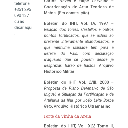
Carlos Neves e Filipe Carvalho –
telefone
Coordenação de Artur Teodoro de
+351 295
Matos. (Em construção)
090 137
ou ao
Boletim do IHIT, Vol. LV, 1997 –
clicar
aqui
Relação dos fortes, Castellos e outros
.
pontos fortificados, que se achão ao
prezente inteiramente abandonados, e
que nenhuma utilidade tem para a
defeza do Pais, com declaração
d’aquelles que se podem desde já
desprezar. Barão de Bastos
. Arquivo
Histórico Militar
Boletim do IHIT, Vol. LVIII, 2000 –
Proposta de Plano Defensivo de São
Miguel, e Situação da Fortificação e da
Artilharia da Ilha, por João Leite Borba
Gato
, Arquivo Histórico Ultramarino
Forte da Vinha da Areia
Boletim do IHIT, Vol. XLV, Tomo II,