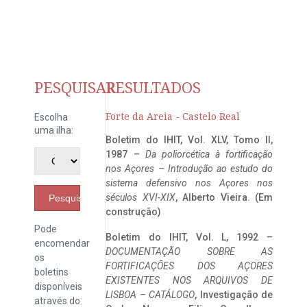
PESQUISAR
RESULTADOS
Forte da Areia - Castelo Real
Escolha
uma ilha:
Boletim do IHIT, Vol. XLV, Tomo II,
1987 –
Da poliorcética à fortificação
nos Açores – Introdução ao estudo do
sistema defensivo nos Açores nos
séculos XVI-XIX
, Alberto Vieira. (Em
Pesquisar
construção)
Pode
Boletim do IHIT, Vol. L, 1992 –
encomendar
DOCUMENTAÇÃO SOBRE AS
os
FORTIFICAÇÕES DOS AÇORES
boletins
EXISTENTES NOS ARQUIVOS DE
disponíveis
LISBOA – CATÁLOGO
, Investigação de
através do