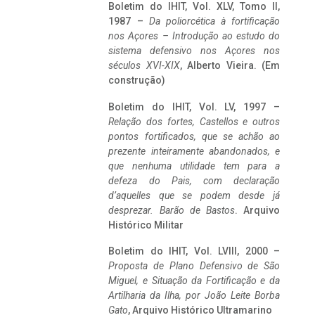
Boletim do IHIT, Vol. XLV, Tomo II,
1987 –
Da poliorcética à fortificação
nos Açores – Introdução ao estudo do
sistema defensivo nos Açores nos
séculos XVI-XIX
, Alberto Vieira. (Em
construção)
Boletim do IHIT, Vol. LV, 1997 –
Relação dos fortes, Castellos e outros
pontos fortificados, que se achão ao
prezente inteiramente abandonados, e
que nenhuma utilidade tem para a
defeza do Pais, com declaração
d’aquelles que se podem desde já
desprezar. Barão de Bastos
. Arquivo
Histórico Militar
Boletim do IHIT, Vol. LVIII, 2000 –
Proposta de Plano Defensivo de São
Miguel, e Situação da Fortificação e da
Artilharia da Ilha, por João Leite Borba
Gato
, Arquivo Histórico Ultramarino