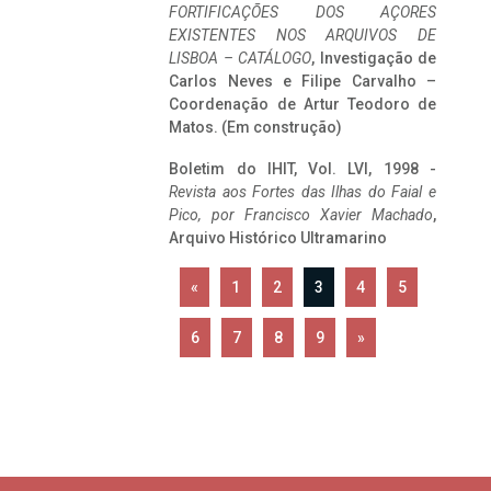
FORTIFICAÇÕES DOS AÇORES
EXISTENTES NOS ARQUIVOS DE
LISBOA – CATÁLOGO
, Investigação de
Carlos Neves e Filipe Carvalho –
Coordenação de Artur Teodoro de
Matos. (Em construção)
Boletim do IHIT, Vol. LVI, 1998 -
Revista aos Fortes das Ilhas do Faial e
Pico, por Francisco Xavier Machado
,
Arquivo Histórico Ultramarino
«
1
2
3
4
5
6
7
8
9
»