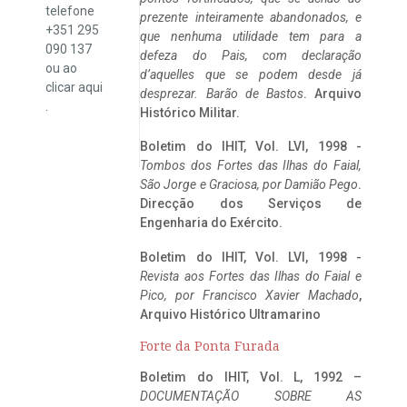
telefone
prezente inteiramente abandonados, e
+351 295
que nenhuma utilidade tem para a
090 137
defeza do Pais, com declaração
ou ao
d’aquelles que se podem desde já
clicar
aqui
desprezar. Barão de Bastos
. Arquivo
.
Histórico Militar.
Boletim do IHIT, Vol. LVI, 1998 -
Tombos dos Fortes das Ilhas do Faial,
São Jorge e Graciosa,
por Damião Pego
.
Direcção dos Serviços de
Engenharia do Exército.
Boletim do IHIT, Vol. LVI, 1998 -
Revista aos Fortes das Ilhas do Faial e
Pico, por Francisco Xavier Machado
,
Arquivo Histórico Ultramarino
Forte da Ponta Furada
Boletim do IHIT, Vol. L, 1992 –
DOCUMENTAÇÃO SOBRE AS