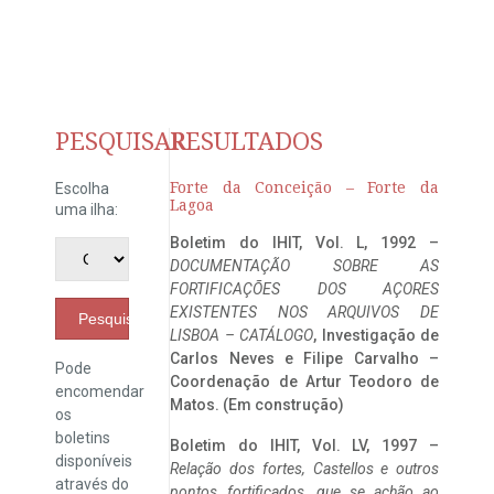
PESQUISAR
RESULTADOS
Forte da Conceição – Forte da
Escolha
Lagoa
uma ilha:
Boletim do IHIT, Vol. L, 1992 –
DOCUMENTAÇÃO SOBRE AS
FORTIFICAÇÕES DOS AÇORES
EXISTENTES NOS ARQUIVOS DE
Pesquisar
LISBOA – CATÁLOGO
, Investigação de
Carlos Neves e Filipe Carvalho –
Pode
Coordenação de Artur Teodoro de
encomendar
Matos. (Em construção)
os
boletins
Boletim do IHIT, Vol. LV, 1997 –
disponíveis
Relação dos fortes, Castellos e outros
através do
pontos fortificados, que se achão ao