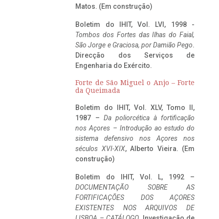
Matos. (Em construção)
Boletim do IHIT, Vol. LVI, 1998 -
Tombos dos Fortes das Ilhas do Faial,
São Jorge e Graciosa,
por Damião Pego
.
Direcção dos Serviços de
Engenharia do Exército.
Forte de São Miguel o Anjo – Forte
da Queimada
Boletim do IHIT, Vol. XLV, Tomo II,
1987 –
Da poliorcética à fortificação
nos Açores – Introdução ao estudo do
sistema defensivo nos Açores nos
séculos XVI-XIX
, Alberto Vieira. (Em
construção)
Boletim do IHIT, Vol. L, 1992 –
DOCUMENTAÇÃO SOBRE AS
FORTIFICAÇÕES DOS AÇORES
EXISTENTES NOS ARQUIVOS DE
LISBOA – CATÁLOGO
, Investigação de