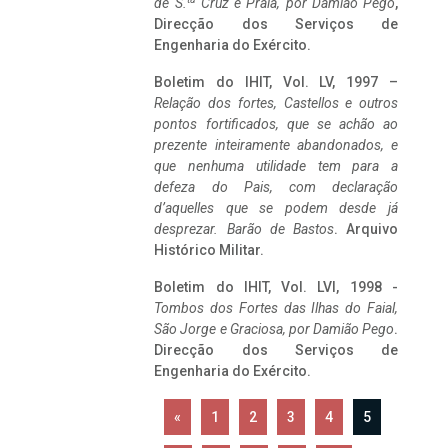
de S.
Cruz e Praia, por Damião Pego
,
Direcção dos Serviços de
Engenharia do Exército.
Boletim do IHIT, Vol. LV, 1997 –
Relação dos fortes, Castellos e outros
pontos fortificados, que se achão ao
prezente inteiramente abandonados, e
que nenhuma utilidade tem para a
defeza do Pais, com declaração
d’aquelles que se podem desde já
desprezar. Barão de Bastos
. Arquivo
Histórico Militar.
Boletim do IHIT, Vol. LVI, 1998 -
Tombos dos Fortes das Ilhas do Faial,
São Jorge e Graciosa,
por Damião Pego
.
Direcção dos Serviços de
Engenharia do Exército.
«
1
2
3
4
5