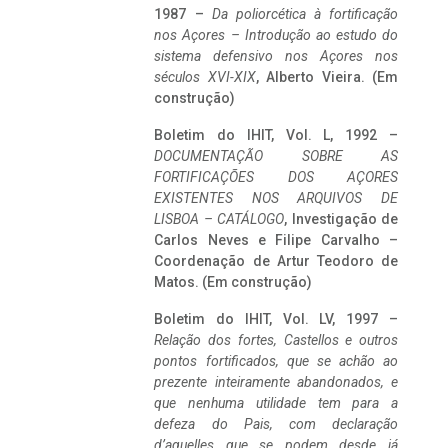
1987 –
Da poliorcética à fortificação
nos Açores – Introdução ao estudo do
sistema defensivo nos Açores nos
séculos XVI-XIX
, Alberto Vieira. (Em
construção)
Boletim do IHIT, Vol. L, 1992 –
DOCUMENTAÇÃO SOBRE AS
FORTIFICAÇÕES DOS AÇORES
EXISTENTES NOS ARQUIVOS DE
LISBOA – CATÁLOGO
, Investigação de
Carlos Neves e Filipe Carvalho –
Coordenação de Artur Teodoro de
Matos. (Em construção)
Boletim do IHIT, Vol. LV, 1997 –
Relação dos fortes, Castellos e outros
pontos fortificados, que se achão ao
prezente inteiramente abandonados, e
que nenhuma utilidade tem para a
defeza do Pais, com declaração
d’aquelles que se podem desde já