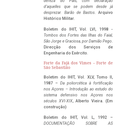
defeza do Pais, com declaração
d’aquelles que se podem desde já
desprezar. Barão de Bastos
. Arquivo
Histórico Militar.
Boletim do IHIT, Vol. LVI, 1998 -
Tombos dos Fortes das Ilhas do Faial,
São Jorge e Graciosa,
por Damião Pego
.
Direcção dos Serviços de
Engenharia do Exército.
Forte da Fajã dos Vimes – Forte de
São Sebastião
Boletim do IHIT, Vol. XLV, Tomo II,
1987 –
Da poliorcética à fortificação
nos Açores – Introdução ao estudo do
sistema defensivo nos Açores nos
séculos XVI-XIX
, Alberto Vieira. (Em
construção)
Boletim do IHIT, Vol. L, 1992 –
DOCUMENTAÇÃO SOBRE AS