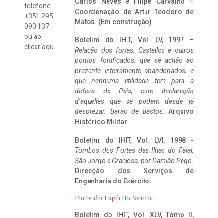
Carlos Neves e Filipe Carvalho –
telefone
Coordenação de Artur Teodoro de
+351 295
Matos. (Em construção)
090 137
ou ao
Boletim do IHIT, Vol. LV, 1997 –
clicar
aqui
Relação dos fortes, Castellos e outros
.
pontos fortificados, que se achão ao
prezente inteiramente abandonados, e
que nenhuma utilidade tem para a
defeza do Pais, com declaração
d’aquelles que se podem desde já
desprezar. Barão de Bastos
. Arquivo
Histórico Militar.
Boletim do IHIT, Vol. LVI, 1998 -
Tombos dos Fortes das Ilhas do Faial,
São Jorge e Graciosa,
por Damião Pego
.
Direcção dos Serviços de
Engenharia do Exército.
Forte do Espírito Santo
Boletim do IHIT, Vol. XLV, Tomo II,