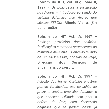
Boletim do IHIT, Vol. XLV, Tomo II,
1987 –
Da poliorcética à fortificação
nos Açores – Introdução ao estudo do
sistema defensivo nos Açores nos
séculos XVI-XIX
, Alberto Vieira. (Em
construção)
Boletim do IHIT, Vol. LV, 1997 –
Catálogo provisório dos edificios,
fortificações e terrenos pertencentes ao
ministério da Guerra – Concelho reunido
ta
de S.
Cruz e Praia, por Damião Pego
,
Direcção dos Serviços de
Engenharia do Exército.
Boletim do IHIT, Vol. LV, 1997 –
Relação dos fortes, Castellos e outros
pontos fortificados, que se achão ao
prezente inteiramente abandonados, e
que nenhuma utilidade tem para a
defeza do Pais, com declaração
daquelles que se podem desde já