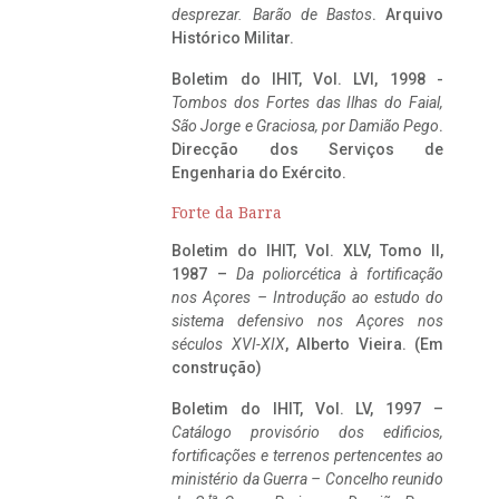
desprezar. Barão de Bastos
. Arquivo
Histórico Militar.
Boletim do IHIT, Vol. LVI, 1998 -
Tombos dos Fortes das Ilhas do Faial,
São Jorge e Graciosa,
por Damião Pego
.
Direcção dos Serviços de
Engenharia do Exército.
Forte da Barra
Boletim do IHIT, Vol. XLV, Tomo II,
1987 –
Da poliorcética à fortificação
nos Açores – Introdução ao estudo do
sistema defensivo nos Açores nos
séculos XVI-XIX
, Alberto Vieira. (Em
construção)
Boletim do IHIT, Vol. LV, 1997 –
Catálogo provisório dos edificios,
fortificações e terrenos pertencentes ao
ministério da Guerra – Concelho reunido
ta