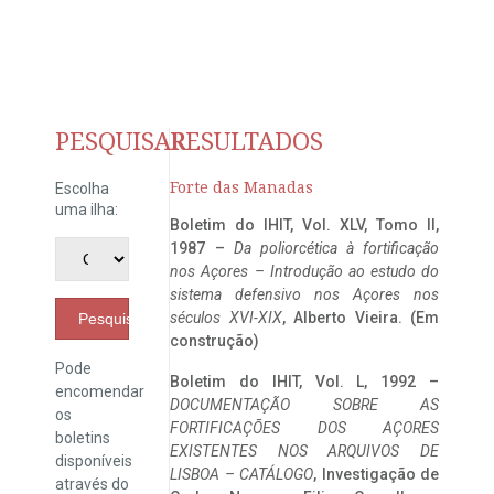
PESQUISAR
RESULTADOS
Forte das Manadas
Escolha
uma ilha:
Boletim do IHIT, Vol. XLV, Tomo II,
1987 –
Da poliorcética à fortificação
nos Açores – Introdução ao estudo do
sistema defensivo nos Açores nos
séculos XVI-XIX
, Alberto Vieira. (Em
Pesquisar
construção)
Pode
Boletim do IHIT, Vol. L, 1992 –
encomendar
DOCUMENTAÇÃO SOBRE AS
os
FORTIFICAÇÕES DOS AÇORES
boletins
EXISTENTES NOS ARQUIVOS DE
disponíveis
LISBOA – CATÁLOGO
, Investigação de
através do