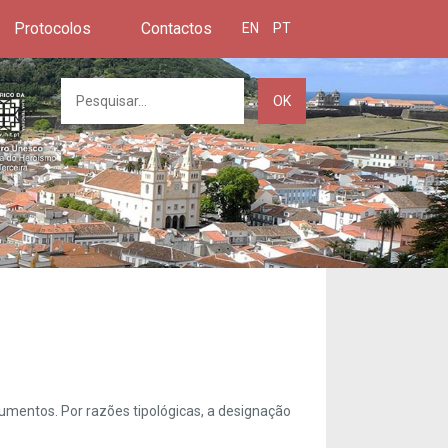
Protocolos
Contactos
EN
PT
OK
umentos. Por razões tipológicas, a designação