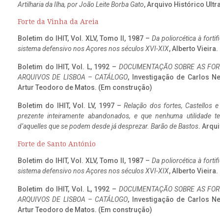
Artilharia da Ilha, por João Leite Borba Gato
, Arquivo Histórico Ult
Forte da Vinha da Areia
Boletim do IHIT, Vol. XLV, Tomo II, 1987 –
Da poliorcética à fort
sistema defensivo nos Açores nos séculos XVI-XIX
, Alberto Vieira
Boletim do IHIT, Vol. L, 1992 –
DOCUMENTAÇÃO SOBRE AS FORT
ARQUIVOS DE LISBOA – CATÁLOGO
, Investigação de Carlos N
Artur Teodoro de Matos. (Em construção)
Boletim do IHIT, Vol. LV, 1997 –
Relação dos fortes, Castellos e
prezente inteiramente abandonados, e que nenhuma utilidade 
d’aquelles que se podem desde já desprezar. Barão de Bastos
. Arqui
Forte de Santo António
Boletim do IHIT, Vol. XLV, Tomo II, 1987 –
Da poliorcética à fort
sistema defensivo nos Açores nos séculos XVI-XIX
, Alberto Vieira
Boletim do IHIT, Vol. L, 1992 –
DOCUMENTAÇÃO SOBRE AS FORT
ARQUIVOS DE LISBOA – CATÁLOGO
, Investigação de Carlos N
Artur Teodoro de Matos. (Em construção)