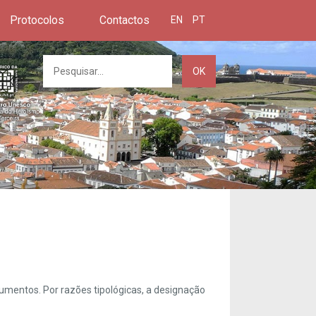
Protocolos
Contactos
EN
PT
OK
umentos. Por razões tipológicas, a designação