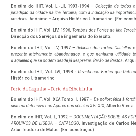
Boletim do IHIT, Vol. LI-LII, 1993-1994 –
Colecção de todos os
jurisdição da cidade na ilha Terceira, com a indicação da importâ
um deles
. Anónimo – Arquivo Histórico Ultramarino. (Em const
Boletim do IHIT, Vol. LIV, 1996,
Tombos dos Fortes da Ilha Terceir
Direcção dos Serviços de Engenharia do Exército.
Boletim do IHIT, Vol. LV, 1997 –
Relação dos fortes, Castellos e
prezente inteiramente abandonados, e que nenhuma utilidade 
d’aquelles que se podem desde já desprezar. Barão de Bastos
. Arqui
Boletim do IHIT, Vol. LVI, 1998 -
Revista aos Fortes que Defend
Histórico Ultramarino
Forte da Laginha – Forte da Ribeirinha
Boletim do IHIT, Vol. XLV, Tomo II, 1987 –
Da poliorcética à fort
sistema defensivo nos Açores nos séculos XVI-XIX
, Alberto Vieira
Boletim do IHIT, Vol. L, 1992 –
DOCUMENTAÇÃO SOBRE AS FORT
ARQUIVOS DE LISBOA – CATÁLOGO
, Investigação de Carlos N
Artur Teodoro de Matos. (Em construção)