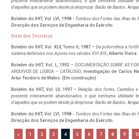
prezente inteiramente abandonados, e que nenhuma utilidade 
d’aquelles que se podem desde já desprezar. Barão de Bastos
. Arqui
Boletim do IHIT, Vol. LVI, 1998 -
Tombos dos Fortes das Ilhas do F
Direcção dos Serviços de Engenharia do Exército.
Forte dos Terreiros
Boletim do IHIT, Vol. XLV, Tomo II, 1987 –
Da poliorcética à fort
sistema defensivo nos Açores nos séculos XVI-XIX
, Alberto Vieira
Boletim do IHIT, Vol. L, 1992 –
DOCUMENTAÇÃO SOBRE AS FORT
ARQUIVOS DE LISBOA – CATÁLOGO
, Investigação de Carlos N
Artur Teodoro de Matos. (Em construção)
Boletim do IHIT, Vol. LV, 1997 –
Relação dos fortes, Castellos e
prezente inteiramente abandonados, e que nenhuma utilidade 
d’aquelles que se podem desde já desprezar. Barão de Bastos
. Arqui
Boletim do IHIT, Vol. LVI, 1998 -
Tombos dos Fortes das Ilhas do F
Direcção dos Serviços de Engenharia do Exército.
«
1
2
3
4
5
6
7
8
9
1