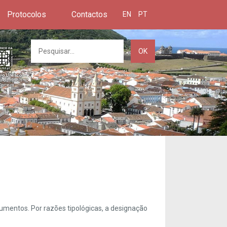
Protocolos
Contactos
EN
PT
OK
umentos. Por razões tipológicas, a designação