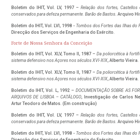
Boletim do IHIT, Vol. LV, 1997 –
Relação dos fortes, Castellos
conservados para defeza permanente. Barão de Bastos
. Arquivo Hi
Boletim do IHIT, Vol. LVI, 1998 -
Tombos dos Fortes das Ilhas do F
Direcção dos Serviços de Engenharia do Exército.
Forte de Nossa Senhora da Conceição
Boletim do IHIT, Vol. XLV, Tomo II, 1987 –
Da poliorcética à fort
sistema defensivo nos Açores nos séculos XVI-XIX
, Alberto Vieira
Boletim do IHIT, Vol. XLV, Tomo II, 1987 –
Da poliorcética à fort
sistema defensivo nos Açores nos séculos XVI-XIX
, Alberto Vieira
Boletim do IHIT, Vol. L, 1992 –
DOCUMENTAÇÃO SOBRE AS FORT
ARQUIVOS DE LISBOA – CATÁLOGO
, Investigação de Carlos N
Artur Teodoro de Matos. (Em construção)
Boletim do IHIT, Vol. LV, 1997 –
Relação dos fortes, Castellos
conservados para defeza permanente. Barão de Bastos
. Arquivo Hi
Boletim do IHIT, Vol. LVI, 1998 -
Tombos dos Fortes das Ilhas do F
Direcção dos Serviços de Engenharia do Exército.