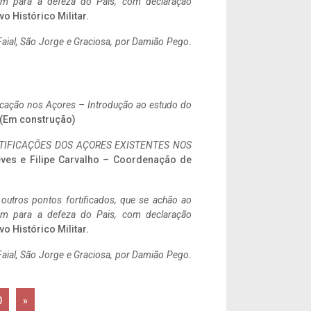
tem para a defeza do Pais, com declaração
vo Histórico Militar.
aial, São Jorge e Graciosa,
por Damião Pego
.
ificação nos Açores – Introdução ao estudo do
. (Em construção)
IFICAÇÕES DOS AÇORES EXISTENTES NOS
eves e Filipe Carvalho – Coordenação de
 outros pontos fortificados, que se achão ao
tem para a defeza do Pais, com declaração
vo Histórico Militar.
aial, São Jorge e Graciosa,
por Damião Pego
.
0
»