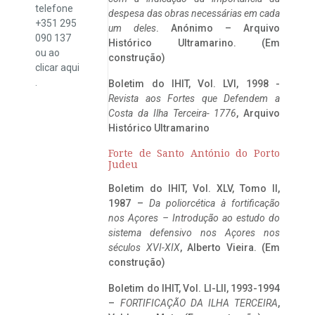
telefone
despesa das obras necessárias em cada
+351 295
um deles
. Anónimo – Arquivo
090 137
Histórico Ultramarino. (Em
ou ao
construção)
clicar
aqui
.
Boletim do IHIT, Vol. LVI, 1998 -
Revista aos Fortes que Defendem a
Costa da Ilha Terceira- 1776
, Arquivo
Histórico Ultramarino
Forte de Santo António do Porto
Judeu
Boletim do IHIT, Vol. XLV, Tomo II,
1987 –
Da poliorcética à fortificação
nos Açores – Introdução ao estudo do
sistema defensivo nos Açores nos
séculos XVI-XIX
, Alberto Vieira. (Em
construção)
Boletim do IHIT, Vol. LI-LII, 1993-1994
–
FORTIFICAÇÃO DA ILHA TERCEIRA
,