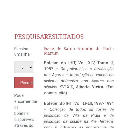
PESQUISAR
RESULTADOS
Forte de Santo António do Porto
Escolha
Martim
uma ilha:
Boletim do IHIT, Vol. XLV, Tomo II,
1987 –
Da poliorcética à fortificação
nos Açores – Introdução ao estudo do
sistema defensivo nos Açores nos
Pesquisar
séculos XVI-XIX
, Alberto Vieira. (Em
construção)
Pode
encomendar
Boletim do IHIT, Vol. LI-LII, 1993-1994
os
–
Colecção de todos os fortes da
boletins
jurisdição da Villa da Praia e da
disponíveis
jurisdição da cidade na ilha Terceira,
através do
com a indicação da importância da