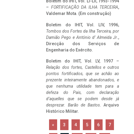
Boletim do IHIT, Vol. LI-LII, 1993-1994
–
FORTIFICAÇÃO DA ILHA TERCEIRA
,
Valdemar Mota. (Em construção)
Boletim do IHIT, Vol. LIV, 1996,
Tombos dos Fortes da Ilha Terceira,
por
Damião Pego e António d’ Almeida Jr
.,
Direcção dos Serviços de
Engenharia do Exército.
Boletim do IHIT, Vol. LV, 1997 –
Relação dos fortes, Castellos e outros
pontos fortificados, que se achão ao
prezente inteiramente abandonados, e
que nenhuma utilidade tem para a
defeza do Pais, com declaração
d’aquelles que se podem desde já
desprezar. Barão de Bastos
. Arquivo
Histórico Militar.
«
3
4
5
6
7