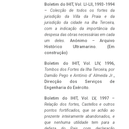
Boletim do IHIT, Vol. LI-LII, 1993-1994
–
Colecção de todos os fortes da
jurisdição da Villa da Praia e da
jurisdição da cidade na ilha Terceira,
com a indicação da importância da
despesa das obras necessárias em cada
um deles
. Anónimo – Arquivo
Histórico Ultramarino. (Em
construção)
Boletim do IHIT, Vol. LIV, 1996,
Tombos dos Fortes da Ilha Terceira,
por
Damião Pego e António d’ Almeida Jr
.,
Direcção dos Serviços de
Engenharia do Exército.
Boletim do IHIT, Vol. LV, 1997 –
Relação dos fortes, Castellos e outros
pontos fortificados, que se achão ao
prezente inteiramente abandonados, e
que nenhuma utilidade tem para a
defeza do Pais, com declaração