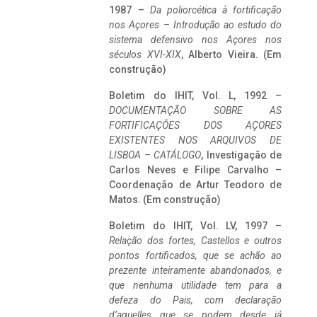
1987 –
Da poliorcética à fortificação
nos Açores – Introdução ao estudo do
sistema defensivo nos Açores nos
séculos XVI-XIX
, Alberto Vieira. (Em
construção)
Boletim do IHIT, Vol. L, 1992 –
DOCUMENTAÇÃO SOBRE AS
FORTIFICAÇÕES DOS AÇORES
EXISTENTES NOS ARQUIVOS DE
LISBOA – CATÁLOGO
, Investigação de
Carlos Neves e Filipe Carvalho –
Coordenação de Artur Teodoro de
Matos. (Em construção)
Boletim do IHIT, Vol. LV, 1997 –
Relação dos fortes, Castellos e outros
pontos fortificados, que se achão ao
prezente inteiramente abandonados, e
que nenhuma utilidade tem para a
defeza do Pais, com declaração
d’aquelles que se podem desde já