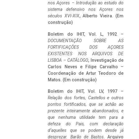
nos Açores – Introdução ao estudo do
sistema defensivo nos Açores nos
séculos XVI-XIX
, Alberto Vieira. (Em
construção)
Boletim do IHIT, Vol. L, 1992 –
DOCUMENTAÇÃO SOBRE AS
FORTIFICAÇÕES DOS AÇORES
EXISTENTES NOS ARQUIVOS DE
LISBOA – CATÁLOGO
, Investigação de
Carlos Neves e Filipe Carvalho –
Coordenação de Artur Teodoro de
Matos. (Em construção)
Boletim do IHIT, Vol. LV, 1997 –
Relação dos fortes, Castellos e outros
pontos fortificados, que se achão ao
prezente inteiramente abandonados, e
que nenhuma utilidade tem para a
defeza do Pais, com declaração
d’aquelles que se podem desde já
desprezar. Barão de Bastos
. Arquivo