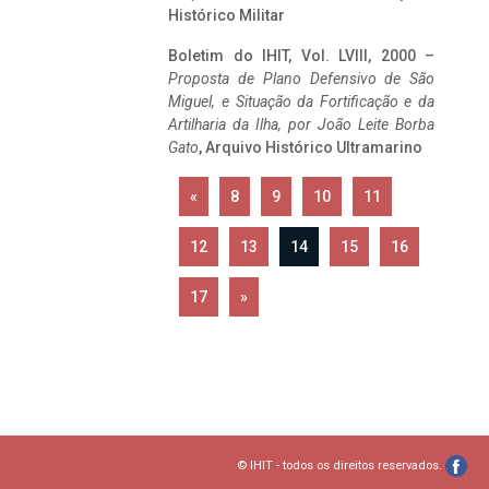
Histórico Militar
Boletim do IHIT, Vol. LVIII, 2000 –
Proposta de Plano Defensivo de São
Miguel, e Situação da Fortificação e da
Artilharia da Ilha, por João Leite Borba
Gato
, Arquivo Histórico Ultramarino
«
8
9
10
11
12
13
14
15
16
17
»
© IHIT - todos os direitos reservados.