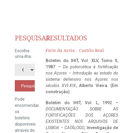
PESQUISAR
RESULTADOS
Forte da Areia - Castelo Real
Escolha
uma ilha:
Boletim do IHIT, Vol. XLV, Tomo II,
1987 –
Da poliorcética à fortificação
nos Açores – Introdução ao estudo do
sistema defensivo nos Açores nos
séculos XVI-XIX
, Alberto Vieira. (Em
Pesquisar
construção)
Pode
Boletim do IHIT, Vol. L, 1992 –
encomendar
DOCUMENTAÇÃO SOBRE AS
os
FORTIFICAÇÕES DOS AÇORES
boletins
EXISTENTES NOS ARQUIVOS DE
disponíveis
LISBOA – CATÁLOGO
, Investigação de
através do