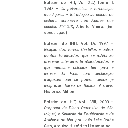
Boletim do IHIT, Vol. XLV, Tomo II,
1987 –
Da poliorcética à fortificação
nos Açores – Introdução ao estudo do
sistema defensivo nos Açores nos
séculos XVI-XIX
, Alberto Vieira. (Em
construção)
Boletim do IHIT, Vol. LV, 1997 –
Relação dos fortes, Castellos e outros
pontos fortificados, que se achão ao
prezente inteiramente abandonados, e
que nenhuma utilidade tem para a
defeza do Pais, com declaração
d’aquelles que se podem desde já
desprezar. Barão de Bastos
. Arquivo
Histórico Militar
Boletim do IHIT, Vol. LVIII, 2000 –
Proposta de Plano Defensivo de São
Miguel, e Situação da Fortificação e da
Artilharia da Ilha, por João Leite Borba
Gato
, Arquivo Histórico Ultramarino