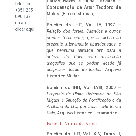
Carlos Neves e Filipe Carvalho –
telefone
Coordenação de Artur Teodoro de
+351 295
Matos. (Em construção)
090 137
ou ao
Boletim do IHIT, Vol. LV, 1997 –
clicar
aqui
Relação dos fortes, Castellos e outros
.
pontos fortificados, que se achão ao
prezente inteiramente abandonados, e
que nenhuma utilidade tem para a
defeza do Pais, com declaração
d’aquelles que se podem desde já
desprezar. Barão de Bastos
. Arquivo
Histórico Militar
Boletim do IHIT, Vol. LVIII, 2000 –
Proposta de Plano Defensivo de São
Miguel, e Situação da Fortificação e da
Artilharia da Ilha, por João Leite Borba
Gato
, Arquivo Histórico Ultramarino
Forte da Vinha da Areia
Boletim do IHIT, Vol. XLV, Tomo II,