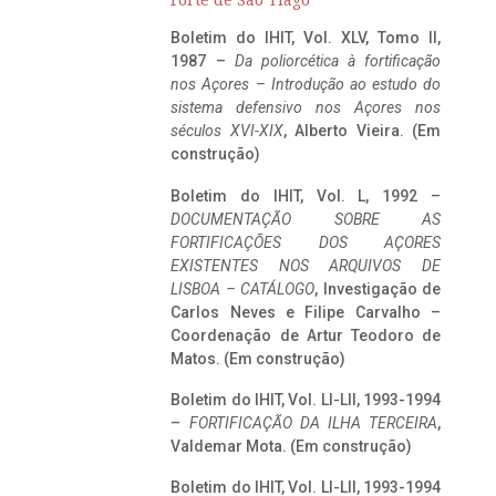
Forte de São Tiago
Boletim do IHIT, Vol. XLV, Tomo II,
1987 –
Da poliorcética à fortificação
nos Açores – Introdução ao estudo do
sistema defensivo nos Açores nos
séculos XVI-XIX
, Alberto Vieira. (Em
construção)
Boletim do IHIT, Vol. L, 1992 –
DOCUMENTAÇÃO SOBRE AS
FORTIFICAÇÕES DOS AÇORES
EXISTENTES NOS ARQUIVOS DE
LISBOA – CATÁLOGO
, Investigação de
Carlos Neves e Filipe Carvalho –
Coordenação de Artur Teodoro de
Matos. (Em construção)
Boletim do IHIT, Vol. LI-LII, 1993-1994
–
FORTIFICAÇÃO DA ILHA TERCEIRA
,
Valdemar Mota. (Em construção)
Boletim do IHIT, Vol. LI-LII, 1993-1994