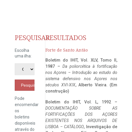
PESQUISAR
RESULTADOS
Forte de Santo Antão
Escolha
uma ilha:
Boletim do IHIT, Vol. XLV, Tomo II,
1987 –
Da poliorcética à fortificação
nos Açores – Introdução ao estudo do
sistema defensivo nos Açores nos
séculos XVI-XIX
, Alberto Vieira. (Em
Pesquisar
construção)
Pode
Boletim do IHIT, Vol. L, 1992 –
encomendar
DOCUMENTAÇÃO SOBRE AS
os
FORTIFICAÇÕES DOS AÇORES
boletins
EXISTENTES NOS ARQUIVOS DE
disponíveis
LISBOA – CATÁLOGO
, Investigação de
através do