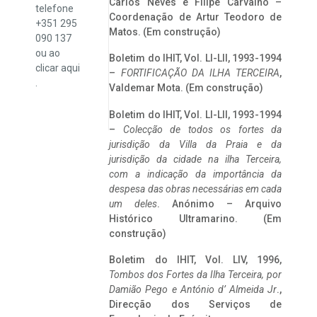
Carlos Neves e Filipe Carvalho –
telefone
Coordenação de Artur Teodoro de
+351 295
Matos. (Em construção)
090 137
ou ao
Boletim do IHIT, Vol. LI-LII, 1993-1994
clicar
aqui
–
FORTIFICAÇÃO DA ILHA TERCEIRA
,
.
Valdemar Mota. (Em construção)
Boletim do IHIT, Vol. LI-LII, 1993-1994
–
Colecção de todos os fortes da
jurisdição da Villa da Praia e da
jurisdição da cidade na ilha Terceira,
com a indicação da importância da
despesa das obras necessárias em cada
um deles
. Anónimo – Arquivo
Histórico Ultramarino. (Em
construção)
Boletim do IHIT, Vol. LIV, 1996,
Tombos dos Fortes da Ilha Terceira,
por
Damião Pego e António d’ Almeida Jr
.,
Direcção dos Serviços de