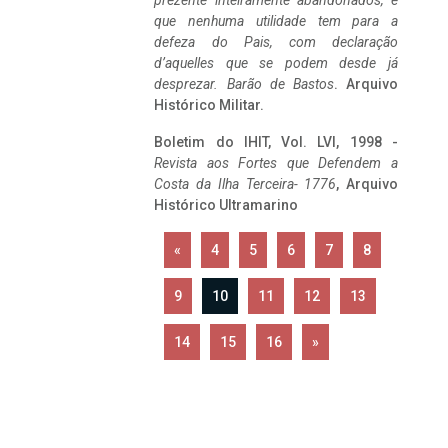
prezente inteiramente abandonados, e
que nenhuma utilidade tem para a
defeza do Pais, com declaração
d’aquelles que se podem desde já
desprezar. Barão de Bastos
. Arquivo
Histórico Militar.
Boletim do IHIT, Vol. LVI, 1998 -
Revista aos Fortes que Defendem a
Costa da Ilha Terceira- 1776
, Arquivo
Histórico Ultramarino
«
4
5
6
7
8
9
10
11
12
13
14
15
16
»