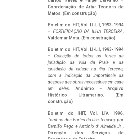
Carlos Neves e Filipe Carvalho –
Coordenação de Artur Teodoro de
Matos. (Em construção)
Boletim do IHIT, Vol. LI-LII, 1993-1994
–
FORTIFICAÇÃO DA ILHA TERCEIRA
,
Valdemar Mota. (Em construção)
Boletim do IHIT, Vol. LI-LII, 1993-1994
–
Colecção de todos os fortes da
jurisdição da Villa da Praia e da
jurisdição da cidade na ilha Terceira,
com a indicação da importância da
despesa das obras necessárias em cada
um deles
. Anónimo – Arquivo
Histórico Ultramarino. (Em
construção)
Boletim do IHIT, Vol. LIV, 1996,
Tombos dos Fortes da Ilha Terceira,
por
Damião Pego e António d’ Almeida Jr
.,
Direcção dos Serviços de