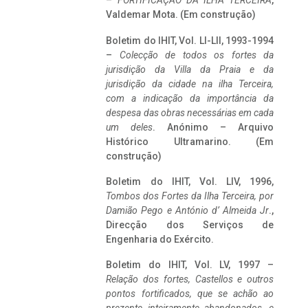
–
FORTIFICAÇÃO DA ILHA TERCEIRA
,
Valdemar Mota. (Em construção)
Boletim do IHIT, Vol. LI-LII, 1993-1994
–
Colecção de todos os fortes da
jurisdição da Villa da Praia e da
jurisdição da cidade na ilha Terceira,
com a indicação da importância da
despesa das obras necessárias em cada
um deles
. Anónimo – Arquivo
Histórico Ultramarino. (Em
construção)
Boletim do IHIT, Vol. LIV, 1996,
Tombos dos Fortes da Ilha Terceira,
por
Damião Pego e António d’ Almeida Jr
.,
Direcção dos Serviços de
Engenharia do Exército.
Boletim do IHIT, Vol. LV, 1997 –
Relação dos fortes, Castellos e outros
pontos fortificados, que se achão ao