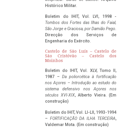
Histórico Militar.
Boletim do IHIT, Vol. LVI, 1998 -
Tombos dos Fortes das Ilhas do Faial,
São Jorge e Graciosa,
por Damião Pego
.
Direcção dos Serviços de
Engenharia do Exército.
Castelo de São Luís – Castelo de
São Cristóvão – Castelo dos
Moinhos
Boletim do IHIT, Vol. XLV, Tomo II,
1987 –
Da poliorcética à fortificação
nos Açores – Introdução ao estudo do
sistema defensivo nos Açores nos
séculos XVI-XIX
, Alberto Vieira. (Em
construção)
Boletim do IHIT, Vol. LI-LII, 1993-1994
–
FORTIFICAÇÃO DA ILHA TERCEIRA
,
Valdemar Mota. (Em construção)