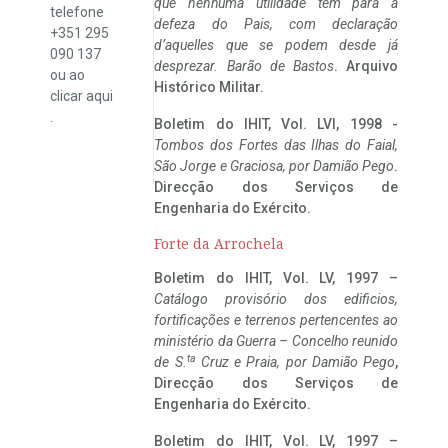
que nenhuma utilidade tem para a
telefone
defeza do Pais, com declaração
+351 295
d’aquelles que se podem desde já
090 137
desprezar. Barão de Bastos
. Arquivo
ou ao
Histórico Militar.
clicar
aqui
.
Boletim do IHIT, Vol. LVI, 1998 -
Tombos dos Fortes das Ilhas do Faial,
São Jorge e Graciosa,
por Damião Pego
.
Direcção dos Serviços de
Engenharia do Exército.
Forte da Arrochela
Boletim do IHIT, Vol. LV, 1997 –
Catálogo provisório dos edificios,
fortificações e terrenos pertencentes ao
ministério da Guerra – Concelho reunido
ta
de S.
Cruz e Praia, por Damião Pego
,
Direcção dos Serviços de
Engenharia do Exército.
Boletim do IHIT, Vol. LV, 1997 –