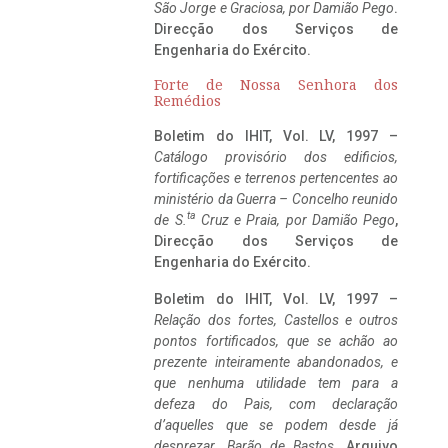
São Jorge e Graciosa,
por Damião Pego
.
Direcção dos Serviços de
Engenharia do Exército.
Forte de Nossa Senhora dos
Remédios
Boletim do IHIT, Vol. LV, 1997 –
Catálogo provisório dos edificios,
fortificações e terrenos pertencentes ao
ministério da Guerra – Concelho reunido
ta
de S.
Cruz e Praia, por Damião Pego
,
Direcção dos Serviços de
Engenharia do Exército.
Boletim do IHIT, Vol. LV, 1997 –
Relação dos fortes, Castellos e outros
pontos fortificados, que se achão ao
prezente inteiramente abandonados, e
que nenhuma utilidade tem para a
defeza do Pais, com declaração
d’aquelles que se podem desde já
desprezar. Barão de Bastos
. Arquivo