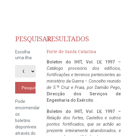
PESQUISAR
RESULTADOS
Forte de Santa Catarina
Escolha
uma ilha:
Boletim do IHIT, Vol. LV, 1997 –
Catálogo provisório dos edificios,
fortificações e terrenos pertencentes ao
ministério da Guerra – Concelho reunido
ta
de S.
Cruz e Praia, por Damião Pego
,
Pesquisar
Direcção dos Serviços de
Engenharia do Exército.
Pode
encomendar
Boletim do IHIT, Vol. LV, 1997 –
os
Relação dos fortes, Castellos e outros
boletins
pontos fortificados, que se achão ao
disponíveis
prezente inteiramente abandonados, e
através do