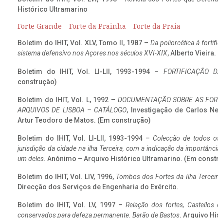
Histórico Ultramarino
Forte Grande – Forte da Prainha – Forte da Praia
Boletim do IHIT, Vol. XLV, Tomo II, 1987 –
Da poliorcética à fort
sistema defensivo nos Açores nos séculos XVI-XIX
, Alberto Vieira
Boletim do IHIT, Vol. LI-LII, 1993-1994 –
FORTIFICAÇÃO D
construção)
Boletim do IHIT, Vol. L, 1992 –
DOCUMENTAÇÃO SOBRE AS FORT
ARQUIVOS DE LISBOA – CATÁLOGO
, Investigação de Carlos N
Artur Teodoro de Matos. (Em construção)
Boletim do IHIT, Vol. LI-LII, 1993-1994 –
Colecção de todos os
jurisdição da cidade na ilha Terceira, com a indicação da importâ
um deles
. Anónimo – Arquivo Histórico Ultramarino. (Em const
Boletim do IHIT, Vol. LIV, 1996,
Tombos dos Fortes da Ilha Terceir
Direcção dos Serviços de Engenharia do Exército.
Boletim do IHIT, Vol. LV, 1997 –
Relação dos fortes, Castellos
conservados para defeza permanente. Barão de Bastos
. Arquivo Hi