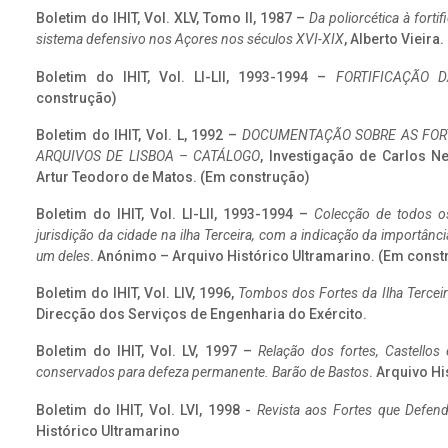
Boletim do IHIT, Vol. XLV, Tomo II, 1987 –
Da poliorcética à fort
sistema defensivo nos Açores nos séculos XVI-XIX
, Alberto Vieira
Boletim do IHIT, Vol. LI-LII, 1993-1994 –
FORTIFICAÇÃO D
construção)
Boletim do IHIT, Vol. L, 1992 –
DOCUMENTAÇÃO SOBRE AS FORT
ARQUIVOS DE LISBOA – CATÁLOGO
, Investigação de Carlos N
Artur Teodoro de Matos. (Em construção)
Boletim do IHIT, Vol. LI-LII, 1993-1994 –
Colecção de todos os
jurisdição da cidade na ilha Terceira, com a indicação da importâ
um deles
. Anónimo – Arquivo Histórico Ultramarino. (Em const
Boletim do IHIT, Vol. LIV, 1996,
Tombos dos Fortes da Ilha Terceir
Direcção dos Serviços de Engenharia do Exército.
Boletim do IHIT, Vol. LV, 1997 –
Relação dos fortes, Castellos
conservados para defeza permanente. Barão de Bastos
. Arquivo Hi
Boletim do IHIT, Vol. LVI, 1998 -
Revista aos Fortes que Defend
Histórico Ultramarino