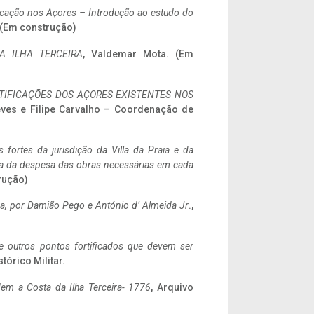
ificação nos Açores – Introdução ao estudo do
. (Em construção)
A ILHA TERCEIRA
, Valdemar Mota. (Em
IFICAÇÕES DOS AÇORES EXISTENTES NOS
eves e Filipe Carvalho – Coordenação de
 fortes da jurisdição da Villa da Praia e da
ncia da despesa das obras necessárias em cada
rução)
a,
por Damião Pego e António d’ Almeida Jr
.,
 e outros pontos fortificados que devem ser
stórico Militar.
em a Costa da Ilha Terceira- 1776
, Arquivo