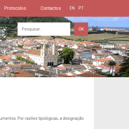
Protocolos
Contactos
EN
PT
OK
umentos. Por razões tipológicas, a designação