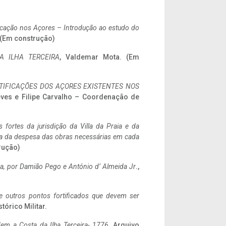
ificação nos Açores – Introdução ao estudo do
. (Em construção)
A ILHA TERCEIRA
, Valdemar Mota. (Em
IFICAÇÕES DOS AÇORES EXISTENTES NOS
eves e Filipe Carvalho – Coordenação de
 fortes da jurisdição da Villa da Praia e da
ncia da despesa das obras necessárias em cada
rução)
a,
por Damião Pego e António d’ Almeida Jr
.,
 e outros pontos fortificados que devem ser
stórico Militar.
em a Costa da Ilha Terceira- 1776
, Arquivo