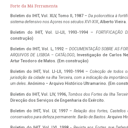
Forte da Má Ferramenta
Boletim do IHIT, Vol. XLV, Tomo II, 1987 –
Da poliorcética à fort
sistema defensivo nos Açores nos séculos XVI-XIX
, Alberto Vieira
Boletim do IHIT, Vol. LI-LII, 1993-1994 –
FORTIFICAÇÃO D
construção)
Boletim do IHIT, Vol. L, 1992 –
DOCUMENTAÇÃO SOBRE AS FORT
ARQUIVOS DE LISBOA – CATÁLOGO
, Investigação de Carlos N
Artur Teodoro de Matos. (Em construção)
Boletim do IHIT, Vol. LI-LII, 1993-1994 –
Colecção de todos os
jurisdição da cidade na ilha Terceira, com a indicação da importâ
um deles
. Anónimo – Arquivo Histórico Ultramarino. (Em const
Boletim do IHIT, Vol. LIV, 1996,
Tombos dos Fortes da Ilha Terceir
Direcção dos Serviços de Engenharia do Exército.
Boletim do IHIT, Vol. LV, 1997 –
Relação dos fortes, Castellos
conservados para defeza permanente. Barão de Bastos
. Arquivo Hi
Boletim do IHIT, Vol. LVI, 1998 -
Revista aos Fortes que Defend