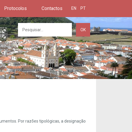
Protocolos
Contactos
EN
PT
OK
umentos. Por razões tipológicas, a designação