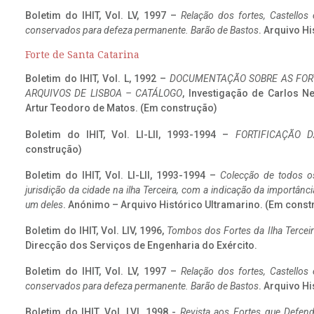
Boletim do IHIT, Vol. LV, 1997 –
Relação dos fortes, Castellos
conservados para defeza permanente. Barão de Bastos
. Arquivo Hi
Forte de Santa Catarina
Boletim do IHIT, Vol. L, 1992 –
DOCUMENTAÇÃO SOBRE AS FORT
ARQUIVOS DE LISBOA – CATÁLOGO
, Investigação de Carlos N
Artur Teodoro de Matos. (Em construção)
Boletim do IHIT, Vol. LI-LII, 1993-1994 –
FORTIFICAÇÃO D
construção)
Boletim do IHIT, Vol. LI-LII, 1993-1994 –
Colecção de todos os
jurisdição da cidade na ilha Terceira, com a indicação da importâ
um deles
. Anónimo – Arquivo Histórico Ultramarino. (Em const
Boletim do IHIT, Vol. LIV, 1996,
Tombos dos Fortes da Ilha Terceir
Direcção dos Serviços de Engenharia do Exército.
Boletim do IHIT, Vol. LV, 1997 –
Relação dos fortes, Castellos
conservados para defeza permanente. Barão de Bastos
. Arquivo Hi
Boletim do IHIT, Vol. LVI, 1998 -
Revista aos Fortes que Defend