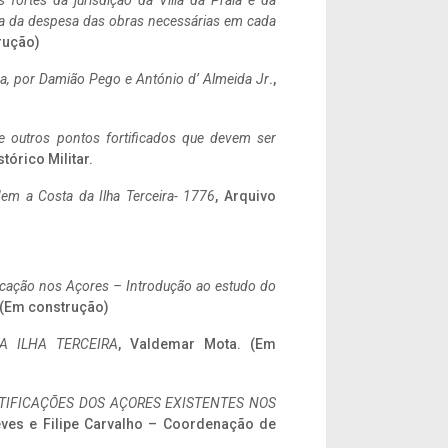
 fortes da jurisdição da Villa da Praia e da
ncia da despesa das obras necessárias em cada
rução)
a,
por Damião Pego e António d’ Almeida Jr
.,
 e outros pontos fortificados que devem ser
stórico Militar.
em a Costa da Ilha Terceira- 1776
, Arquivo
ificação nos Açores – Introdução ao estudo do
. (Em construção)
A ILHA TERCEIRA
, Valdemar Mota. (Em
IFICAÇÕES DOS AÇORES EXISTENTES NOS
eves e Filipe Carvalho – Coordenação de