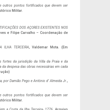
 e outros pontos fortificados que devem ser
stórico Militar.
IFICAÇÕES DOS AÇORES EXISTENTES NOS
eves e Filipe Carvalho – Coordenação de
A ILHA TERCEIRA
, Valdemar Mota. (Em
 fortes da jurisdição da Villa da Praia e da
ncia da despesa das obras necessárias em cada
rução)
a,
por Damião Pego e António d’ Almeida Jr
.,
 e outros pontos fortificados que devem ser
stórico Militar.
em a Costa da Ilha Terceira- 1776
, Arquivo