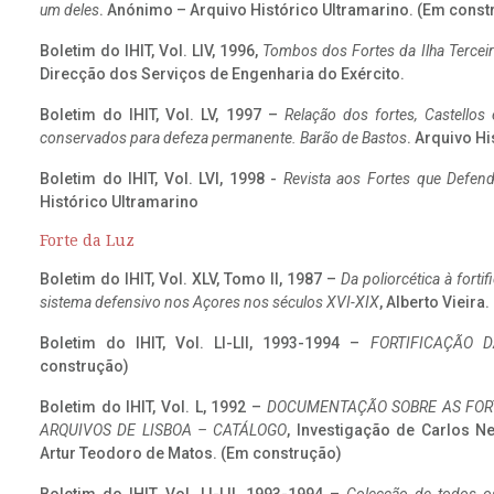
um deles
. Anónimo – Arquivo Histórico Ultramarino. (Em const
Boletim do IHIT, Vol. LIV, 1996,
Tombos dos Fortes da Ilha Terceir
Direcção dos Serviços de Engenharia do Exército.
Boletim do IHIT, Vol. LV, 1997 –
Relação dos fortes, Castellos
conservados para defeza permanente. Barão de Bastos
. Arquivo Hi
Boletim do IHIT, Vol. LVI, 1998 -
Revista aos Fortes que Defend
Histórico Ultramarino
Forte da Luz
Boletim do IHIT, Vol. XLV, Tomo II, 1987 –
Da poliorcética à fort
sistema defensivo nos Açores nos séculos XVI-XIX
, Alberto Vieira
Boletim do IHIT, Vol. LI-LII, 1993-1994 –
FORTIFICAÇÃO D
construção)
Boletim do IHIT, Vol. L, 1992 –
DOCUMENTAÇÃO SOBRE AS FORT
ARQUIVOS DE LISBOA – CATÁLOGO
, Investigação de Carlos N
Artur Teodoro de Matos. (Em construção)