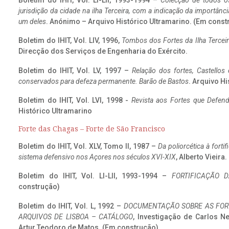
Boletim do IHIT, Vol. LI-LII, 1993-1994 –
Colecção de todos os
jurisdição da cidade na ilha Terceira, com a indicação da importâ
um deles
. Anónimo – Arquivo Histórico Ultramarino. (Em const
Boletim do IHIT, Vol. LIV, 1996,
Tombos dos Fortes da Ilha Terceir
Direcção dos Serviços de Engenharia do Exército.
Boletim do IHIT, Vol. LV, 1997 –
Relação dos fortes, Castellos
conservados para defeza permanente. Barão de Bastos
. Arquivo Hi
Boletim do IHIT, Vol. LVI, 1998 -
Revista aos Fortes que Defend
Histórico Ultramarino
Forte das Chagas – Forte de São Francisco
Boletim do IHIT, Vol. XLV, Tomo II, 1987 –
Da poliorcética à fort
sistema defensivo nos Açores nos séculos XVI-XIX
, Alberto Vieira
Boletim do IHIT, Vol. LI-LII, 1993-1994 –
FORTIFICAÇÃO D
construção)
Boletim do IHIT, Vol. L, 1992 –
DOCUMENTAÇÃO SOBRE AS FORT
ARQUIVOS DE LISBOA – CATÁLOGO
, Investigação de Carlos N
Artur Teodoro de Matos. (Em construção)