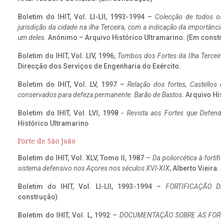
Boletim do IHIT, Vol. LI-LII, 1993-1994 –
Colecção de todos os
jurisdição da cidade na ilha Terceira, com a indicação da importâ
um deles
. Anónimo – Arquivo Histórico Ultramarino. (Em const
Boletim do IHIT, Vol. LIV, 1996,
Tombos dos Fortes da Ilha Terceir
Direcção dos Serviços de Engenharia do Exército.
Boletim do IHIT, Vol. LV, 1997 –
Relação dos fortes, Castellos
conservados para defeza permanente. Barão de Bastos
. Arquivo Hi
Boletim do IHIT, Vol. LVI, 1998 -
Revista aos Fortes que Defend
Histórico Ultramarino
Forte de São João
Boletim do IHIT, Vol. XLV, Tomo II, 1987 –
Da poliorcética à fort
sistema defensivo nos Açores nos séculos XVI-XIX
, Alberto Vieira
Boletim do IHIT, Vol. LI-LII, 1993-1994 –
FORTIFICAÇÃO D
construção)
Boletim do IHIT, Vol. L, 1992 –
DOCUMENTAÇÃO SOBRE AS FORT