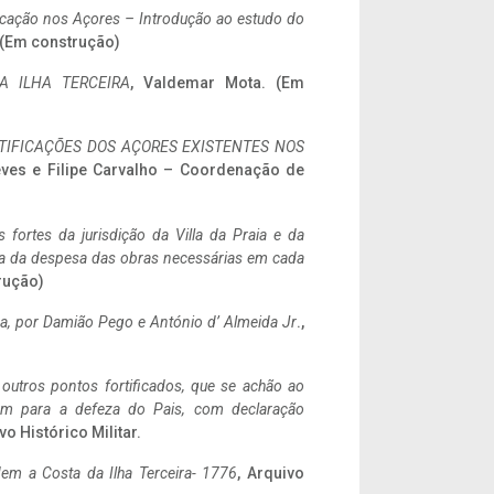
ificação nos Açores – Introdução ao estudo do
. (Em construção)
A ILHA TERCEIRA
, Valdemar Mota. (Em
IFICAÇÕES DOS AÇORES EXISTENTES NOS
eves e Filipe Carvalho – Coordenação de
 fortes da jurisdição da Villa da Praia e da
ncia da despesa das obras necessárias em cada
rução)
a,
por Damião Pego e António d’ Almeida Jr
.,
 outros pontos fortificados, que se achão ao
tem para a defeza do Pais, com declaração
vo Histórico Militar.
em a Costa da Ilha Terceira- 1776
, Arquivo