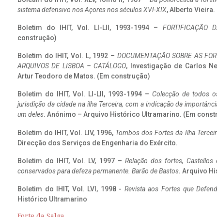
sistema defensivo nos Açores nos séculos XVI-XIX
, Alberto Vieira
Boletim do IHIT, Vol. LI-LII, 1993-1994 –
FORTIFICAÇÃO D
construção)
Boletim do IHIT, Vol. L, 1992 –
DOCUMENTAÇÃO SOBRE AS FORT
ARQUIVOS DE LISBOA – CATÁLOGO
, Investigação de Carlos N
Artur Teodoro de Matos. (Em construção)
Boletim do IHIT, Vol. LI-LII, 1993-1994 –
Colecção de todos os
jurisdição da cidade na ilha Terceira, com a indicação da importâ
um deles
. Anónimo – Arquivo Histórico Ultramarino. (Em const
Boletim do IHIT, Vol. LIV, 1996,
Tombos dos Fortes da Ilha Terceir
Direcção dos Serviços de Engenharia do Exército.
Boletim do IHIT, Vol. LV, 1997 –
Relação dos fortes, Castellos
conservados para defeza permanente. Barão de Bastos
. Arquivo Hi
Boletim do IHIT, Vol. LVI, 1998 -
Revista aos Fortes que Defend
Histórico Ultramarino
Forte da Salga