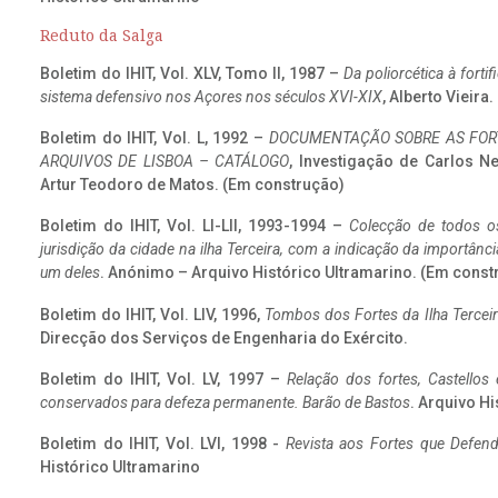
Reduto da Salga
Boletim do IHIT, Vol. XLV, Tomo II, 1987 –
Da poliorcética à fort
sistema defensivo nos Açores nos séculos XVI-XIX
, Alberto Vieira
Boletim do IHIT, Vol. L, 1992 –
DOCUMENTAÇÃO SOBRE AS FORT
ARQUIVOS DE LISBOA – CATÁLOGO
, Investigação de Carlos N
Artur Teodoro de Matos. (Em construção)
Boletim do IHIT, Vol. LI-LII, 1993-1994 –
Colecção de todos os
jurisdição da cidade na ilha Terceira, com a indicação da importâ
um deles
. Anónimo – Arquivo Histórico Ultramarino. (Em const
Boletim do IHIT, Vol. LIV, 1996,
Tombos dos Fortes da Ilha Terceir
Direcção dos Serviços de Engenharia do Exército.
Boletim do IHIT, Vol. LV, 1997 –
Relação dos fortes, Castellos
conservados para defeza permanente. Barão de Bastos
. Arquivo Hi
Boletim do IHIT, Vol. LVI, 1998 -
Revista aos Fortes que Defend
Histórico Ultramarino