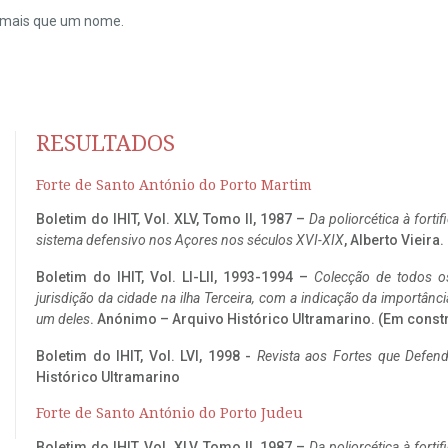
do mais que um nome.
RESULTADOS
Forte de Santo António do Porto Martim
Boletim do IHIT, Vol. XLV, Tomo II, 1987 –
Da poliorcética à fort
sistema defensivo nos Açores nos séculos XVI-XIX
, Alberto Vieira
Boletim do IHIT, Vol. LI-LII, 1993-1994 –
Colecção de todos os
jurisdição da cidade na ilha Terceira, com a indicação da importâ
um deles
. Anónimo – Arquivo Histórico Ultramarino. (Em const
Boletim do IHIT, Vol. LVI, 1998 -
Revista aos Fortes que Defend
Histórico Ultramarino
Forte de Santo António do Porto Judeu
Boletim do IHIT, Vol. XLV, Tomo II, 1987 –
Da poliorcética à fort