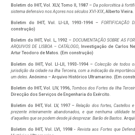
Boletim do IHIT, Vol. XLV, Tomo II, 1987 –
Da poliorcética à fort
sistema defensivo nos Açores nos séculos XVI-XIX
, Alberto Vieira
Boletim do IHIT, Vol. LI-LII, 1993-1994 –
FORTIFICAÇÃO D
construção)
Boletim do IHIT, Vol. L, 1992 –
DOCUMENTAÇÃO SOBRE AS FORT
ARQUIVOS DE LISBOA – CATÁLOGO
, Investigação de Carlos N
Artur Teodoro de Matos. (Em construção)
Boletim do IHIT, Vol. LI-LII, 1993-1994 –
Colecção de todos os
jurisdição da cidade na ilha Terceira, com a indicação da importâ
um deles
. Anónimo – Arquivo Histórico Ultramarino. (Em const
Boletim do IHIT, Vol. LIV, 1996,
Tombos dos Fortes da Ilha Terceir
Direcção dos Serviços de Engenharia do Exército.
Boletim do IHIT, Vol. LV, 1997 –
Relação dos fortes, Castellos e
prezente inteiramente abandonados, e que nenhuma utilidade 
d’aquelles que se podem desde já desprezar. Barão de Bastos
. Arqui
Boletim do IHIT, Vol. LVI, 1998 -
Revista aos Fortes que Defend