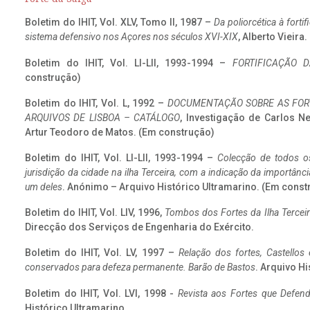
Boletim do IHIT, Vol. XLV, Tomo II, 1987 –
Da poliorcética à fort
sistema defensivo nos Açores nos séculos XVI-XIX
, Alberto Vieira
Boletim do IHIT, Vol. LI-LII, 1993-1994 –
FORTIFICAÇÃO D
construção)
Boletim do IHIT, Vol. L, 1992 –
DOCUMENTAÇÃO SOBRE AS FORT
ARQUIVOS DE LISBOA – CATÁLOGO
, Investigação de Carlos N
Artur Teodoro de Matos. (Em construção)
Boletim do IHIT, Vol. LI-LII, 1993-1994 –
Colecção de todos os
jurisdição da cidade na ilha Terceira, com a indicação da importâ
um deles
. Anónimo – Arquivo Histórico Ultramarino. (Em const
Boletim do IHIT, Vol. LIV, 1996,
Tombos dos Fortes da Ilha Terceir
Direcção dos Serviços de Engenharia do Exército.
Boletim do IHIT, Vol. LV, 1997 –
Relação dos fortes, Castellos
conservados para defeza permanente. Barão de Bastos
. Arquivo Hi
Boletim do IHIT, Vol. LVI, 1998 -
Revista aos Fortes que Defend
Histórico Ultramarino