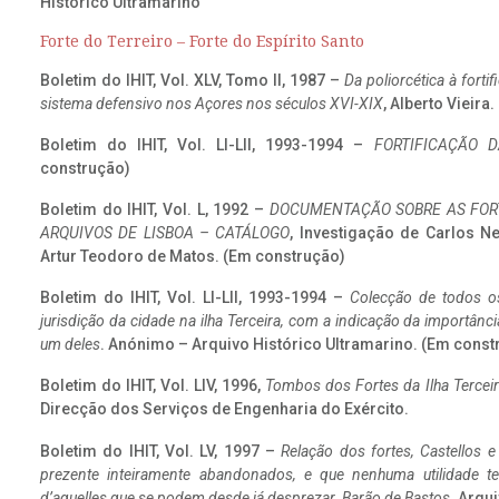
Histórico Ultramarino
Forte do Terreiro – Forte do Espírito Santo
Boletim do IHIT, Vol. XLV, Tomo II, 1987 –
Da poliorcética à fort
sistema defensivo nos Açores nos séculos XVI-XIX
, Alberto Vieira
Boletim do IHIT, Vol. LI-LII, 1993-1994 –
FORTIFICAÇÃO D
construção)
Boletim do IHIT, Vol. L, 1992 –
DOCUMENTAÇÃO SOBRE AS FORT
ARQUIVOS DE LISBOA – CATÁLOGO
, Investigação de Carlos N
Artur Teodoro de Matos. (Em construção)
Boletim do IHIT, Vol. LI-LII, 1993-1994 –
Colecção de todos os
jurisdição da cidade na ilha Terceira, com a indicação da importâ
um deles
. Anónimo – Arquivo Histórico Ultramarino. (Em const
Boletim do IHIT, Vol. LIV, 1996,
Tombos dos Fortes da Ilha Terceir
Direcção dos Serviços de Engenharia do Exército.
Boletim do IHIT, Vol. LV, 1997 –
Relação dos fortes, Castellos e
prezente inteiramente abandonados, e que nenhuma utilidade 
d’aquelles que se podem desde já desprezar. Barão de Bastos
. Arqui