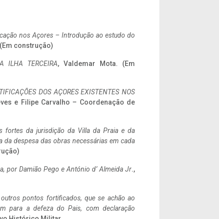
ificação nos Açores – Introdução ao estudo do
. (Em construção)
A ILHA TERCEIRA
, Valdemar Mota. (Em
IFICAÇÕES DOS AÇORES EXISTENTES NOS
eves e Filipe Carvalho – Coordenação de
 fortes da jurisdição da Villa da Praia e da
ncia da despesa das obras necessárias em cada
rução)
a,
por Damião Pego e António d’ Almeida Jr
.,
 outros pontos fortificados, que se achão ao
tem para a defeza do Pais, com declaração
vo Histórico Militar.