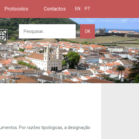
Protocolos
Contactos
EN
PT
OK
umentos. Por razões tipológicas, a designação