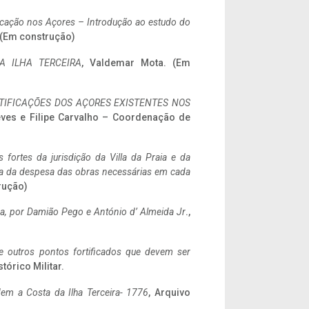
ificação nos Açores – Introdução ao estudo do
. (Em construção)
A ILHA TERCEIRA
, Valdemar Mota. (Em
IFICAÇÕES DOS AÇORES EXISTENTES NOS
eves e Filipe Carvalho – Coordenação de
 fortes da jurisdição da Villa da Praia e da
ncia da despesa das obras necessárias em cada
rução)
a,
por Damião Pego e António d’ Almeida Jr
.,
 e outros pontos fortificados que devem ser
stórico Militar.
em a Costa da Ilha Terceira- 1776
, Arquivo