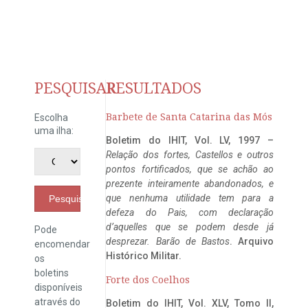
PESQUISAR
RESULTADOS
Barbete de Santa Catarina das Mós
Escolha
uma ilha:
Boletim do IHIT, Vol. LV, 1997 –
Relação dos fortes, Castellos e outros
pontos fortificados, que se achão ao
prezente inteiramente abandonados, e
que nenhuma utilidade tem para a
Pesquisar
defeza do Pais, com declaração
d’aquelles que se podem desde já
Pode
desprezar. Barão de Bastos
. Arquivo
encomendar
Histórico Militar.
os
boletins
Forte dos Coelhos
disponíveis
através do
Boletim do IHIT, Vol. XLV, Tomo II,