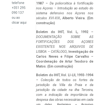
telefone
1987 –
Da poliorcética à fortificação
+351 295
nos Açores – Introdução ao estudo do
090 137
sistema defensivo nos Açores nos
ou ao
séculos XVI-XIX
, Alberto Vieira. (Em
clicar
aqui
construção)
.
Boletim do IHIT, Vol. L, 1992 –
DOCUMENTAÇÃO SOBRE AS
FORTIFICAÇÕES DOS AÇORES
EXISTENTES NOS ARQUIVOS DE
LISBOA – CATÁLOGO
, Investigação de
Carlos Neves e Filipe Carvalho –
Coordenação de Artur Teodoro de
Matos. (Em construção)
Boletim do IHIT, Vol. LI-LII, 1993-1994
–
Colecção de todos os fortes da
jurisdição da Villa da Praia e da
jurisdição da cidade na ilha Terceira,
com a indicação da importância da
despesa das obras necessárias em cada
um deles
. Anónimo – Arquivo