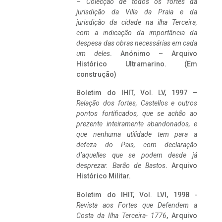
–
Colecção de todos os fortes da
jurisdição da Villa da Praia e da
jurisdição da cidade na ilha Terceira,
com a indicação da importância da
despesa das obras necessárias em cada
um deles
. Anónimo – Arquivo
Histórico Ultramarino. (Em
construção)
Boletim do IHIT, Vol. LV, 1997 –
Relação dos fortes, Castellos e outros
pontos fortificados, que se achão ao
prezente inteiramente abandonados, e
que nenhuma utilidade tem para a
defeza do Pais, com declaração
d’aquelles que se podem desde já
desprezar. Barão de Bastos
. Arquivo
Histórico Militar.
Boletim do IHIT, Vol. LVI, 1998 -
Revista aos Fortes que Defendem a
Costa da Ilha Terceira- 1776
, Arquivo