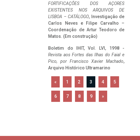
FORTIFICAÇÕES DOS AÇORES
EXISTENTES NOS ARQUIVOS DE
LISBOA – CATÁLOGO
, Investigação de
Carlos Neves e Filipe Carvalho –
Coordenação de Artur Teodoro de
Matos. (Em construção)
Boletim do IHIT, Vol. LVI, 1998 -
Revista aos Fortes das Ilhas do Faial e
Pico, por Francisco Xavier Machado
,
Arquivo Histórico Ultramarino
«
1
2
3
4
5
6
7
8
9
»