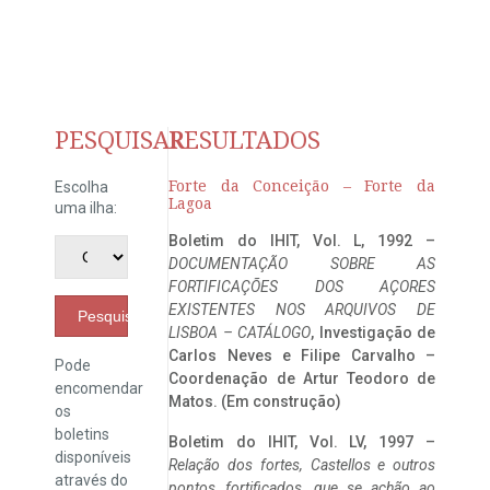
PESQUISAR
RESULTADOS
Forte da Conceição – Forte da
Escolha
Lagoa
uma ilha:
Boletim do IHIT, Vol. L, 1992 –
DOCUMENTAÇÃO SOBRE AS
FORTIFICAÇÕES DOS AÇORES
EXISTENTES NOS ARQUIVOS DE
Pesquisar
LISBOA – CATÁLOGO
, Investigação de
Carlos Neves e Filipe Carvalho –
Pode
Coordenação de Artur Teodoro de
encomendar
Matos. (Em construção)
os
boletins
Boletim do IHIT, Vol. LV, 1997 –
disponíveis
Relação dos fortes, Castellos e outros
através do
pontos fortificados, que se achão ao