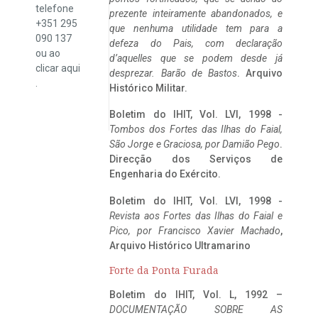
telefone
prezente inteiramente abandonados, e
+351 295
que nenhuma utilidade tem para a
090 137
defeza do Pais, com declaração
ou ao
d’aquelles que se podem desde já
clicar
aqui
desprezar. Barão de Bastos
. Arquivo
.
Histórico Militar.
Boletim do IHIT, Vol. LVI, 1998 -
Tombos dos Fortes das Ilhas do Faial,
São Jorge e Graciosa,
por Damião Pego
.
Direcção dos Serviços de
Engenharia do Exército.
Boletim do IHIT, Vol. LVI, 1998 -
Revista aos Fortes das Ilhas do Faial e
Pico, por Francisco Xavier Machado
,
Arquivo Histórico Ultramarino
Forte da Ponta Furada
Boletim do IHIT, Vol. L, 1992 –
DOCUMENTAÇÃO SOBRE AS