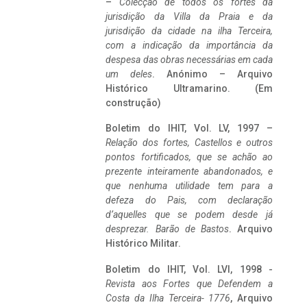
–
Colecção de todos os fortes da
jurisdição da Villa da Praia e da
jurisdição da cidade na ilha Terceira,
com a indicação da importância da
despesa das obras necessárias em cada
um deles
. Anónimo – Arquivo
Histórico Ultramarino. (Em
construção)
Boletim do IHIT, Vol. LV, 1997 –
Relação dos fortes, Castellos e outros
pontos fortificados, que se achão ao
prezente inteiramente abandonados, e
que nenhuma utilidade tem para a
defeza do Pais, com declaração
d’aquelles que se podem desde já
desprezar. Barão de Bastos
. Arquivo
Histórico Militar.
Boletim do IHIT, Vol. LVI, 1998 -
Revista aos Fortes que Defendem a
Costa da Ilha Terceira- 1776
, Arquivo