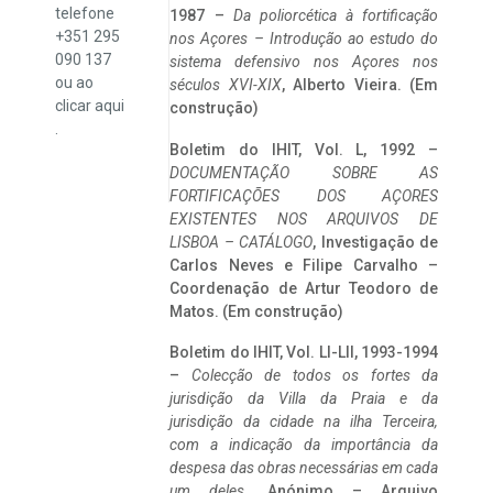
telefone
1987 –
Da poliorcética à fortificação
+351 295
nos Açores – Introdução ao estudo do
090 137
sistema defensivo nos Açores nos
ou ao
séculos XVI-XIX
, Alberto Vieira. (Em
clicar
aqui
construção)
.
Boletim do IHIT, Vol. L, 1992 –
DOCUMENTAÇÃO SOBRE AS
FORTIFICAÇÕES DOS AÇORES
EXISTENTES NOS ARQUIVOS DE
LISBOA – CATÁLOGO
, Investigação de
Carlos Neves e Filipe Carvalho –
Coordenação de Artur Teodoro de
Matos. (Em construção)
Boletim do IHIT, Vol. LI-LII, 1993-1994
–
Colecção de todos os fortes da
jurisdição da Villa da Praia e da
jurisdição da cidade na ilha Terceira,
com a indicação da importância da
despesa das obras necessárias em cada
um deles
. Anónimo – Arquivo