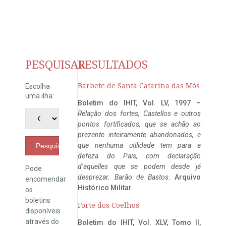
PESQUISAR
RESULTADOS
Barbete de Santa Catarina das Mós
Escolha
uma ilha:
Boletim do IHIT, Vol. LV, 1997 –
Relação dos fortes, Castellos e outros
pontos fortificados, que se achão ao
prezente inteiramente abandonados, e
que nenhuma utilidade tem para a
Pesquisar
defeza do Pais, com declaração
d’aquelles que se podem desde já
Pode
desprezar. Barão de Bastos
. Arquivo
encomendar
Histórico Militar.
os
boletins
Forte dos Coelhos
disponíveis
através do
Boletim do IHIT, Vol. XLV, Tomo II,