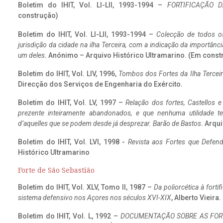
Boletim do IHIT, Vol. LI-LII, 1993-1994 –
FORTIFICAÇÃO D
construção)
Boletim do IHIT, Vol. LI-LII, 1993-1994 –
Colecção de todos os
jurisdição da cidade na ilha Terceira, com a indicação da importâ
um deles
. Anónimo – Arquivo Histórico Ultramarino. (Em const
Boletim do IHIT, Vol. LIV, 1996,
Tombos dos Fortes da Ilha Terceir
Direcção dos Serviços de Engenharia do Exército.
Boletim do IHIT, Vol. LV, 1997 –
Relação dos fortes, Castellos e
prezente inteiramente abandonados, e que nenhuma utilidade 
d’aquelles que se podem desde já desprezar. Barão de Bastos
. Arqui
Boletim do IHIT, Vol. LVI, 1998 -
Revista aos Fortes que Defend
Histórico Ultramarino
Forte de São Sebastião
Boletim do IHIT, Vol. XLV, Tomo II, 1987 –
Da poliorcética à fort
sistema defensivo nos Açores nos séculos XVI-XIX
, Alberto Vieira
Boletim do IHIT, Vol. L, 1992 –
DOCUMENTAÇÃO SOBRE AS FORT