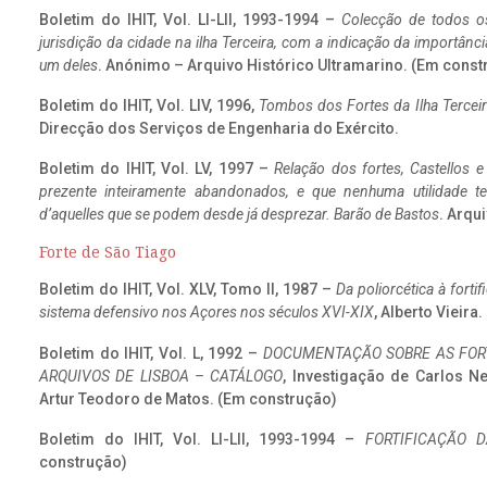
Boletim do IHIT, Vol. LI-LII, 1993-1994 –
Colecção de todos os
jurisdição da cidade na ilha Terceira, com a indicação da importâ
um deles
. Anónimo – Arquivo Histórico Ultramarino. (Em const
Boletim do IHIT, Vol. LIV, 1996,
Tombos dos Fortes da Ilha Terceir
Direcção dos Serviços de Engenharia do Exército.
Boletim do IHIT, Vol. LV, 1997 –
Relação dos fortes, Castellos e
prezente inteiramente abandonados, e que nenhuma utilidade 
d’aquelles que se podem desde já desprezar. Barão de Bastos
. Arqui
Forte de São Tiago
Boletim do IHIT, Vol. XLV, Tomo II, 1987 –
Da poliorcética à fort
sistema defensivo nos Açores nos séculos XVI-XIX
, Alberto Vieira
Boletim do IHIT, Vol. L, 1992 –
DOCUMENTAÇÃO SOBRE AS FORT
ARQUIVOS DE LISBOA – CATÁLOGO
, Investigação de Carlos N
Artur Teodoro de Matos. (Em construção)
Boletim do IHIT, Vol. LI-LII, 1993-1994 –
FORTIFICAÇÃO D
construção)