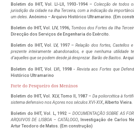
Boletim do IHIT, Vol. LI-LII, 1993-1994 –
Colecção de todos os
jurisdição da cidade na ilha Terceira, com a indicação da importâ
um deles
. Anónimo – Arquivo Histórico Ultramarino. (Em const
Boletim do IHIT, Vol. LIV, 1996,
Tombos dos Fortes da Ilha Terceir
Direcção dos Serviços de Engenharia do Exército.
Boletim do IHIT, Vol. LV, 1997 –
Relação dos fortes, Castellos e
prezente inteiramente abandonados, e que nenhuma utilidade 
d’aquelles que se podem desde já desprezar. Barão de Bastos
. Arqui
Boletim do IHIT, Vol. LVI, 1998 -
Revista aos Fortes que Defend
Histórico Ultramarino
Forte do Pesqueiro dos Meninos
Boletim do IHIT, Vol. XLV, Tomo II, 1987 –
Da poliorcética à fort
sistema defensivo nos Açores nos séculos XVI-XIX
, Alberto Vieira
Boletim do IHIT, Vol. L, 1992 –
DOCUMENTAÇÃO SOBRE AS FORT
ARQUIVOS DE LISBOA – CATÁLOGO
, Investigação de Carlos N
Artur Teodoro de Matos. (Em construção)