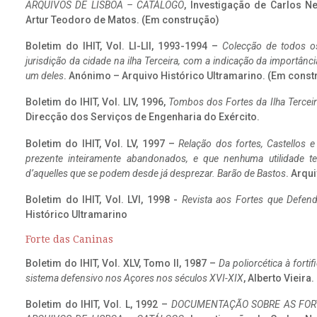
ARQUIVOS DE LISBOA – CATÁLOGO
, Investigação de Carlos N
Artur Teodoro de Matos. (Em construção)
Boletim do IHIT, Vol. LI-LII, 1993-1994 –
Colecção de todos os
jurisdição da cidade na ilha Terceira, com a indicação da importâ
um deles
. Anónimo – Arquivo Histórico Ultramarino. (Em const
Boletim do IHIT, Vol. LIV, 1996,
Tombos dos Fortes da Ilha Terceir
Direcção dos Serviços de Engenharia do Exército.
Boletim do IHIT, Vol. LV, 1997 –
Relação dos fortes, Castellos e
prezente inteiramente abandonados, e que nenhuma utilidade 
d’aquelles que se podem desde já desprezar. Barão de Bastos
. Arqui
Boletim do IHIT, Vol. LVI, 1998 -
Revista aos Fortes que Defend
Histórico Ultramarino
Forte das Caninas
Boletim do IHIT, Vol. XLV, Tomo II, 1987 –
Da poliorcética à fort
sistema defensivo nos Açores nos séculos XVI-XIX
, Alberto Vieira
Boletim do IHIT, Vol. L, 1992 –
DOCUMENTAÇÃO SOBRE AS FORT