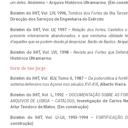
um deles
. Anónimo – Arquivo Histórico Ultramarino. (Em const
Boletim do IHIT, Vol. LIV, 1996,
Tombos dos Fortes da Ilha Terceir
Direcção dos Serviços de Engenharia do Exército.
Boletim do IHIT, Vol. LV, 1997 –
Relação dos fortes, Castellos e
prezente inteiramente abandonados, e que nenhuma utilidade 
d’aquelles que se podem desde já desprezar. Barão de Bastos
. Arqui
Boletim do IHIT, Vol. LVI, 1998 -
Revista aos Fortes que Defend
Histórico Ultramarino
Forte de São Jorge
Boletim do IHIT, Vol. XLV, Tomo II, 1987 –
Da poliorcética à fort
sistema defensivo nos Açores nos séculos XVI-XIX
, Alberto Vieira
Boletim do IHIT, Vol. L, 1992 –
DOCUMENTAÇÃO SOBRE AS FORT
ARQUIVOS DE LISBOA – CATÁLOGO
, Investigação de Carlos N
Artur Teodoro de Matos. (Em construção)
Boletim do IHIT, Vol. LI-LII, 1993-1994 –
FORTIFICAÇÃO D
construção)