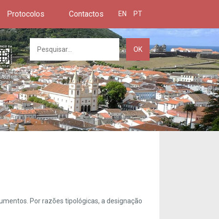
Protocolos
Contactos
EN
PT
OK
umentos. Por razões tipológicas, a designação