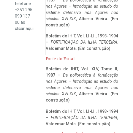
telefone
nos Açores – Introdução ao estudo do
+351 295
sistema defensivo nos Açores nos
090 137
séculos XVI-XIX
, Alberto Vieira. (Em
ou ao
construção)
clicar
aqui
.
Boletim do IHIT, Vol. LI-LII, 1993-1994
–
FORTIFICAÇÃO DA ILHA TERCEIRA
,
Valdemar Mota. (Em construção)
Forte do Fanal
Boletim do IHIT, Vol. XLV, Tomo II,
1987 –
Da poliorcética à fortificação
nos Açores – Introdução ao estudo do
sistema defensivo nos Açores nos
séculos XVI-XIX
, Alberto Vieira. (Em
construção)
Boletim do IHIT, Vol. LI-LII, 1993-1994
–
FORTIFICAÇÃO DA ILHA TERCEIRA
,
Valdemar Mota. (Em construção)