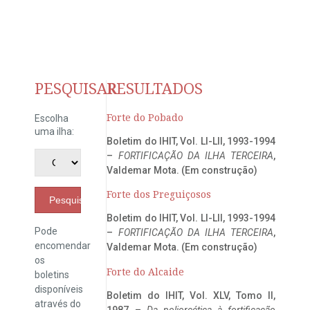
PESQUISAR
RESULTADOS
Forte do Pobado
Escolha
uma ilha:
Boletim do IHIT, Vol. LI-LII, 1993-1994
–
FORTIFICAÇÃO DA ILHA TERCEIRA
,
Valdemar Mota. (Em construção)
Forte dos Preguiçosos
Pesquisar
Boletim do IHIT, Vol. LI-LII, 1993-1994
Pode
–
FORTIFICAÇÃO DA ILHA TERCEIRA
,
encomendar
Valdemar Mota. (Em construção)
os
Forte do Alcaide
boletins
disponíveis
Boletim do IHIT, Vol. XLV, Tomo II,
através do
1987 –
Da poliorcética à fortificação