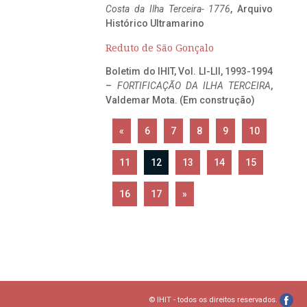
Costa da Ilha Terceira- 1776
, Arquivo
Histórico Ultramarino
Reduto de São Gonçalo
Boletim do IHIT, Vol. LI-LII, 1993-1994
–
FORTIFICAÇÃO DA ILHA TERCEIRA
,
Valdemar Mota. (Em construção)
«
6
7
8
9
10
11
12
13
14
15
16
17
»
© IHIT - todos os direitos reservados.