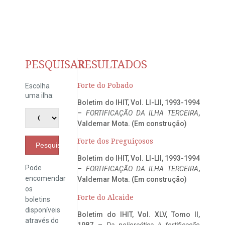
PESQUISAR
RESULTADOS
Forte do Pobado
Escolha
uma ilha:
Boletim do IHIT, Vol. LI-LII, 1993-1994
–
FORTIFICAÇÃO DA ILHA TERCEIRA
,
Valdemar Mota. (Em construção)
Forte dos Preguiçosos
Pesquisar
Boletim do IHIT, Vol. LI-LII, 1993-1994
Pode
–
FORTIFICAÇÃO DA ILHA TERCEIRA
,
encomendar
Valdemar Mota. (Em construção)
os
Forte do Alcaide
boletins
disponíveis
Boletim do IHIT, Vol. XLV, Tomo II,
através do
1987 –
Da poliorcética à fortificação