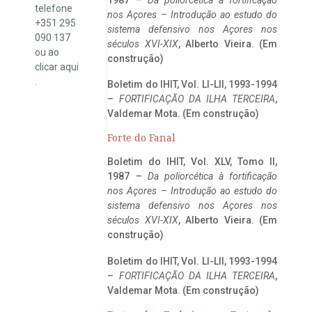
telefone
nos Açores – Introdução ao estudo do
+351 295
sistema defensivo nos Açores nos
090 137
séculos XVI-XIX
, Alberto Vieira. (Em
ou ao
construção)
clicar
aqui
.
Boletim do IHIT, Vol. LI-LII, 1993-1994
–
FORTIFICAÇÃO DA ILHA TERCEIRA
,
Valdemar Mota. (Em construção)
Forte do Fanal
Boletim do IHIT, Vol. XLV, Tomo II,
1987 –
Da poliorcética à fortificação
nos Açores – Introdução ao estudo do
sistema defensivo nos Açores nos
séculos XVI-XIX
, Alberto Vieira. (Em
construção)
Boletim do IHIT, Vol. LI-LII, 1993-1994
–
FORTIFICAÇÃO DA ILHA TERCEIRA
,
Valdemar Mota. (Em construção)