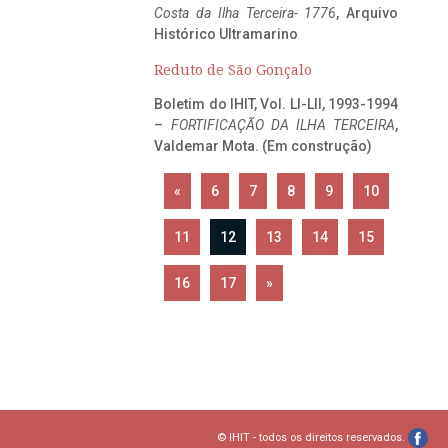
Costa da Ilha Terceira- 1776
, Arquivo
Histórico Ultramarino
Reduto de São Gonçalo
Boletim do IHIT, Vol. LI-LII, 1993-1994
–
FORTIFICAÇÃO DA ILHA TERCEIRA
,
Valdemar Mota. (Em construção)
«
6
7
8
9
10
11
12
13
14
15
16
17
»
© IHIT - todos os direitos reservados.