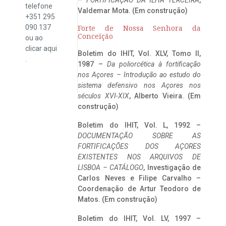
telefone
Valdemar Mota. (Em construção)
+351 295
090 137
Forte de Nossa Senhora da
Conceição
ou ao
clicar
aqui
Boletim do IHIT, Vol. XLV, Tomo II,
.
1987 –
Da poliorcética à fortificação
nos Açores – Introdução ao estudo do
sistema defensivo nos Açores nos
séculos XVI-XIX
, Alberto Vieira. (Em
construção)
Boletim do IHIT, Vol. L, 1992 –
DOCUMENTAÇÃO SOBRE AS
FORTIFICAÇÕES DOS AÇORES
EXISTENTES NOS ARQUIVOS DE
LISBOA – CATÁLOGO
, Investigação de
Carlos Neves e Filipe Carvalho –
Coordenação de Artur Teodoro de
Matos. (Em construção)
Boletim do IHIT, Vol. LV, 1997 –