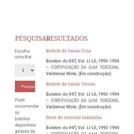
PESQUISAR
RESULTADOS
Reduto de Santa Cruz
Escolha
uma ilha:
Boletim do IHIT, Vol. LI-LII, 1993-1994
–
FORTIFICAÇÃO DA ILHA TERCEIRA
,
Valdemar Mota. (Em construção)
Reduto de Santa Teresa
Pesquisar
Boletim do IHIT, Vol. LI-LII, 1993-1994
Pode
–
FORTIFICAÇÃO DA ILHA TERCEIRA
,
encomendar
Valdemar Mota. (Em construção)
os
Forte do General Saldanha
boletins
disponíveis
Boletim do IHIT, Vol. LI-LII, 1993-1994
através do
–
FORTIFICAÇÃO DA ILHA TERCEIRA
,