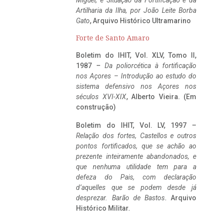
Miguel, e Situação da Fortificação e da
Artilharia da Ilha, por João Leite Borba
Gato
, Arquivo Histórico Ultramarino
Forte de Santo Amaro
Boletim do IHIT, Vol. XLV, Tomo II,
1987 –
Da poliorcética à fortificação
nos Açores – Introdução ao estudo do
sistema defensivo nos Açores nos
séculos XVI-XIX
, Alberto Vieira. (Em
construção)
Boletim do IHIT, Vol. LV, 1997 –
Relação dos fortes, Castellos e outros
pontos fortificados, que se achão ao
prezente inteiramente abandonados, e
que nenhuma utilidade tem para a
defeza do Pais, com declaração
d’aquelles que se podem desde já
desprezar. Barão de Bastos
. Arquivo
Histórico Militar.