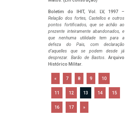
Matos. (Em construção)
Boletim do IHIT, Vol. LV, 1997 –
Relação dos fortes, Castellos e outros
pontos fortificados, que se achão ao
prezente inteiramente abandonados, e
que nenhuma utilidade tem para a
defeza do Pais, com declaração
d’aquelles que se podem desde já
desprezar. Barão de Bastos
. Arquivo
Histórico Militar.
«
7
8
9
10
11
12
13
14
15
16
17
»