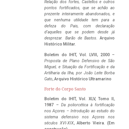
Relação dos fortes, Castellos e outros
pontos fortificados, que se achão ao
prezente inteiramente abandonados, e
que nenhuma utilidade tem para a
defeza do Pais, com declaração
d’aquelles que se podem desde já
desprezar. Barão de Bastos
. Arquivo
Histórico Militar.
Boletim do IHIT, Vol. LVIII, 2000 –
Proposta de Plano Defensivo de São
Miguel, e Situação da Fortificação e da
Artilharia da Ilha, por João Leite Borba
Gato
, Arquivo Histórico Ultramarino
Forte do Corpo Santo
Boletim do IHIT, Vol. XLV, Tomo II,
1987 –
Da poliorcética à fortificação
nos Açores – Introdução ao estudo do
sistema defensivo nos Açores nos
séculos XVI-XIX
, Alberto Vieira. (Em