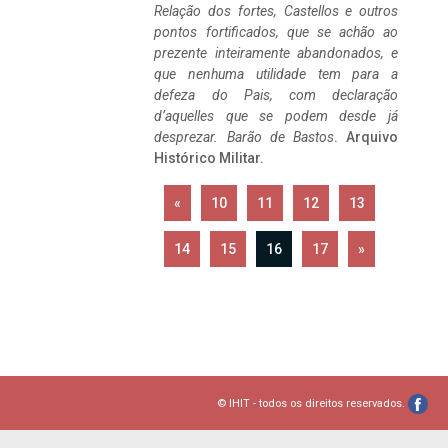
Relação dos fortes, Castellos e outros
pontos fortificados, que se achão ao
prezente inteiramente abandonados, e
que nenhuma utilidade tem para a
defeza do Pais, com declaração
d’aquelles que se podem desde já
desprezar. Barão de Bastos
. Arquivo
Histórico Militar.
«
10
11
12
13
14
15
16
17
»
© IHIT - todos os direitos reservados.