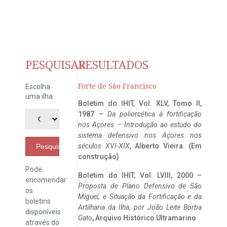
PESQUISAR
RESULTADOS
Forte de São Francisco
Escolha
uma ilha:
Boletim do IHIT, Vol. XLV, Tomo II,
1987 –
Da poliorcética à fortificação
nos Açores – Introdução ao estudo do
sistema defensivo nos Açores nos
séculos XVI-XIX
, Alberto Vieira. (Em
Pesquisar
construção)
Pode
Boletim do IHIT, Vol. LVIII, 2000 –
encomendar
Proposta de Plano Defensivo de São
os
Miguel, e Situação da Fortificação e da
boletins
Artilharia da Ilha, por João Leite Borba
disponíveis
Gato
, Arquivo Histórico Ultramarino
através do