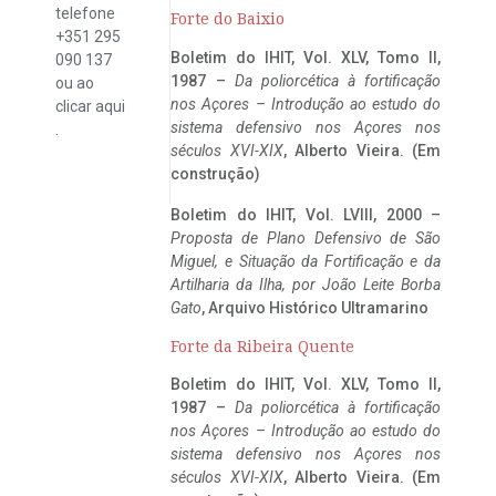
telefone
Forte do Baixio
+351 295
Boletim do IHIT, Vol. XLV, Tomo II,
090 137
1987 –
Da poliorcética à fortificação
ou ao
nos Açores – Introdução ao estudo do
clicar
aqui
sistema defensivo nos Açores nos
.
séculos XVI-XIX
, Alberto Vieira. (Em
construção)
Boletim do IHIT, Vol. LVIII, 2000 –
Proposta de Plano Defensivo de São
Miguel, e Situação da Fortificação e da
Artilharia da Ilha, por João Leite Borba
Gato
, Arquivo Histórico Ultramarino
Forte da Ribeira Quente
Boletim do IHIT, Vol. XLV, Tomo II,
1987 –
Da poliorcética à fortificação
nos Açores – Introdução ao estudo do
sistema defensivo nos Açores nos
séculos XVI-XIX
, Alberto Vieira. (Em