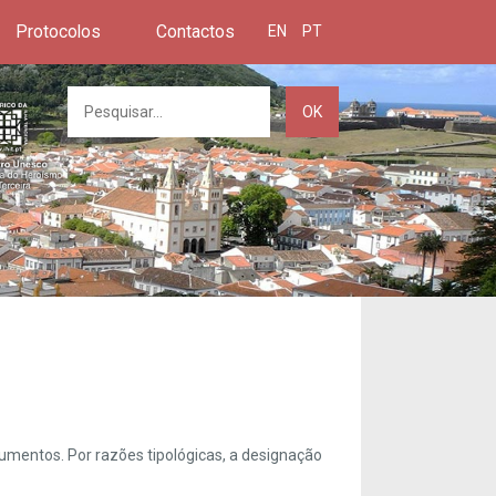
Protocolos
Contactos
EN
PT
OK
umentos. Por razões tipológicas, a designação