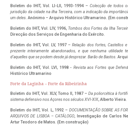
Boletim do IHIT, Vol. LI-LII, 1993-1994 –
Colecção de todos os
jurisdição da cidade na ilha Terceira, com a indicação da importâ
um deles
. Anónimo – Arquivo Histórico Ultramarino. (Em const
Boletim do IHIT, Vol. LIV, 1996,
Tombos dos Fortes da Ilha Terceir
Direcção dos Serviços de Engenharia do Exército.
Boletim do IHIT, Vol. LV, 1997 –
Relação dos fortes, Castellos e
prezente inteiramente abandonados, e que nenhuma utilidade 
d’aquelles que se podem desde já desprezar. Barão de Bastos
. Arqui
Boletim do IHIT, Vol. LVI, 1998 -
Revista aos Fortes que Defend
Histórico Ultramarino
Forte da Laginha – Forte da Ribeirinha
Boletim do IHIT, Vol. XLV, Tomo II, 1987 –
Da poliorcética à fort
sistema defensivo nos Açores nos séculos XVI-XIX
, Alberto Vieira
Boletim do IHIT, Vol. L, 1992 –
DOCUMENTAÇÃO SOBRE AS FORT
ARQUIVOS DE LISBOA – CATÁLOGO
, Investigação de Carlos N
Artur Teodoro de Matos. (Em construção)