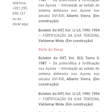
telefone
nos Açores – Introdução ao estudo do
+351 295
sistema defensivo nos Açores nos
090 137
séculos XVI-XIX
, Alberto Vieira. (Em
ou ao
construção)
clicar
aqui
.
Boletim do IHIT, Vol. LI-LII, 1993-1994
–
FORTIFICAÇÃO DA ILHA TERCEIRA
,
Valdemar Mota. (Em construção)
Forte do Fanal
Boletim do IHIT, Vol. XLV, Tomo II,
1987 –
Da poliorcética à fortificação
nos Açores – Introdução ao estudo do
sistema defensivo nos Açores nos
séculos XVI-XIX
, Alberto Vieira. (Em
construção)
Boletim do IHIT, Vol. LI-LII, 1993-1994
–
FORTIFICAÇÃO DA ILHA TERCEIRA
,
Valdemar Mota. (Em construção)