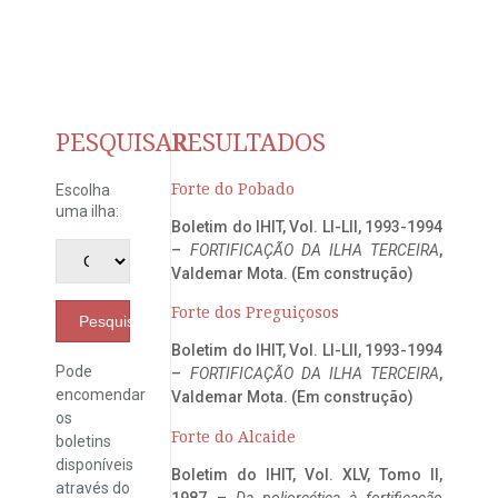
PESQUISAR
RESULTADOS
Forte do Pobado
Escolha
uma ilha:
Boletim do IHIT, Vol. LI-LII, 1993-1994
–
FORTIFICAÇÃO DA ILHA TERCEIRA
,
Valdemar Mota. (Em construção)
Forte dos Preguiçosos
Pesquisar
Boletim do IHIT, Vol. LI-LII, 1993-1994
Pode
–
FORTIFICAÇÃO DA ILHA TERCEIRA
,
encomendar
Valdemar Mota. (Em construção)
os
Forte do Alcaide
boletins
disponíveis
Boletim do IHIT, Vol. XLV, Tomo II,
através do
1987 –
Da poliorcética à fortificação