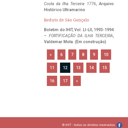
Costa da Ilha Terceira- 1776
, Arquivo
Histórico Ultramarino
Reduto de São Gonçalo
Boletim do IHIT, Vol. LI-LII, 1993-1994
–
FORTIFICAÇÃO DA ILHA TERCEIRA
,
Valdemar Mota. (Em construção)
«
6
7
8
9
10
11
12
13
14
15
16
17
»
© IHIT - todos os direitos reservados.