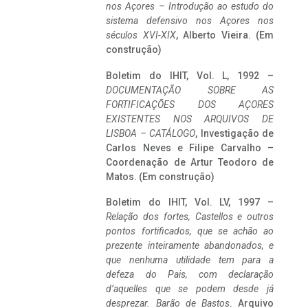
nos Açores – Introdução ao estudo do
sistema defensivo nos Açores nos
séculos XVI-XIX
, Alberto Vieira. (Em
construção)
Boletim do IHIT, Vol. L, 1992 –
DOCUMENTAÇÃO SOBRE AS
FORTIFICAÇÕES DOS AÇORES
EXISTENTES NOS ARQUIVOS DE
LISBOA – CATÁLOGO
, Investigação de
Carlos Neves e Filipe Carvalho –
Coordenação de Artur Teodoro de
Matos. (Em construção)
Boletim do IHIT, Vol. LV, 1997 –
Relação dos fortes, Castellos e outros
pontos fortificados, que se achão ao
prezente inteiramente abandonados, e
que nenhuma utilidade tem para a
defeza do Pais, com declaração
d’aquelles que se podem desde já
desprezar. Barão de Bastos
. Arquivo