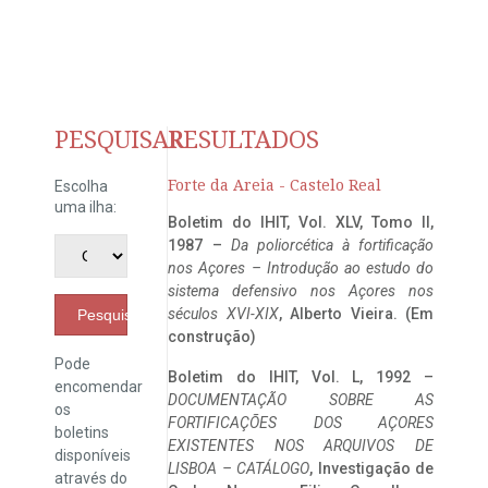
PESQUISAR
RESULTADOS
Forte da Areia - Castelo Real
Escolha
uma ilha:
Boletim do IHIT, Vol. XLV, Tomo II,
1987 –
Da poliorcética à fortificação
nos Açores – Introdução ao estudo do
sistema defensivo nos Açores nos
séculos XVI-XIX
, Alberto Vieira. (Em
Pesquisar
construção)
Pode
Boletim do IHIT, Vol. L, 1992 –
encomendar
DOCUMENTAÇÃO SOBRE AS
os
FORTIFICAÇÕES DOS AÇORES
boletins
EXISTENTES NOS ARQUIVOS DE
disponíveis
LISBOA – CATÁLOGO
, Investigação de
através do