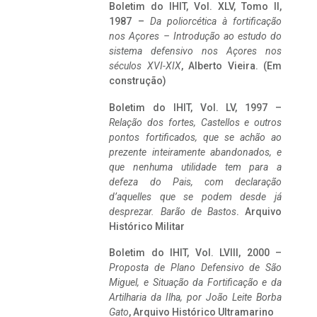
Boletim do IHIT, Vol. XLV, Tomo II,
1987 –
Da poliorcética à fortificação
nos Açores – Introdução ao estudo do
sistema defensivo nos Açores nos
séculos XVI-XIX
, Alberto Vieira. (Em
construção)
Boletim do IHIT, Vol. LV, 1997 –
Relação dos fortes, Castellos e outros
pontos fortificados, que se achão ao
prezente inteiramente abandonados, e
que nenhuma utilidade tem para a
defeza do Pais, com declaração
d’aquelles que se podem desde já
desprezar. Barão de Bastos
. Arquivo
Histórico Militar
Boletim do IHIT, Vol. LVIII, 2000 –
Proposta de Plano Defensivo de São
Miguel, e Situação da Fortificação e da
Artilharia da Ilha, por João Leite Borba
Gato
, Arquivo Histórico Ultramarino