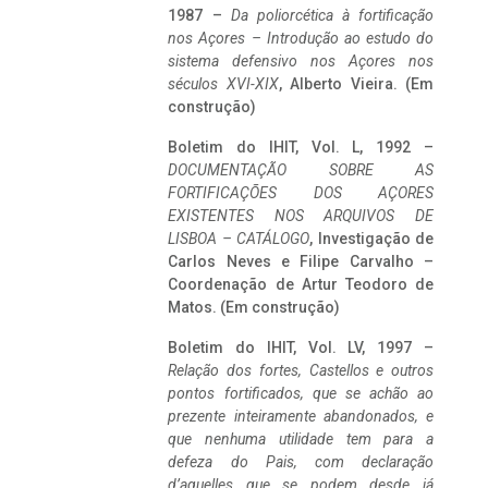
1987 –
Da poliorcética à fortificação
nos Açores – Introdução ao estudo do
sistema defensivo nos Açores nos
séculos XVI-XIX
, Alberto Vieira. (Em
construção)
Boletim do IHIT, Vol. L, 1992 –
DOCUMENTAÇÃO SOBRE AS
FORTIFICAÇÕES DOS AÇORES
EXISTENTES NOS ARQUIVOS DE
LISBOA – CATÁLOGO
, Investigação de
Carlos Neves e Filipe Carvalho –
Coordenação de Artur Teodoro de
Matos. (Em construção)
Boletim do IHIT, Vol. LV, 1997 –
Relação dos fortes, Castellos e outros
pontos fortificados, que se achão ao
prezente inteiramente abandonados, e
que nenhuma utilidade tem para a
defeza do Pais, com declaração
d’aquelles que se podem desde já