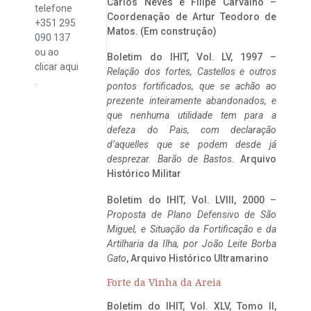
Carlos Neves e Filipe Carvalho –
telefone
Coordenação de Artur Teodoro de
+351 295
Matos. (Em construção)
090 137
ou ao
Boletim do IHIT, Vol. LV, 1997 –
clicar
aqui
Relação dos fortes, Castellos e outros
.
pontos fortificados, que se achão ao
prezente inteiramente abandonados, e
que nenhuma utilidade tem para a
defeza do Pais, com declaração
d’aquelles que se podem desde já
desprezar. Barão de Bastos
. Arquivo
Histórico Militar
Boletim do IHIT, Vol. LVIII, 2000 –
Proposta de Plano Defensivo de São
Miguel, e Situação da Fortificação e da
Artilharia da Ilha, por João Leite Borba
Gato
, Arquivo Histórico Ultramarino
Forte da Vinha da Areia
Boletim do IHIT, Vol. XLV, Tomo II,