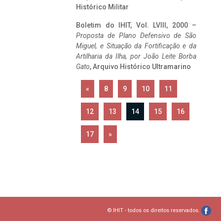
Histórico Militar
Boletim do IHIT, Vol. LVIII, 2000 –
Proposta de Plano Defensivo de São
Miguel, e Situação da Fortificação e da
Artilharia da Ilha, por João Leite Borba
Gato
, Arquivo Histórico Ultramarino
«
8
9
10
11
12
13
14
15
16
17
»
© IHIT - todos os direitos reservados.