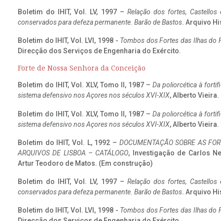
Boletim do IHIT, Vol. LV, 1997 –
Relação dos fortes, Castellos
conservados para defeza permanente. Barão de Bastos
. Arquivo Hi
Boletim do IHIT, Vol. LVI, 1998 -
Tombos dos Fortes das Ilhas do F
Direcção dos Serviços de Engenharia do Exército.
Forte de Nossa Senhora da Conceição
Boletim do IHIT, Vol. XLV, Tomo II, 1987 –
Da poliorcética à fort
sistema defensivo nos Açores nos séculos XVI-XIX
, Alberto Vieira
Boletim do IHIT, Vol. XLV, Tomo II, 1987 –
Da poliorcética à fort
sistema defensivo nos Açores nos séculos XVI-XIX
, Alberto Vieira
Boletim do IHIT, Vol. L, 1992 –
DOCUMENTAÇÃO SOBRE AS FORT
ARQUIVOS DE LISBOA – CATÁLOGO
, Investigação de Carlos N
Artur Teodoro de Matos. (Em construção)
Boletim do IHIT, Vol. LV, 1997 –
Relação dos fortes, Castellos
conservados para defeza permanente. Barão de Bastos
. Arquivo Hi
Boletim do IHIT, Vol. LVI, 1998 -
Tombos dos Fortes das Ilhas do F
Direcção dos Serviços de Engenharia do Exército.