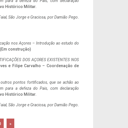
tem para a defeza do Pais, com declaração
vo Histórico Militar.
aial, São Jorge e Graciosa,
por Damião Pego
.
ificação nos Açores – Introdução ao estudo do
. (Em construção)
IFICAÇÕES DOS AÇORES EXISTENTES NOS
eves e Filipe Carvalho – Coordenação de
 outros pontos fortificados, que se achão ao
tem para a defeza do Pais, com declaração
vo Histórico Militar.
aial, São Jorge e Graciosa,
por Damião Pego
.
0
»