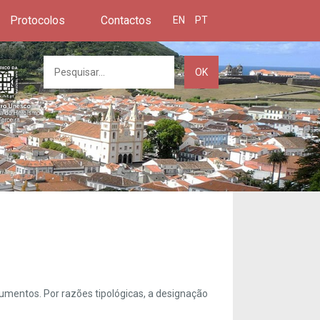
Protocolos
Contactos
EN
PT
OK
umentos. Por razões tipológicas, a designação