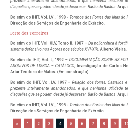
prezente inteiramente abandonados, e que nenhuma utilidade 
d’aquelles que se podem desde já desprezar. Barão de Bastos
. Arqui
Boletim do IHIT, Vol. LVI, 1998 -
Tombos dos Fortes das Ilhas do F
Direcção dos Serviços de Engenharia do Exército.
Forte dos Terreiros
Boletim do IHIT, Vol. XLV, Tomo II, 1987 –
Da poliorcética à fort
sistema defensivo nos Açores nos séculos XVI-XIX
, Alberto Vieira
Boletim do IHIT, Vol. L, 1992 –
DOCUMENTAÇÃO SOBRE AS FORT
ARQUIVOS DE LISBOA – CATÁLOGO
, Investigação de Carlos N
Artur Teodoro de Matos. (Em construção)
Boletim do IHIT, Vol. LV, 1997 –
Relação dos fortes, Castellos e
prezente inteiramente abandonados, e que nenhuma utilidade 
d’aquelles que se podem desde já desprezar. Barão de Bastos
. Arqui
Boletim do IHIT, Vol. LVI, 1998 -
Tombos dos Fortes das Ilhas do F
Direcção dos Serviços de Engenharia do Exército.
«
1
2
3
4
5
6
7
8
9
1