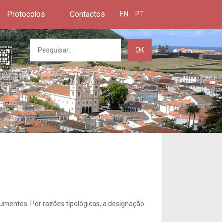
Protocolos
Contactos
EN
PT
OK
umentos. Por razões tipológicas, a designação