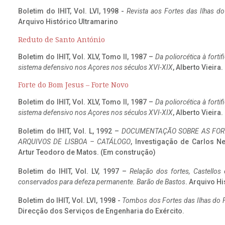
Boletim do IHIT, Vol. LVI, 1998 -
Revista aos Fortes das Ilhas d
Arquivo Histórico Ultramarino
Reduto de Santo António
Boletim do IHIT, Vol. XLV, Tomo II, 1987 –
Da poliorcética à fort
sistema defensivo nos Açores nos séculos XVI-XIX
, Alberto Vieira
Forte do Bom Jesus – Forte Novo
Boletim do IHIT, Vol. XLV, Tomo II, 1987 –
Da poliorcética à fort
sistema defensivo nos Açores nos séculos XVI-XIX
, Alberto Vieira
Boletim do IHIT, Vol. L, 1992 –
DOCUMENTAÇÃO SOBRE AS FORT
ARQUIVOS DE LISBOA – CATÁLOGO
, Investigação de Carlos N
Artur Teodoro de Matos. (Em construção)
Boletim do IHIT, Vol. LV, 1997 –
Relação dos fortes, Castellos
conservados para defeza permanente. Barão de Bastos
. Arquivo Hi
Boletim do IHIT, Vol. LVI, 1998 -
Tombos dos Fortes das Ilhas do F
Direcção dos Serviços de Engenharia do Exército.