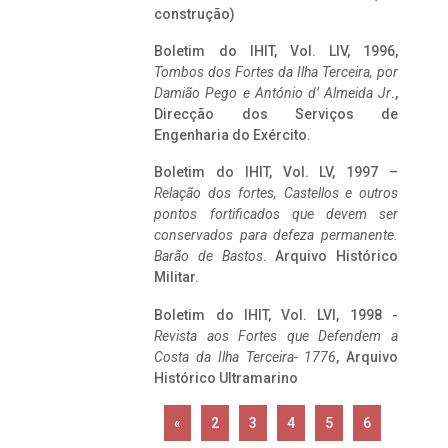
construção)
Boletim do IHIT, Vol. LIV, 1996,
Tombos dos Fortes da Ilha Terceira,
por
Damião Pego e António d’ Almeida Jr
.,
Direcção dos Serviços de
Engenharia do Exército.
Boletim do IHIT, Vol. LV, 1997 –
Relação dos fortes, Castellos e outros
pontos fortificados que devem ser
conservados para defeza permanente.
Barão de Bastos
. Arquivo Histórico
Militar.
Boletim do IHIT, Vol. LVI, 1998 -
Revista aos Fortes que Defendem a
Costa da Ilha Terceira- 1776
, Arquivo
Histórico Ultramarino
«
2
3
4
5
6