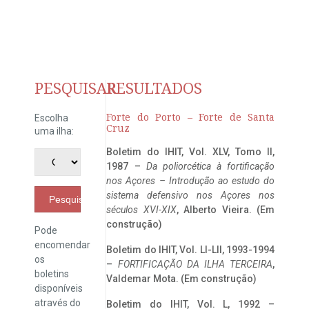
PESQUISAR
RESULTADOS
Forte do Porto – Forte de Santa
Escolha
Cruz
uma ilha:
Boletim do IHIT, Vol. XLV, Tomo II,
1987 –
Da poliorcética à fortificação
nos Açores – Introdução ao estudo do
sistema defensivo nos Açores nos
Pesquisar
séculos XVI-XIX
, Alberto Vieira. (Em
construção)
Pode
encomendar
Boletim do IHIT, Vol. LI-LII, 1993-1994
os
–
FORTIFICAÇÃO DA ILHA TERCEIRA
,
boletins
Valdemar Mota. (Em construção)
disponíveis
através do
Boletim do IHIT, Vol. L, 1992 –