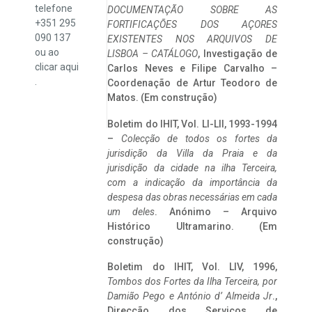
telefone
DOCUMENTAÇÃO SOBRE AS
+351 295
FORTIFICAÇÕES DOS AÇORES
090 137
EXISTENTES NOS ARQUIVOS DE
ou ao
LISBOA – CATÁLOGO
, Investigação de
clicar
aqui
Carlos Neves e Filipe Carvalho –
.
Coordenação de Artur Teodoro de
Matos. (Em construção)
Boletim do IHIT, Vol. LI-LII, 1993-1994
–
Colecção de todos os fortes da
jurisdição da Villa da Praia e da
jurisdição da cidade na ilha Terceira,
com a indicação da importância da
despesa das obras necessárias em cada
um deles
. Anónimo – Arquivo
Histórico Ultramarino. (Em
construção)
Boletim do IHIT, Vol. LIV, 1996,
Tombos dos Fortes da Ilha Terceira,
por
Damião Pego e António d’ Almeida Jr
.,
Direcção dos Serviços de