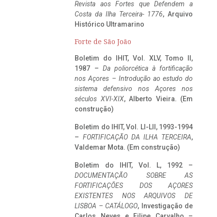
Revista aos Fortes que Defendem a
Costa da Ilha Terceira- 1776
, Arquivo
Histórico Ultramarino
Forte de São João
Boletim do IHIT, Vol. XLV, Tomo II,
1987 –
Da poliorcética à fortificação
nos Açores – Introdução ao estudo do
sistema defensivo nos Açores nos
séculos XVI-XIX
, Alberto Vieira. (Em
construção)
Boletim do IHIT, Vol. LI-LII, 1993-1994
–
FORTIFICAÇÃO DA ILHA TERCEIRA
,
Valdemar Mota. (Em construção)
Boletim do IHIT, Vol. L, 1992 –
DOCUMENTAÇÃO SOBRE AS
FORTIFICAÇÕES DOS AÇORES
EXISTENTES NOS ARQUIVOS DE
LISBOA – CATÁLOGO
, Investigação de
Carlos Neves e Filipe Carvalho –