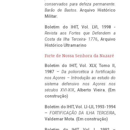
conservados para defeza permanente.
Barão de Bastos
. Arquivo Histórico
Militar.
Boletim do IHIT, Vol. LVI, 1998 -
Revista aos Fortes que Defendem a
Costa da Ilha Terceira- 1776
, Arquivo
Histórico Ultramarino
Forte de Nossa Senhora da Nazaré
Boletim do IHIT, Vol. XLV, Tomo II,
1987 –
Da poliorcética à fortificação
nos Açores – Introdução ao estudo do
sistema defensivo nos Açores nos
séculos XVI-XIX
, Alberto Vieira. (Em
construção)
Boletim do IHIT, Vol. LI-LII, 1993-1994
–
FORTIFICAÇÃO DA ILHA TERCEIRA
,
Valdemar Mota. (Em construção)
Boletim do IHIT, Vol. L, 1992 –