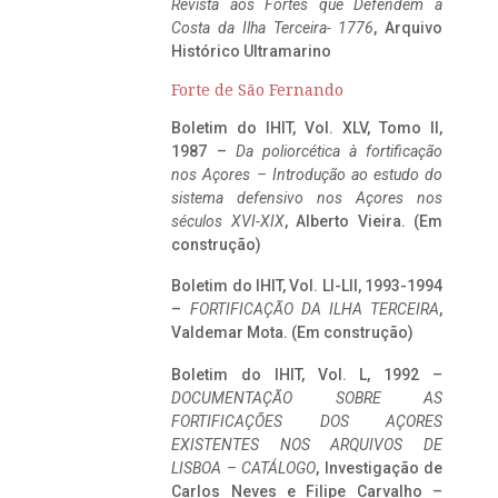
Revista aos Fortes que Defendem a
Costa da Ilha Terceira- 1776
, Arquivo
Histórico Ultramarino
Forte de São Fernando
Boletim do IHIT, Vol. XLV, Tomo II,
1987 –
Da poliorcética à fortificação
nos Açores – Introdução ao estudo do
sistema defensivo nos Açores nos
séculos XVI-XIX
, Alberto Vieira. (Em
construção)
Boletim do IHIT, Vol. LI-LII, 1993-1994
–
FORTIFICAÇÃO DA ILHA TERCEIRA
,
Valdemar Mota. (Em construção)
Boletim do IHIT, Vol. L, 1992 –
DOCUMENTAÇÃO SOBRE AS
FORTIFICAÇÕES DOS AÇORES
EXISTENTES NOS ARQUIVOS DE
LISBOA – CATÁLOGO
, Investigação de
Carlos Neves e Filipe Carvalho –