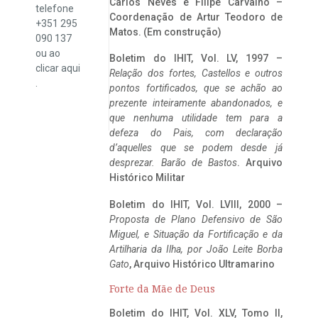
Carlos Neves e Filipe Carvalho –
telefone
Coordenação de Artur Teodoro de
+351 295
Matos. (Em construção)
090 137
ou ao
Boletim do IHIT, Vol. LV, 1997 –
clicar
aqui
Relação dos fortes, Castellos e outros
.
pontos fortificados, que se achão ao
prezente inteiramente abandonados, e
que nenhuma utilidade tem para a
defeza do Pais, com declaração
d’aquelles que se podem desde já
desprezar. Barão de Bastos
. Arquivo
Histórico Militar
Boletim do IHIT, Vol. LVIII, 2000 –
Proposta de Plano Defensivo de São
Miguel, e Situação da Fortificação e da
Artilharia da Ilha, por João Leite Borba
Gato
, Arquivo Histórico Ultramarino
Forte da Mãe de Deus
Boletim do IHIT, Vol. XLV, Tomo II,