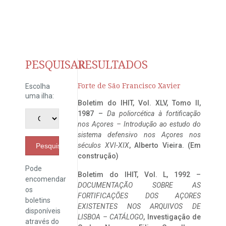
PESQUISAR
RESULTADOS
Forte de São Francisco Xavier
Escolha
uma ilha:
Boletim do IHIT, Vol. XLV, Tomo II,
1987 –
Da poliorcética à fortificação
nos Açores – Introdução ao estudo do
sistema defensivo nos Açores nos
séculos XVI-XIX
, Alberto Vieira. (Em
Pesquisar
construção)
Pode
Boletim do IHIT, Vol. L, 1992 –
encomendar
DOCUMENTAÇÃO SOBRE AS
os
FORTIFICAÇÕES DOS AÇORES
boletins
EXISTENTES NOS ARQUIVOS DE
disponíveis
LISBOA – CATÁLOGO
, Investigação de
através do