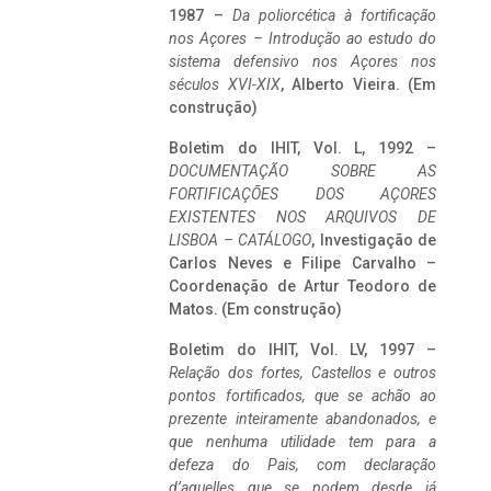
1987 –
Da poliorcética à fortificação
nos Açores – Introdução ao estudo do
sistema defensivo nos Açores nos
séculos XVI-XIX
, Alberto Vieira. (Em
construção)
Boletim do IHIT, Vol. L, 1992 –
DOCUMENTAÇÃO SOBRE AS
FORTIFICAÇÕES DOS AÇORES
EXISTENTES NOS ARQUIVOS DE
LISBOA – CATÁLOGO
, Investigação de
Carlos Neves e Filipe Carvalho –
Coordenação de Artur Teodoro de
Matos. (Em construção)
Boletim do IHIT, Vol. LV, 1997 –
Relação dos fortes, Castellos e outros
pontos fortificados, que se achão ao
prezente inteiramente abandonados, e
que nenhuma utilidade tem para a
defeza do Pais, com declaração
d’aquelles que se podem desde já