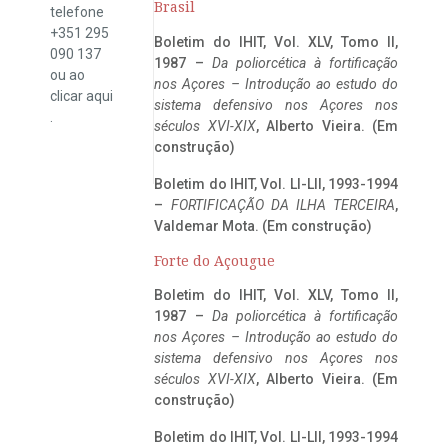
Brasil
telefone
+351 295
Boletim do IHIT, Vol. XLV, Tomo II,
090 137
1987 –
Da poliorcética à fortificação
ou ao
nos Açores – Introdução ao estudo do
clicar
aqui
sistema defensivo nos Açores nos
.
séculos XVI-XIX
, Alberto Vieira. (Em
construção)
Boletim do IHIT, Vol. LI-LII, 1993-1994
–
FORTIFICAÇÃO DA ILHA TERCEIRA
,
Valdemar Mota. (Em construção)
Forte do Açougue
Boletim do IHIT, Vol. XLV, Tomo II,
1987 –
Da poliorcética à fortificação
nos Açores – Introdução ao estudo do
sistema defensivo nos Açores nos
séculos XVI-XIX
, Alberto Vieira. (Em
construção)
Boletim do IHIT, Vol. LI-LII, 1993-1994