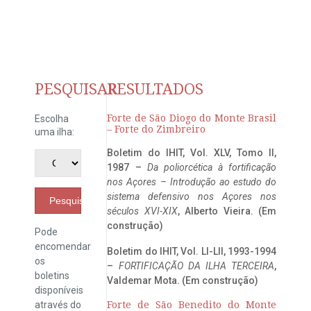
PESQUISAR
RESULTADOS
Forte de São Diogo do Monte Brasil
Escolha
– Forte do Zimbreiro
uma ilha:
Boletim do IHIT, Vol. XLV, Tomo II,
1987 –
Da poliorcética à fortificação
nos Açores – Introdução ao estudo do
sistema defensivo nos Açores nos
Pesquisar
séculos XVI-XIX
, Alberto Vieira. (Em
construção)
Pode
encomendar
Boletim do IHIT, Vol. LI-LII, 1993-1994
os
–
FORTIFICAÇÃO DA ILHA TERCEIRA
,
boletins
Valdemar Mota. (Em construção)
disponíveis
através do
Forte de São Benedito do Monte