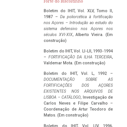
Forte do Biscoitinho
Boletim do IHIT, Vol. XLV, Tomo II,
1987 –
Da poliorcética à fortificação
nos Açores – Introdução ao estudo do
sistema defensivo nos Açores nos
séculos XVI-XIX
, Alberto Vieira. (Em
construção)
Boletim do IHIT, Vol. LI-LII, 1993-1994
–
FORTIFICAÇÃO DA ILHA TERCEIRA
,
Valdemar Mota. (Em construção)
Boletim do IHIT, Vol. L, 1992 –
DOCUMENTAÇÃO SOBRE AS
FORTIFICAÇÕES DOS AÇORES
EXISTENTES NOS ARQUIVOS DE
LISBOA – CATÁLOGO
, Investigação de
Carlos Neves e Filipe Carvalho –
Coordenação de Artur Teodoro de
Matos. (Em construção)
Boletim do IHIT, Vol. LIV, 1996,