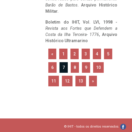
Barão de Bastos
. Arquivo Histórico
Militar.
Boletim do IHIT, Vol. LVI, 1998 -
Revista aos Fortes que Defendem a
Costa da Ilha Terceira- 1776
, Arquivo
Histórico Ultramarino
«
1
2
3
4
5
6
7
8
9
10
11
12
13
»
© IHIT - todos os direitos reservados.