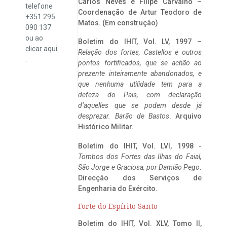
Carlos Neves e Filipe Carvalho –
telefone
Coordenação de Artur Teodoro de
+351 295
Matos. (Em construção)
090 137
ou ao
Boletim do IHIT, Vol. LV, 1997 –
clicar
aqui
Relação dos fortes, Castellos e outros
.
pontos fortificados, que se achão ao
prezente inteiramente abandonados, e
que nenhuma utilidade tem para a
defeza do Pais, com declaração
d’aquelles que se podem desde já
desprezar. Barão de Bastos
. Arquivo
Histórico Militar.
Boletim do IHIT, Vol. LVI, 1998 -
Tombos dos Fortes das Ilhas do Faial,
São Jorge e Graciosa,
por Damião Pego
.
Direcção dos Serviços de
Engenharia do Exército.
Forte do Espírito Santo
Boletim do IHIT, Vol. XLV, Tomo II,