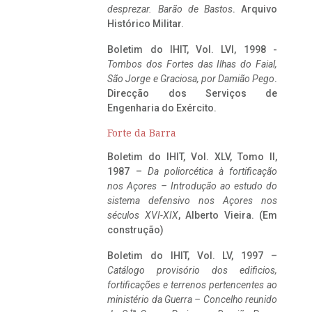
desprezar. Barão de Bastos
. Arquivo
Histórico Militar.
Boletim do IHIT, Vol. LVI, 1998 -
Tombos dos Fortes das Ilhas do Faial,
São Jorge e Graciosa,
por Damião Pego
.
Direcção dos Serviços de
Engenharia do Exército.
Forte da Barra
Boletim do IHIT, Vol. XLV, Tomo II,
1987 –
Da poliorcética à fortificação
nos Açores – Introdução ao estudo do
sistema defensivo nos Açores nos
séculos XVI-XIX
, Alberto Vieira. (Em
construção)
Boletim do IHIT, Vol. LV, 1997 –
Catálogo provisório dos edificios,
fortificações e terrenos pertencentes ao
ministério da Guerra – Concelho reunido
ta