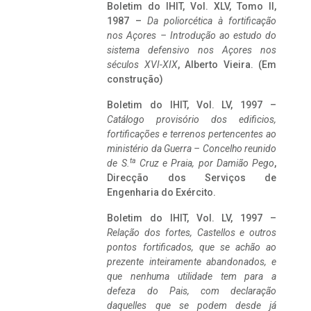
Boletim do IHIT, Vol. XLV, Tomo II,
1987 –
Da poliorcética à fortificação
nos Açores – Introdução ao estudo do
sistema defensivo nos Açores nos
séculos XVI-XIX
, Alberto Vieira. (Em
construção)
Boletim do IHIT, Vol. LV, 1997 –
Catálogo provisório dos edificios,
fortificações e terrenos pertencentes ao
ministério da Guerra – Concelho reunido
ta
de S.
Cruz e Praia, por Damião Pego
,
Direcção dos Serviços de
Engenharia do Exército.
Boletim do IHIT, Vol. LV, 1997 –
Relação dos fortes, Castellos e outros
pontos fortificados, que se achão ao
prezente inteiramente abandonados, e
que nenhuma utilidade tem para a
defeza do Pais, com declaração
daquelles que se podem desde já