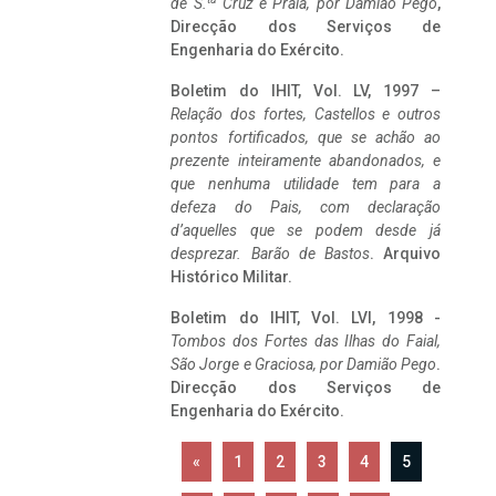
de S.
Cruz e Praia, por Damião Pego
,
Direcção dos Serviços de
Engenharia do Exército.
Boletim do IHIT, Vol. LV, 1997 –
Relação dos fortes, Castellos e outros
pontos fortificados, que se achão ao
prezente inteiramente abandonados, e
que nenhuma utilidade tem para a
defeza do Pais, com declaração
d’aquelles que se podem desde já
desprezar. Barão de Bastos
. Arquivo
Histórico Militar.
Boletim do IHIT, Vol. LVI, 1998 -
Tombos dos Fortes das Ilhas do Faial,
São Jorge e Graciosa,
por Damião Pego
.
Direcção dos Serviços de
Engenharia do Exército.
«
1
2
3
4
5