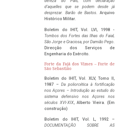
defeza do Pais, com declaração
d’aquelles que se podem desde já
desprezar. Barão de Bastos
. Arquivo
Histórico Militar.
Boletim do IHIT, Vol. LVI, 1998 -
Tombos dos Fortes das Ilhas do Faial,
São Jorge e Graciosa,
por Damião Pego
.
Direcção dos Serviços de
Engenharia do Exército.
Forte da Fajã dos Vimes – Forte de
São Sebastião
Boletim do IHIT, Vol. XLV, Tomo II,
1987 –
Da poliorcética à fortificação
nos Açores – Introdução ao estudo do
sistema defensivo nos Açores nos
séculos XVI-XIX
, Alberto Vieira. (Em
construção)
Boletim do IHIT, Vol. L, 1992 –
DOCUMENTAÇÃO SOBRE AS