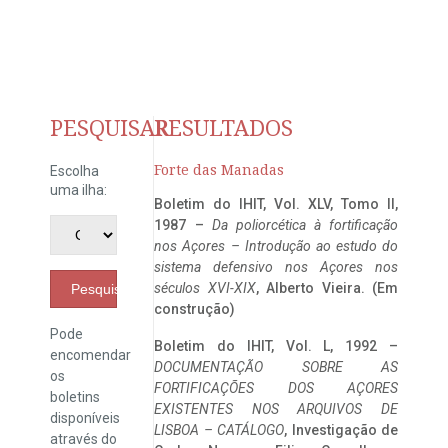
PESQUISAR
RESULTADOS
Forte das Manadas
Escolha
uma ilha:
Boletim do IHIT, Vol. XLV, Tomo II,
1987 –
Da poliorcética à fortificação
nos Açores – Introdução ao estudo do
sistema defensivo nos Açores nos
séculos XVI-XIX
, Alberto Vieira. (Em
Pesquisar
construção)
Pode
Boletim do IHIT, Vol. L, 1992 –
encomendar
DOCUMENTAÇÃO SOBRE AS
os
FORTIFICAÇÕES DOS AÇORES
boletins
EXISTENTES NOS ARQUIVOS DE
disponíveis
LISBOA – CATÁLOGO
, Investigação de
através do