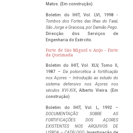
Matos. (Em construção)
Boletim do IHIT, Vol. LVI, 1998 -
Tombos dos Fortes das Ilhas do Faial,
São Jorge e Graciosa,
por Damião Pego
.
Direcção dos Serviços de
Engenharia do Exército.
Forte de São Miguel o Anjo – Forte
da Queimada
Boletim do IHIT, Vol. XLV, Tomo II,
1987 –
Da poliorcética à fortificação
nos Açores – Introdução ao estudo do
sistema defensivo nos Açores nos
séculos XVI-XIX
, Alberto Vieira. (Em
construção)
Boletim do IHIT, Vol. L, 1992 –
DOCUMENTAÇÃO SOBRE AS
FORTIFICAÇÕES DOS AÇORES
EXISTENTES NOS ARQUIVOS DE
LISBOA – CATÁLOGO
, Investigação de