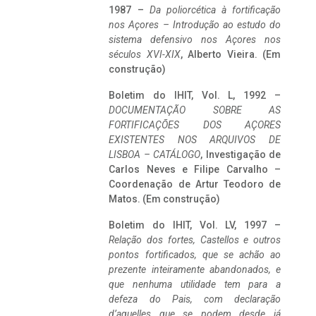
1987 –
Da poliorcética à fortificação
nos Açores – Introdução ao estudo do
sistema defensivo nos Açores nos
séculos XVI-XIX
, Alberto Vieira. (Em
construção)
Boletim do IHIT, Vol. L, 1992 –
DOCUMENTAÇÃO SOBRE AS
FORTIFICAÇÕES DOS AÇORES
EXISTENTES NOS ARQUIVOS DE
LISBOA – CATÁLOGO
, Investigação de
Carlos Neves e Filipe Carvalho –
Coordenação de Artur Teodoro de
Matos. (Em construção)
Boletim do IHIT, Vol. LV, 1997 –
Relação dos fortes, Castellos e outros
pontos fortificados, que se achão ao
prezente inteiramente abandonados, e
que nenhuma utilidade tem para a
defeza do Pais, com declaração
d’aquelles que se podem desde já