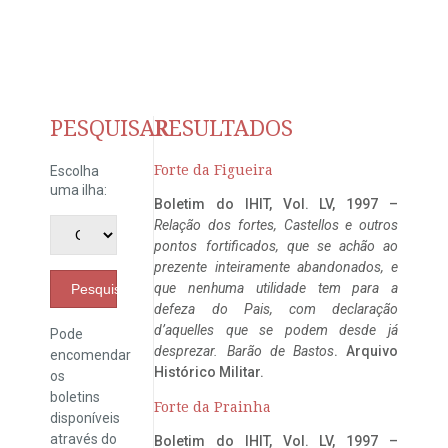
PESQUISAR
RESULTADOS
Forte da Figueira
Escolha
uma ilha:
Boletim do IHIT, Vol. LV, 1997 –
Relação dos fortes, Castellos e outros
pontos fortificados, que se achão ao
prezente inteiramente abandonados, e
que nenhuma utilidade tem para a
Pesquisar
defeza do Pais, com declaração
d’aquelles que se podem desde já
Pode
desprezar. Barão de Bastos
. Arquivo
encomendar
Histórico Militar.
os
boletins
Forte da Prainha
disponíveis
através do
Boletim do IHIT, Vol. LV, 1997 –