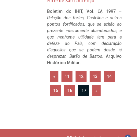
Forte de São Lourenço
Boletim do IHIT, Vol. LV, 1997 –
Relação dos fortes, Castellos e outros
pontos fortificados, que se achão ao
prezente inteiramente abandonados, e
que nenhuma utilidade tem para a
defeza do Pais, com declaração
d’aquelles que se podem desde já
desprezar. Barão de Bastos
. Arquivo
Histórico Militar.
«
11
12
13
14
15
16
17
»