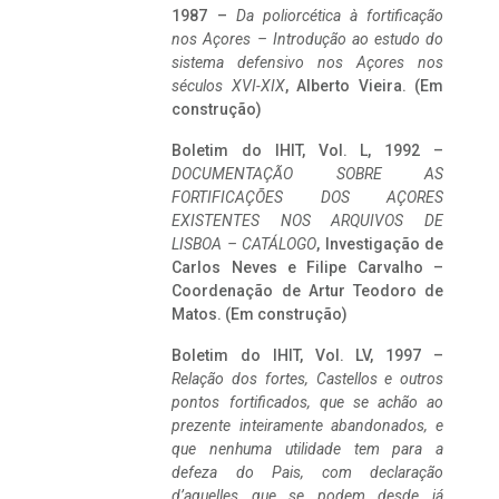
1987 –
Da poliorcética à fortificação
nos Açores – Introdução ao estudo do
sistema defensivo nos Açores nos
séculos XVI-XIX
, Alberto Vieira. (Em
construção)
Boletim do IHIT, Vol. L, 1992 –
DOCUMENTAÇÃO SOBRE AS
FORTIFICAÇÕES DOS AÇORES
EXISTENTES NOS ARQUIVOS DE
LISBOA – CATÁLOGO
, Investigação de
Carlos Neves e Filipe Carvalho –
Coordenação de Artur Teodoro de
Matos. (Em construção)
Boletim do IHIT, Vol. LV, 1997 –
Relação dos fortes, Castellos e outros
pontos fortificados, que se achão ao
prezente inteiramente abandonados, e
que nenhuma utilidade tem para a
defeza do Pais, com declaração
d’aquelles que se podem desde já