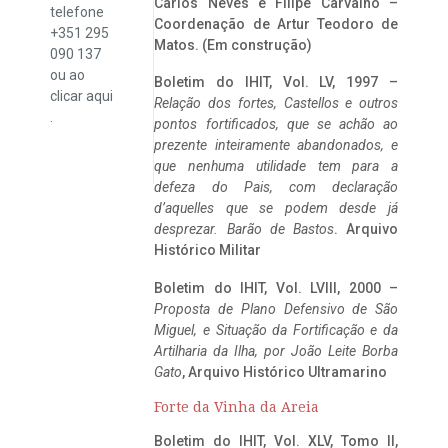
Carlos Neves e Filipe Carvalho –
telefone
Coordenação de Artur Teodoro de
+351 295
Matos. (Em construção)
090 137
ou ao
Boletim do IHIT, Vol. LV, 1997 –
clicar
aqui
Relação dos fortes, Castellos e outros
.
pontos fortificados, que se achão ao
prezente inteiramente abandonados, e
que nenhuma utilidade tem para a
defeza do Pais, com declaração
d’aquelles que se podem desde já
desprezar. Barão de Bastos
. Arquivo
Histórico Militar
Boletim do IHIT, Vol. LVIII, 2000 –
Proposta de Plano Defensivo de São
Miguel, e Situação da Fortificação e da
Artilharia da Ilha, por João Leite Borba
Gato
, Arquivo Histórico Ultramarino
Forte da Vinha da Areia
Boletim do IHIT, Vol. XLV, Tomo II,