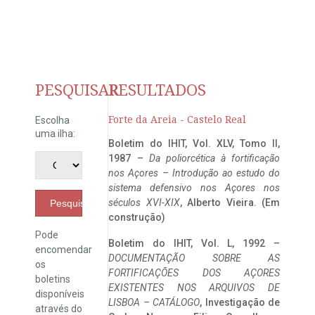
PESQUISAR
RESULTADOS
Forte da Areia - Castelo Real
Escolha
uma ilha:
Boletim do IHIT, Vol. XLV, Tomo II,
1987 –
Da poliorcética à fortificação
nos Açores – Introdução ao estudo do
sistema defensivo nos Açores nos
séculos XVI-XIX
, Alberto Vieira. (Em
Pesquisar
construção)
Pode
Boletim do IHIT, Vol. L, 1992 –
encomendar
DOCUMENTAÇÃO SOBRE AS
os
FORTIFICAÇÕES DOS AÇORES
boletins
EXISTENTES NOS ARQUIVOS DE
disponíveis
LISBOA – CATÁLOGO
, Investigação de
através do