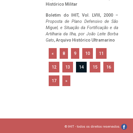
Histórico Militar
Boletim do IHIT, Vol. LVIII, 2000 –
Proposta de Plano Defensivo de São
Miguel, e Situação da Fortificação e da
Artilharia da Ilha, por João Leite Borba
Gato
, Arquivo Histórico Ultramarino
«
8
9
10
11
12
13
14
15
16
17
»
© IHIT - todos os direitos reservados.