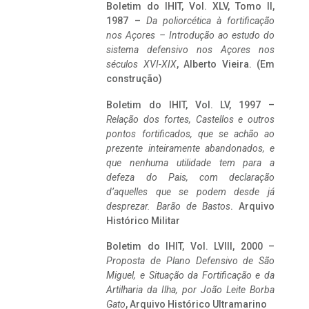
Boletim do IHIT, Vol. XLV, Tomo II,
1987 –
Da poliorcética à fortificação
nos Açores – Introdução ao estudo do
sistema defensivo nos Açores nos
séculos XVI-XIX
, Alberto Vieira. (Em
construção)
Boletim do IHIT, Vol. LV, 1997 –
Relação dos fortes, Castellos e outros
pontos fortificados, que se achão ao
prezente inteiramente abandonados, e
que nenhuma utilidade tem para a
defeza do Pais, com declaração
d’aquelles que se podem desde já
desprezar. Barão de Bastos
. Arquivo
Histórico Militar
Boletim do IHIT, Vol. LVIII, 2000 –
Proposta de Plano Defensivo de São
Miguel, e Situação da Fortificação e da
Artilharia da Ilha, por João Leite Borba
Gato
, Arquivo Histórico Ultramarino