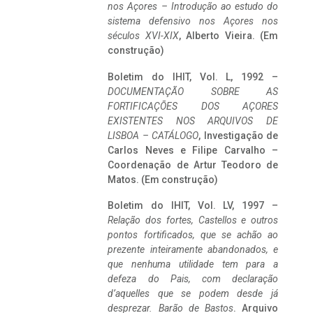
nos Açores – Introdução ao estudo do
sistema defensivo nos Açores nos
séculos XVI-XIX
, Alberto Vieira. (Em
construção)
Boletim do IHIT, Vol. L, 1992 –
DOCUMENTAÇÃO SOBRE AS
FORTIFICAÇÕES DOS AÇORES
EXISTENTES NOS ARQUIVOS DE
LISBOA – CATÁLOGO
, Investigação de
Carlos Neves e Filipe Carvalho –
Coordenação de Artur Teodoro de
Matos. (Em construção)
Boletim do IHIT, Vol. LV, 1997 –
Relação dos fortes, Castellos e outros
pontos fortificados, que se achão ao
prezente inteiramente abandonados, e
que nenhuma utilidade tem para a
defeza do Pais, com declaração
d’aquelles que se podem desde já
desprezar. Barão de Bastos
. Arquivo