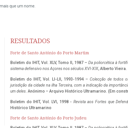
do mais que um nome.
RESULTADOS
Forte de Santo António do Porto Martim
Boletim do IHIT, Vol. XLV, Tomo II, 1987 –
Da poliorcética à fort
sistema defensivo nos Açores nos séculos XVI-XIX
, Alberto Vieira
Boletim do IHIT, Vol. LI-LII, 1993-1994 –
Colecção de todos os
jurisdição da cidade na ilha Terceira, com a indicação da importâ
um deles
. Anónimo – Arquivo Histórico Ultramarino. (Em const
Boletim do IHIT, Vol. LVI, 1998 -
Revista aos Fortes que Defend
Histórico Ultramarino
Forte de Santo António do Porto Judeu
Boletim do IHIT, Vol. XLV, Tomo II, 1987 –
Da poliorcética à fort