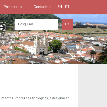
Protocolos
Contactos
EN
PT
OK
umentos. Por razões tipológicas, a designação