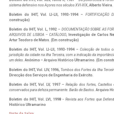
sistema defensivo nos Açores nos séculos XVI-XIX
, Alberto Vieira
Boletim do IHIT, Vol. LI-LII, 1993-1994 –
FORTIFICAÇÃO D
construção)
Boletim do IHIT, Vol. L, 1992 –
DOCUMENTAÇÃO SOBRE AS FORT
ARQUIVOS DE LISBOA – CATÁLOGO
, Investigação de Carlos N
Artur Teodoro de Matos. (Em construção)
Boletim do IHIT, Vol. LI-LII, 1993-1994 –
Colecção de todos os
jurisdição da cidade na ilha Terceira, com a indicação da importâ
um deles
. Anónimo – Arquivo Histórico Ultramarino. (Em const
Boletim do IHIT, Vol. LIV, 1996,
Tombos dos Fortes da Ilha Terceir
Direcção dos Serviços de Engenharia do Exército.
Boletim do IHIT, Vol. LV, 1997 –
Relação dos fortes, Castellos
conservados para defeza permanente. Barão de Bastos
. Arquivo Hi
Boletim do IHIT, Vol. LVI, 1998 -
Revista aos Fortes que Defend
Histórico Ultramarino
Forte da Salga