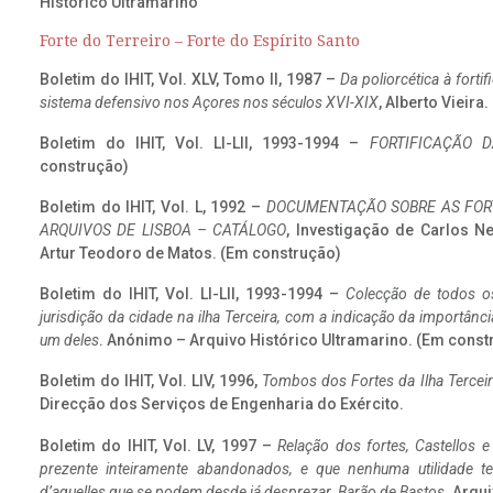
Histórico Ultramarino
Forte do Terreiro – Forte do Espírito Santo
Boletim do IHIT, Vol. XLV, Tomo II, 1987 –
Da poliorcética à fort
sistema defensivo nos Açores nos séculos XVI-XIX
, Alberto Vieira
Boletim do IHIT, Vol. LI-LII, 1993-1994 –
FORTIFICAÇÃO D
construção)
Boletim do IHIT, Vol. L, 1992 –
DOCUMENTAÇÃO SOBRE AS FORT
ARQUIVOS DE LISBOA – CATÁLOGO
, Investigação de Carlos N
Artur Teodoro de Matos. (Em construção)
Boletim do IHIT, Vol. LI-LII, 1993-1994 –
Colecção de todos os
jurisdição da cidade na ilha Terceira, com a indicação da importâ
um deles
. Anónimo – Arquivo Histórico Ultramarino. (Em const
Boletim do IHIT, Vol. LIV, 1996,
Tombos dos Fortes da Ilha Terceir
Direcção dos Serviços de Engenharia do Exército.
Boletim do IHIT, Vol. LV, 1997 –
Relação dos fortes, Castellos e
prezente inteiramente abandonados, e que nenhuma utilidade 
d’aquelles que se podem desde já desprezar. Barão de Bastos
. Arqui