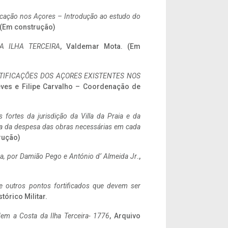
ificação nos Açores – Introdução ao estudo do
. (Em construção)
A ILHA TERCEIRA
, Valdemar Mota. (Em
IFICAÇÕES DOS AÇORES EXISTENTES NOS
eves e Filipe Carvalho – Coordenação de
 fortes da jurisdição da Villa da Praia e da
ncia da despesa das obras necessárias em cada
rução)
a,
por Damião Pego e António d’ Almeida Jr
.,
 e outros pontos fortificados que devem ser
stórico Militar.
em a Costa da Ilha Terceira- 1776
, Arquivo