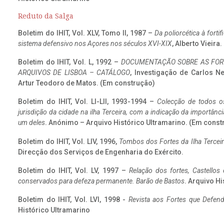
Reduto da Salga
Boletim do IHIT, Vol. XLV, Tomo II, 1987 –
Da poliorcética à fort
sistema defensivo nos Açores nos séculos XVI-XIX
, Alberto Vieira
Boletim do IHIT, Vol. L, 1992 –
DOCUMENTAÇÃO SOBRE AS FORT
ARQUIVOS DE LISBOA – CATÁLOGO
, Investigação de Carlos N
Artur Teodoro de Matos. (Em construção)
Boletim do IHIT, Vol. LI-LII, 1993-1994 –
Colecção de todos os
jurisdição da cidade na ilha Terceira, com a indicação da importâ
um deles
. Anónimo – Arquivo Histórico Ultramarino. (Em const
Boletim do IHIT, Vol. LIV, 1996,
Tombos dos Fortes da Ilha Terceir
Direcção dos Serviços de Engenharia do Exército.
Boletim do IHIT, Vol. LV, 1997 –
Relação dos fortes, Castellos
conservados para defeza permanente. Barão de Bastos
. Arquivo Hi
Boletim do IHIT, Vol. LVI, 1998 -
Revista aos Fortes que Defend
Histórico Ultramarino