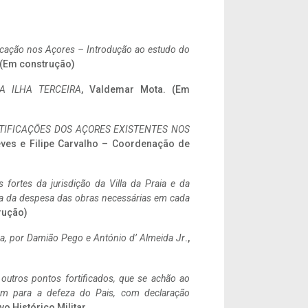
ificação nos Açores – Introdução ao estudo do
. (Em construção)
A ILHA TERCEIRA
, Valdemar Mota. (Em
IFICAÇÕES DOS AÇORES EXISTENTES NOS
eves e Filipe Carvalho – Coordenação de
 fortes da jurisdição da Villa da Praia e da
ncia da despesa das obras necessárias em cada
rução)
a,
por Damião Pego e António d’ Almeida Jr
.,
 outros pontos fortificados, que se achão ao
tem para a defeza do Pais, com declaração
vo Histórico Militar.