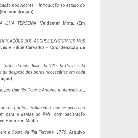
ificação nos Açores – Introdução ao estudo do
. (Em construção)
A ILHA TERCEIRA
, Valdemar Mota. (Em
IFICAÇÕES DOS AÇORES EXISTENTES NOS
eves e Filipe Carvalho – Coordenação de
 fortes da jurisdição da Villa da Praia e da
ncia da despesa das obras necessárias em cada
rução)
a,
por Damião Pego e António d’ Almeida Jr
.,
 outros pontos fortificados, que se achão ao
tem para a defeza do Pais, com declaração
vo Histórico Militar.
em a Costa da Ilha Terceira- 1776
, Arquivo