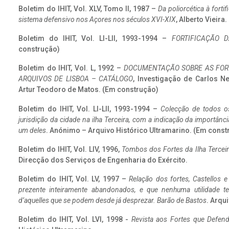
Boletim do IHIT, Vol. XLV, Tomo II, 1987 –
Da poliorcética à fort
sistema defensivo nos Açores nos séculos XVI-XIX
, Alberto Vieira
Boletim do IHIT, Vol. LI-LII, 1993-1994 –
FORTIFICAÇÃO D
construção)
Boletim do IHIT, Vol. L, 1992 –
DOCUMENTAÇÃO SOBRE AS FORT
ARQUIVOS DE LISBOA – CATÁLOGO
, Investigação de Carlos N
Artur Teodoro de Matos. (Em construção)
Boletim do IHIT, Vol. LI-LII, 1993-1994 –
Colecção de todos os
jurisdição da cidade na ilha Terceira, com a indicação da importâ
um deles
. Anónimo – Arquivo Histórico Ultramarino. (Em const
Boletim do IHIT, Vol. LIV, 1996,
Tombos dos Fortes da Ilha Terceir
Direcção dos Serviços de Engenharia do Exército.
Boletim do IHIT, Vol. LV, 1997 –
Relação dos fortes, Castellos e
prezente inteiramente abandonados, e que nenhuma utilidade 
d’aquelles que se podem desde já desprezar. Barão de Bastos
. Arqui
Boletim do IHIT, Vol. LVI, 1998 -
Revista aos Fortes que Defend