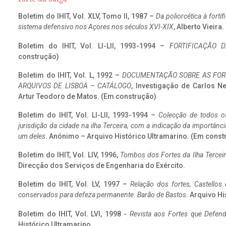
Boletim do IHIT, Vol. XLV, Tomo II, 1987 –
Da poliorcética à fort
sistema defensivo nos Açores nos séculos XVI-XIX
, Alberto Vieira
Boletim do IHIT, Vol. LI-LII, 1993-1994 –
FORTIFICAÇÃO D
construção)
Boletim do IHIT, Vol. L, 1992 –
DOCUMENTAÇÃO SOBRE AS FORT
ARQUIVOS DE LISBOA – CATÁLOGO
, Investigação de Carlos N
Artur Teodoro de Matos. (Em construção)
Boletim do IHIT, Vol. LI-LII, 1993-1994 –
Colecção de todos os
jurisdição da cidade na ilha Terceira, com a indicação da importâ
um deles
. Anónimo – Arquivo Histórico Ultramarino. (Em const
Boletim do IHIT, Vol. LIV, 1996,
Tombos dos Fortes da Ilha Terceir
Direcção dos Serviços de Engenharia do Exército.
Boletim do IHIT, Vol. LV, 1997 –
Relação dos fortes, Castellos
conservados para defeza permanente. Barão de Bastos
. Arquivo Hi
Boletim do IHIT, Vol. LVI, 1998 -
Revista aos Fortes que Defend
Histórico Ultramarino