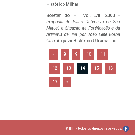
Histórico Militar
Boletim do IHIT, Vol. LVIII, 2000 –
Proposta de Plano Defensivo de São
Miguel, e Situação da Fortificação e da
Artilharia da Ilha, por João Leite Borba
Gato
, Arquivo Histórico Ultramarino
«
8
9
10
11
12
13
14
15
16
17
»
© IHIT - todos os direitos reservados.