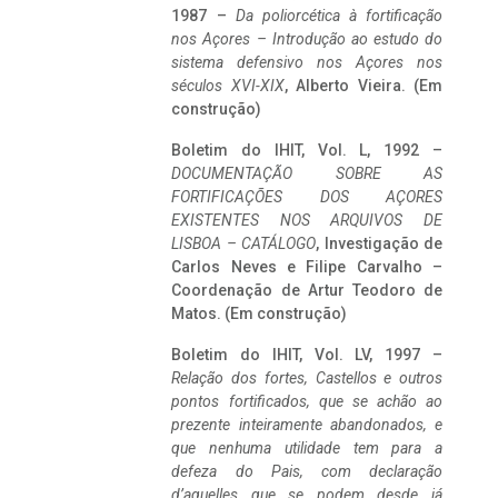
1987 –
Da poliorcética à fortificação
nos Açores – Introdução ao estudo do
sistema defensivo nos Açores nos
séculos XVI-XIX
, Alberto Vieira. (Em
construção)
Boletim do IHIT, Vol. L, 1992 –
DOCUMENTAÇÃO SOBRE AS
FORTIFICAÇÕES DOS AÇORES
EXISTENTES NOS ARQUIVOS DE
LISBOA – CATÁLOGO
, Investigação de
Carlos Neves e Filipe Carvalho –
Coordenação de Artur Teodoro de
Matos. (Em construção)
Boletim do IHIT, Vol. LV, 1997 –
Relação dos fortes, Castellos e outros
pontos fortificados, que se achão ao
prezente inteiramente abandonados, e
que nenhuma utilidade tem para a
defeza do Pais, com declaração
d’aquelles que se podem desde já