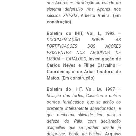
nos Açores – Introdução ao estudo do
sistema defensivo nos Açores nos
séculos XVI-XIX
, Alberto Vieira. (Em
construção)
Boletim do IHIT, Vol. L, 1992 –
DOCUMENTAÇÃO SOBRE AS
FORTIFICAÇÕES DOS AÇORES
EXISTENTES NOS ARQUIVOS DE
LISBOA – CATÁLOGO
, Investigação de
Carlos Neves e Filipe Carvalho –
Coordenação de Artur Teodoro de
Matos. (Em construção)
Boletim do IHIT, Vol. LV, 1997 –
Relação dos fortes, Castellos e outros
pontos fortificados, que se achão ao
prezente inteiramente abandonados, e
que nenhuma utilidade tem para a
defeza do Pais, com declaração
d’aquelles que se podem desde já
desprezar. Barão de Bastos
. Arquivo