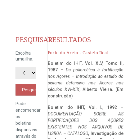
PESQUISAR
RESULTADOS
Forte da Areia - Castelo Real
Escolha
uma ilha:
Boletim do IHIT, Vol. XLV, Tomo II,
1987 –
Da poliorcética à fortificação
nos Açores – Introdução ao estudo do
sistema defensivo nos Açores nos
séculos XVI-XIX
, Alberto Vieira. (Em
Pesquisar
construção)
Pode
Boletim do IHIT, Vol. L, 1992 –
encomendar
DOCUMENTAÇÃO SOBRE AS
os
FORTIFICAÇÕES DOS AÇORES
boletins
EXISTENTES NOS ARQUIVOS DE
disponíveis
LISBOA – CATÁLOGO
, Investigação de
através do