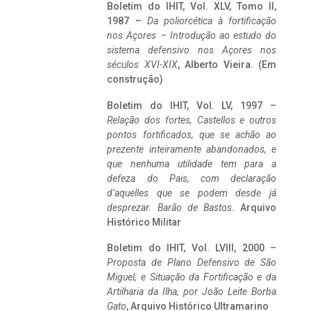
Boletim do IHIT, Vol. XLV, Tomo II,
1987 –
Da poliorcética à fortificação
nos Açores – Introdução ao estudo do
sistema defensivo nos Açores nos
séculos XVI-XIX
, Alberto Vieira. (Em
construção)
Boletim do IHIT, Vol. LV, 1997 –
Relação dos fortes, Castellos e outros
pontos fortificados, que se achão ao
prezente inteiramente abandonados, e
que nenhuma utilidade tem para a
defeza do Pais, com declaração
d’aquelles que se podem desde já
desprezar. Barão de Bastos
. Arquivo
Histórico Militar
Boletim do IHIT, Vol. LVIII, 2000 –
Proposta de Plano Defensivo de São
Miguel, e Situação da Fortificação e da
Artilharia da Ilha, por João Leite Borba
Gato
, Arquivo Histórico Ultramarino