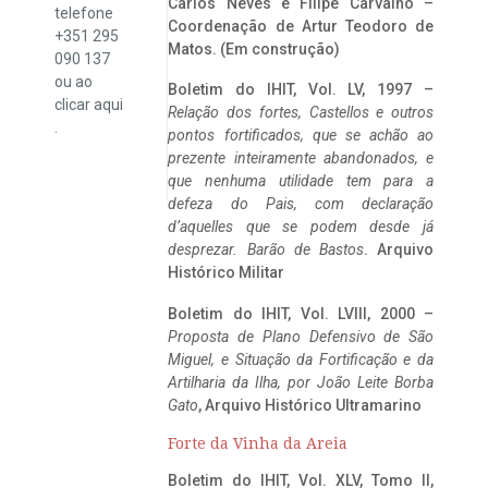
Carlos Neves e Filipe Carvalho –
telefone
Coordenação de Artur Teodoro de
+351 295
Matos. (Em construção)
090 137
ou ao
Boletim do IHIT, Vol. LV, 1997 –
clicar
aqui
Relação dos fortes, Castellos e outros
.
pontos fortificados, que se achão ao
prezente inteiramente abandonados, e
que nenhuma utilidade tem para a
defeza do Pais, com declaração
d’aquelles que se podem desde já
desprezar. Barão de Bastos
. Arquivo
Histórico Militar
Boletim do IHIT, Vol. LVIII, 2000 –
Proposta de Plano Defensivo de São
Miguel, e Situação da Fortificação e da
Artilharia da Ilha, por João Leite Borba
Gato
, Arquivo Histórico Ultramarino
Forte da Vinha da Areia
Boletim do IHIT, Vol. XLV, Tomo II,