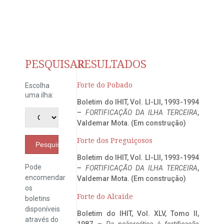
PESQUISAR
RESULTADOS
Forte do Pobado
Escolha
uma ilha:
Boletim do IHIT, Vol. LI-LII, 1993-1994
–
FORTIFICAÇÃO DA ILHA TERCEIRA
,
Valdemar Mota. (Em construção)
Forte dos Preguiçosos
Pesquisar
Boletim do IHIT, Vol. LI-LII, 1993-1994
Pode
–
FORTIFICAÇÃO DA ILHA TERCEIRA
,
encomendar
Valdemar Mota. (Em construção)
os
Forte do Alcaide
boletins
disponíveis
Boletim do IHIT, Vol. XLV, Tomo II,
através do
1987 –
Da poliorcética à fortificação