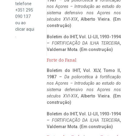
telefone
nos Açores – Introdução ao estudo do
+351 295
sistema defensivo nos Açores nos
090 137
séculos XVI-XIX
, Alberto Vieira. (Em
ou ao
construção)
clicar
aqui
.
Boletim do IHIT, Vol. LI-LII, 1993-1994
–
FORTIFICAÇÃO DA ILHA TERCEIRA
,
Valdemar Mota. (Em construção)
Forte do Fanal
Boletim do IHIT, Vol. XLV, Tomo II,
1987 –
Da poliorcética à fortificação
nos Açores – Introdução ao estudo do
sistema defensivo nos Açores nos
séculos XVI-XIX
, Alberto Vieira. (Em
construção)
Boletim do IHIT, Vol. LI-LII, 1993-1994
–
FORTIFICAÇÃO DA ILHA TERCEIRA
,
Valdemar Mota. (Em construção)