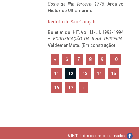
Costa da Ilha Terceira- 1776
, Arquivo
Histórico Ultramarino
Reduto de São Gonçalo
Boletim do IHIT, Vol. LI-LII, 1993-1994
–
FORTIFICAÇÃO DA ILHA TERCEIRA
,
Valdemar Mota. (Em construção)
«
6
7
8
9
10
11
12
13
14
15
16
17
»
© IHIT - todos os direitos reservados.