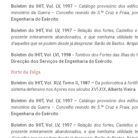
Boletim do IHIT, Vol. LV, 1997 –
Catálogo provisório dos edific
ta
ministério da Guerra – Concelho reunido de S.
Cruz e Praia, po
Engenharia do Exército.
Boletim do IHIT, Vol. LV, 1997 –
Relação dos fortes, Castellos e
prezente inteiramente abandonados, e que nenhuma utilidade 
d’aquelles que se podem desde já desprezar. Barão de Bastos
. Arqui
Boletim do IHIT, Vol. LVI, 1998 -
Tombos dos Fortes das Ilhas do F
Direcção dos Serviços de Engenharia do Exército.
Forte da Folga
Boletim do IHIT, Vol. XLV, Tomo II, 1987 –
Da poliorcética à fort
sistema defensivo nos Açores nos séculos XVI-XIX
, Alberto Vieira
Boletim do IHIT, Vol. LV, 1997 –
Catálogo provisório dos edific
ta
ministério da Guerra – Concelho reunido de S.
Cruz e Praia, po
Engenharia do Exército.
Boletim do IHIT, Vol. LV, 1997 –
Relação dos fortes, Castellos e
prezente inteiramente abandonados, e que nenhuma utilidade 