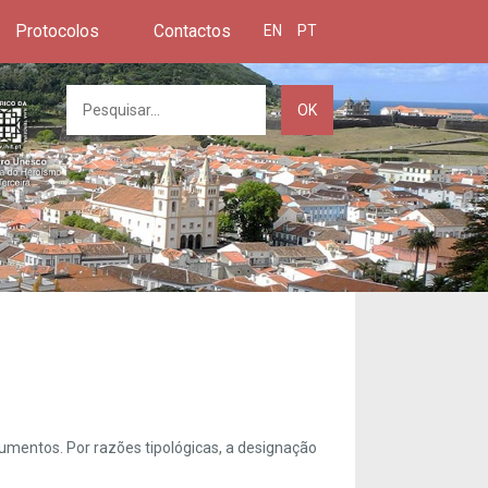
Protocolos
Contactos
EN
PT
OK
umentos. Por razões tipológicas, a designação