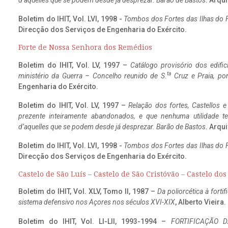
d’aquelles que se podem desde já desprezar. Barão de Bastos
. Arqui
Boletim do IHIT, Vol. LVI, 1998 -
Tombos dos Fortes das Ilhas do F
Direcção dos Serviços de Engenharia do Exército.
Forte de Nossa Senhora dos Remédios
Boletim do IHIT, Vol. LV, 1997 –
Catálogo provisório dos edific
ta
ministério da Guerra – Concelho reunido de S.
Cruz e Praia, po
Engenharia do Exército.
Boletim do IHIT, Vol. LV, 1997 –
Relação dos fortes, Castellos e
prezente inteiramente abandonados, e que nenhuma utilidade 
d’aquelles que se podem desde já desprezar. Barão de Bastos
. Arqui
Boletim do IHIT, Vol. LVI, 1998 -
Tombos dos Fortes das Ilhas do F
Direcção dos Serviços de Engenharia do Exército.
Castelo de São Luís – Castelo de São Cristóvão – Castelo do
Boletim do IHIT, Vol. XLV, Tomo II, 1987 –
Da poliorcética à fort
sistema defensivo nos Açores nos séculos XVI-XIX
, Alberto Vieira
Boletim do IHIT, Vol. LI-LII, 1993-1994 –
FORTIFICAÇÃO D