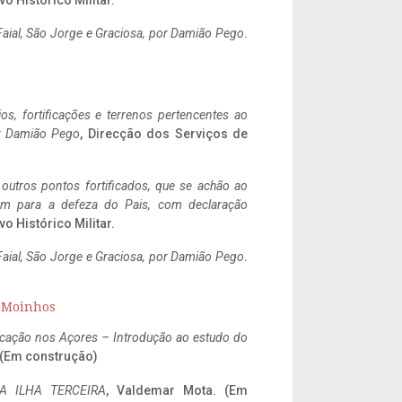
vo Histórico Militar.
aial, São Jorge e Graciosa,
por Damião Pego
.
ios, fortificações e terrenos pertencentes ao
r Damião Pego
, Direcção dos Serviços de
 outros pontos fortificados, que se achão ao
tem para a defeza do Pais, com declaração
vo Histórico Militar.
aial, São Jorge e Graciosa,
por Damião Pego
.
s Moinhos
ificação nos Açores – Introdução ao estudo do
. (Em construção)
A ILHA TERCEIRA
, Valdemar Mota. (Em