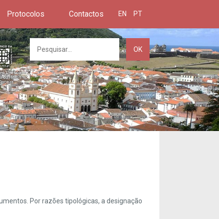
Protocolos
Contactos
EN
PT
OK
umentos. Por razões tipológicas, a designação