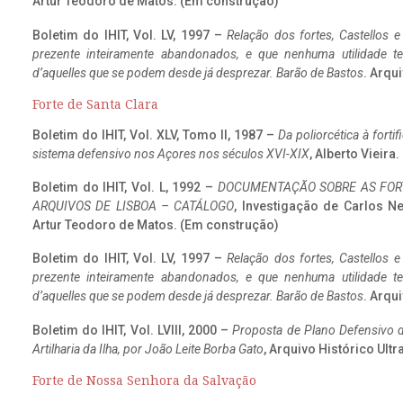
Artur Teodoro de Matos. (Em construção)
Boletim do IHIT, Vol. LV, 1997 –
Relação dos fortes, Castellos e
prezente inteiramente abandonados, e que nenhuma utilidade 
d’aquelles que se podem desde já desprezar. Barão de Bastos
. Arqui
Forte de Santa Clara
Boletim do IHIT, Vol. XLV, Tomo II, 1987 –
Da poliorcética à fort
sistema defensivo nos Açores nos séculos XVI-XIX
, Alberto Vieir
Boletim do IHIT, Vol. L, 1992 –
DOCUMENTAÇÃO SOBRE AS FORT
ARQUIVOS DE LISBOA – CATÁLOGO
, Investigação de Carlos N
Artur Teodoro de Matos. (Em construção)
Boletim do IHIT, Vol. LV, 1997 –
Relação dos fortes, Castellos e
prezente inteiramente abandonados, e que nenhuma utilidade 
d’aquelles que se podem desde já desprezar. Barão de Bastos
. Arqui
Boletim do IHIT, Vol. LVIII, 2000 –
Proposta de Plano Defensivo de
Artilharia da Ilha, por João Leite Borba Gato
, Arquivo Histórico Ult
Forte de Nossa Senhora da Salvação