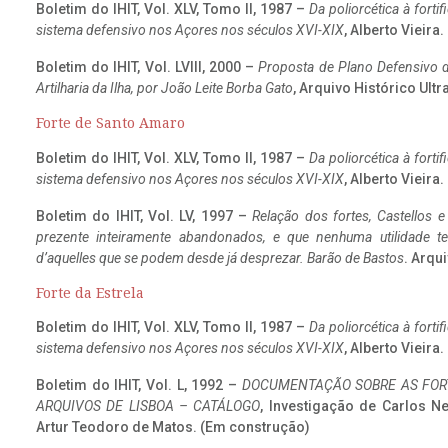
Boletim do IHIT, Vol. XLV, Tomo II, 1987 –
Da poliorcética à fort
sistema defensivo nos Açores nos séculos XVI-XIX
, Alberto Vieira
Boletim do IHIT, Vol. LVIII, 2000 –
Proposta de Plano Defensivo de
Artilharia da Ilha, por João Leite Borba Gato
, Arquivo Histórico Ult
Forte de Santo Amaro
Boletim do IHIT, Vol. XLV, Tomo II, 1987 –
Da poliorcética à fort
sistema defensivo nos Açores nos séculos XVI-XIX
, Alberto Vieira
Boletim do IHIT, Vol. LV, 1997 –
Relação dos fortes, Castellos e
prezente inteiramente abandonados, e que nenhuma utilidade 
d’aquelles que se podem desde já desprezar. Barão de Bastos
. Arqui
Forte da Estrela
Boletim do IHIT, Vol. XLV, Tomo II, 1987 –
Da poliorcética à fort
sistema defensivo nos Açores nos séculos XVI-XIX
, Alberto Vieira
Boletim do IHIT, Vol. L, 1992 –
DOCUMENTAÇÃO SOBRE AS FORT
ARQUIVOS DE LISBOA – CATÁLOGO
, Investigação de Carlos N
Artur Teodoro de Matos. (Em construção)