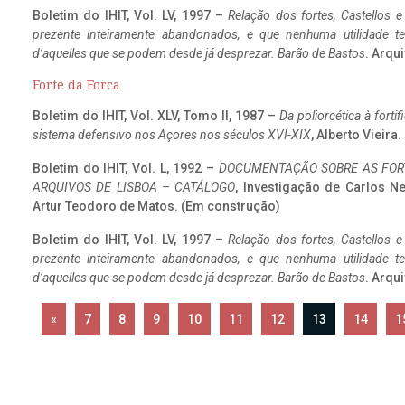
Boletim do IHIT, Vol. LV, 1997 –
Relação dos fortes, Castellos e
prezente inteiramente abandonados, e que nenhuma utilidade 
d’aquelles que se podem desde já desprezar. Barão de Bastos
. Arqui
Forte da Forca
Boletim do IHIT, Vol. XLV, Tomo II, 1987 –
Da poliorcética à fort
sistema defensivo nos Açores nos séculos XVI-XIX
, Alberto Vieira
Boletim do IHIT, Vol. L, 1992 –
DOCUMENTAÇÃO SOBRE AS FORT
ARQUIVOS DE LISBOA – CATÁLOGO
, Investigação de Carlos N
Artur Teodoro de Matos. (Em construção)
Boletim do IHIT, Vol. LV, 1997 –
Relação dos fortes, Castellos e
prezente inteiramente abandonados, e que nenhuma utilidade 
d’aquelles que se podem desde já desprezar. Barão de Bastos
. Arqui
«
7
8
9
10
11
12
13
14
1