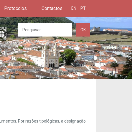
Protocolos
Contactos
EN
PT
OK
umentos. Por razões tipológicas, a designação