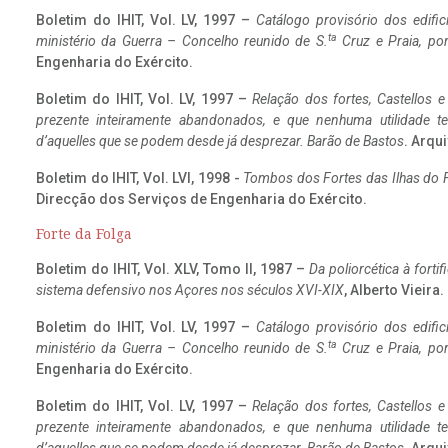
Boletim do IHIT, Vol. LV, 1997 –
Catálogo provisório dos edific
ta
ministério da Guerra – Concelho reunido de S.
Cruz e Praia, po
Engenharia do Exército.
Boletim do IHIT, Vol. LV, 1997 –
Relação dos fortes, Castellos e
prezente inteiramente abandonados, e que nenhuma utilidade 
d’aquelles que se podem desde já desprezar. Barão de Bastos
. Arqui
Boletim do IHIT, Vol. LVI, 1998 -
Tombos dos Fortes das Ilhas do F
Direcção dos Serviços de Engenharia do Exército.
Forte da Folga
Boletim do IHIT, Vol. XLV, Tomo II, 1987 –
Da poliorcética à fort
sistema defensivo nos Açores nos séculos XVI-XIX
, Alberto Vieira
Boletim do IHIT, Vol. LV, 1997 –
Catálogo provisório dos edific
ta
ministério da Guerra – Concelho reunido de S.
Cruz e Praia, po
Engenharia do Exército.
Boletim do IHIT, Vol. LV, 1997 –
Relação dos fortes, Castellos e
prezente inteiramente abandonados, e que nenhuma utilidade 