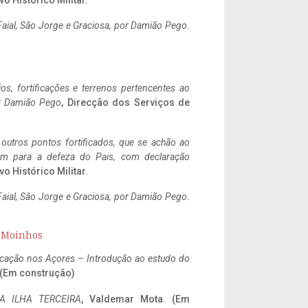
vo Histórico Militar.
aial, São Jorge e Graciosa,
por Damião Pego
.
ios, fortificações e terrenos pertencentes ao
r Damião Pego
, Direcção dos Serviços de
 outros pontos fortificados, que se achão ao
tem para a defeza do Pais, com declaração
vo Histórico Militar.
aial, São Jorge e Graciosa,
por Damião Pego
.
s Moinhos
ificação nos Açores – Introdução ao estudo do
. (Em construção)
A ILHA TERCEIRA
, Valdemar Mota. (Em