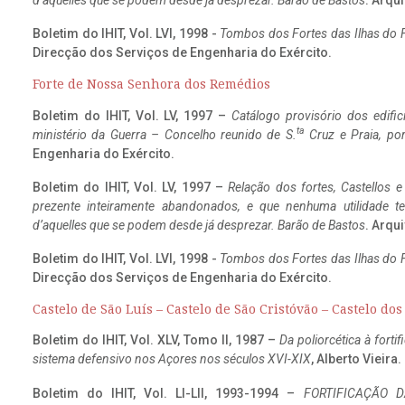
d’aquelles que se podem desde já desprezar. Barão de Bastos
. Arqui
Boletim do IHIT, Vol. LVI, 1998 -
Tombos dos Fortes das Ilhas do F
Direcção dos Serviços de Engenharia do Exército.
Forte de Nossa Senhora dos Remédios
Boletim do IHIT, Vol. LV, 1997 –
Catálogo provisório dos edific
ta
ministério da Guerra – Concelho reunido de S.
Cruz e Praia, po
Engenharia do Exército.
Boletim do IHIT, Vol. LV, 1997 –
Relação dos fortes, Castellos e
prezente inteiramente abandonados, e que nenhuma utilidade 
d’aquelles que se podem desde já desprezar. Barão de Bastos
. Arqui
Boletim do IHIT, Vol. LVI, 1998 -
Tombos dos Fortes das Ilhas do F
Direcção dos Serviços de Engenharia do Exército.
Castelo de São Luís – Castelo de São Cristóvão – Castelo do
Boletim do IHIT, Vol. XLV, Tomo II, 1987 –
Da poliorcética à fort
sistema defensivo nos Açores nos séculos XVI-XIX
, Alberto Vieira
Boletim do IHIT, Vol. LI-LII, 1993-1994 –
FORTIFICAÇÃO D