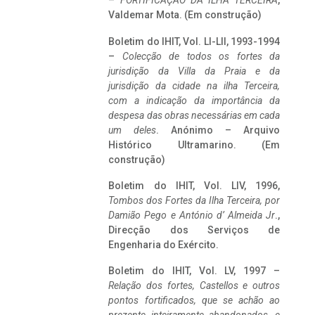
–
FORTIFICAÇÃO DA ILHA TERCEIRA
,
Valdemar Mota. (Em construção)
Boletim do IHIT, Vol. LI-LII, 1993-1994
–
Colecção de todos os fortes da
jurisdição da Villa da Praia e da
jurisdição da cidade na ilha Terceira,
com a indicação da importância da
despesa das obras necessárias em cada
um deles
. Anónimo – Arquivo
Histórico Ultramarino. (Em
construção)
Boletim do IHIT, Vol. LIV, 1996,
Tombos dos Fortes da Ilha Terceira,
por
Damião Pego e António d’ Almeida Jr
.,
Direcção dos Serviços de
Engenharia do Exército.
Boletim do IHIT, Vol. LV, 1997 –
Relação dos fortes, Castellos e outros
pontos fortificados, que se achão ao