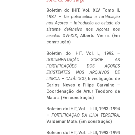
Forte de São Tiago
Boletim do IHIT, Vol. XLV, Tomo II,
1987 –
Da poliorcética à fortificação
nos Açores – Introdução ao estudo do
sistema defensivo nos Açores nos
séculos XVI-XIX
, Alberto Vieira. (Em
construção)
Boletim do IHIT, Vol. L, 1992 –
DOCUMENTAÇÃO SOBRE AS
FORTIFICAÇÕES DOS AÇORES
EXISTENTES NOS ARQUIVOS DE
LISBOA – CATÁLOGO
, Investigação de
Carlos Neves e Filipe Carvalho –
Coordenação de Artur Teodoro de
Matos. (Em construção)
Boletim do IHIT, Vol. LI-LII, 1993-1994
–
FORTIFICAÇÃO DA ILHA TERCEIRA
,
Valdemar Mota. (Em construção)
Boletim do IHIT, Vol. LI-LII, 1993-1994