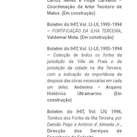
Carlos Neves e Filipe Carvalho –
Coordenação de Artur Teodoro de
Matos. (Em construção)
Boletim do IHIT, Vol. LI-LII, 1993-1994
–
FORTIFICAÇÃO DA ILHA TERCEIRA
,
Valdemar Mota. (Em construção)
Boletim do IHIT, Vol. LI-LII, 1993-1994
–
Colecção de todos os fortes da
jurisdição da Villa da Praia e da
jurisdição da cidade na ilha Terceira,
com a indicação da importância da
despesa das obras necessárias em cada
um deles
. Anónimo – Arquivo
Histórico Ultramarino. (Em
construção)
Boletim do IHIT, Vol. LIV, 1996,
Tombos dos Fortes da Ilha Terceira,
por
Damião Pego e António d’ Almeida Jr
.,
Direcção dos Serviços de