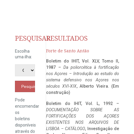
PESQUISAR
RESULTADOS
Forte de Santo Antão
Escolha
uma ilha:
Boletim do IHIT, Vol. XLV, Tomo II,
1987 –
Da poliorcética à fortificação
nos Açores – Introdução ao estudo do
sistema defensivo nos Açores nos
séculos XVI-XIX
, Alberto Vieira. (Em
Pesquisar
construção)
Pode
Boletim do IHIT, Vol. L, 1992 –
encomendar
DOCUMENTAÇÃO SOBRE AS
os
FORTIFICAÇÕES DOS AÇORES
boletins
EXISTENTES NOS ARQUIVOS DE
disponíveis
LISBOA – CATÁLOGO
, Investigação de
através do