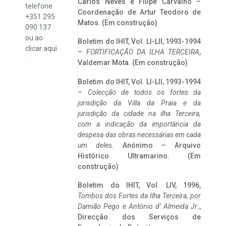
Carlos Neves e Filipe Carvalho –
telefone
Coordenação de Artur Teodoro de
+351 295
Matos. (Em construção)
090 137
ou ao
Boletim do IHIT, Vol. LI-LII, 1993-1994
clicar
aqui
–
FORTIFICAÇÃO DA ILHA TERCEIRA
,
.
Valdemar Mota. (Em construção)
Boletim do IHIT, Vol. LI-LII, 1993-1994
–
Colecção de todos os fortes da
jurisdição da Villa da Praia e da
jurisdição da cidade na ilha Terceira,
com a indicação da importância da
despesa das obras necessárias em cada
um deles
. Anónimo – Arquivo
Histórico Ultramarino. (Em
construção)
Boletim do IHIT, Vol. LIV, 1996,
Tombos dos Fortes da Ilha Terceira,
por
Damião Pego e António d’ Almeida Jr
.,
Direcção dos Serviços de