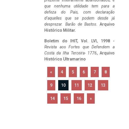
prezente inteiramente abandonados, e
que nenhuma utilidade tem para a
defeza do Pais, com declaração
d’aquelles que se podem desde já
desprezar. Barão de Bastos
. Arquivo
Histórico Militar.
Boletim do IHIT, Vol. LVI, 1998 -
Revista aos Fortes que Defendem a
Costa da Ilha Terceira- 1776
, Arquivo
Histórico Ultramarino
«
4
5
6
7
8
9
10
11
12
13
14
15
16
»