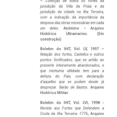
–
Colecção de todos os fortes da
jurisdição da Villa da Praia e da
jurisdição da cidade na ilha Terceira,
com a indicação da importância da
despesa das obras necessárias em cada
um deles
. Anónimo – Arquivo
Histórico Ultramarino. (Em
construção)
Boletim do IHIT, Vol. LV, 1997 –
Relação dos fortes, Castellos e outros
pontos fortificados, que se achão ao
prezente inteiramente abandonados, e
que nenhuma utilidade tem para a
defeza do Pais, com declaração
d’aquelles que se podem desde já
desprezar. Barão de Bastos
. Arquivo
Histórico Militar.
Boletim do IHIT, Vol. LVI, 1998 -
Revista aos Fortes que Defendem a
Costa da Ilha Terceira- 1776
, Arquivo