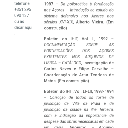
telefone
1987 –
Da poliorcética à fortificação
+351 295
nos Açores – Introdução ao estudo do
090 137
sistema defensivo nos Açores nos
ou ao
séculos XVI-XIX
, Alberto Vieira. (Em
clicar
aqui
construção)
.
Boletim do IHIT, Vol. L, 1992 –
DOCUMENTAÇÃO SOBRE AS
FORTIFICAÇÕES DOS AÇORES
EXISTENTES NOS ARQUIVOS DE
LISBOA – CATÁLOGO
, Investigação de
Carlos Neves e Filipe Carvalho –
Coordenação de Artur Teodoro de
Matos. (Em construção)
Boletim do IHIT, Vol. LI-LII, 1993-1994
–
Colecção de todos os fortes da
jurisdição da Villa da Praia e da
jurisdição da cidade na ilha Terceira,
com a indicação da importância da
despesa das obras necessárias em cada
um deles
. Anónimo – Arquivo