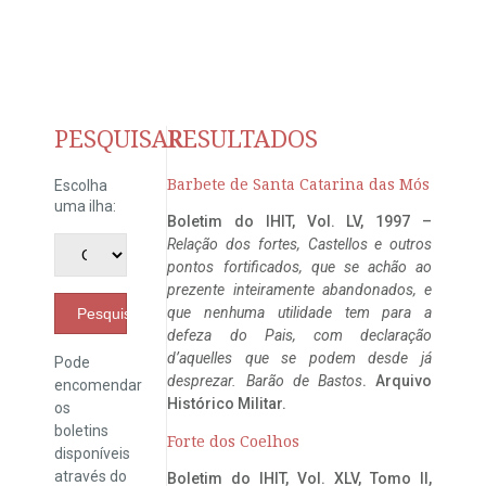
PESQUISAR
RESULTADOS
Barbete de Santa Catarina das Mós
Escolha
uma ilha:
Boletim do IHIT, Vol. LV, 1997 –
Relação dos fortes, Castellos e outros
pontos fortificados, que se achão ao
prezente inteiramente abandonados, e
que nenhuma utilidade tem para a
Pesquisar
defeza do Pais, com declaração
d’aquelles que se podem desde já
Pode
desprezar. Barão de Bastos
. Arquivo
encomendar
Histórico Militar.
os
boletins
Forte dos Coelhos
disponíveis
através do
Boletim do IHIT, Vol. XLV, Tomo II,