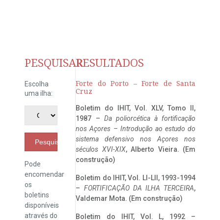
PESQUISAR
RESULTADOS
Forte do Porto – Forte de Santa
Escolha
Cruz
uma ilha:
Boletim do IHIT, Vol. XLV, Tomo II,
1987 –
Da poliorcética à fortificação
nos Açores – Introdução ao estudo do
sistema defensivo nos Açores nos
Pesquisar
séculos XVI-XIX
, Alberto Vieira. (Em
construção)
Pode
encomendar
Boletim do IHIT, Vol. LI-LII, 1993-1994
os
–
FORTIFICAÇÃO DA ILHA TERCEIRA
,
boletins
Valdemar Mota. (Em construção)
disponíveis
através do
Boletim do IHIT, Vol. L, 1992 –