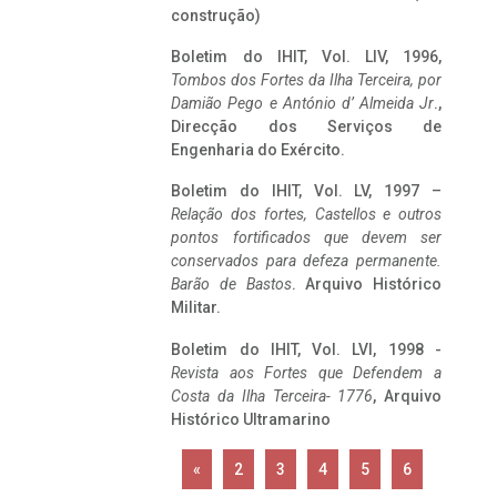
construção)
Boletim do IHIT, Vol. LIV, 1996,
Tombos dos Fortes da Ilha Terceira,
por
Damião Pego e António d’ Almeida Jr
.,
Direcção dos Serviços de
Engenharia do Exército.
Boletim do IHIT, Vol. LV, 1997 –
Relação dos fortes, Castellos e outros
pontos fortificados que devem ser
conservados para defeza permanente.
Barão de Bastos
. Arquivo Histórico
Militar.
Boletim do IHIT, Vol. LVI, 1998 -
Revista aos Fortes que Defendem a
Costa da Ilha Terceira- 1776
, Arquivo
Histórico Ultramarino
«
2
3
4
5
6