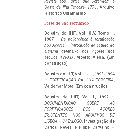
Revista aos Fortes que Defendem a
Costa da Ilha Terceira- 1776
, Arquivo
Histórico Ultramarino
Forte de São Fernando
Boletim do IHIT, Vol. XLV, Tomo II,
1987 –
Da poliorcética à fortificação
nos Açores – Introdução ao estudo do
sistema defensivo nos Açores nos
séculos XVI-XIX
, Alberto Vieira. (Em
construção)
Boletim do IHIT, Vol. LI-LII, 1993-1994
–
FORTIFICAÇÃO DA ILHA TERCEIRA
,
Valdemar Mota. (Em construção)
Boletim do IHIT, Vol. L, 1992 –
DOCUMENTAÇÃO SOBRE AS
FORTIFICAÇÕES DOS AÇORES
EXISTENTES NOS ARQUIVOS DE
LISBOA – CATÁLOGO
, Investigação de
Carlos Neves e Filipe Carvalho –