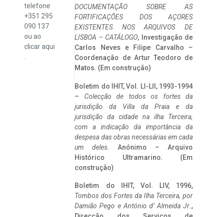
telefone
DOCUMENTAÇÃO SOBRE AS
+351 295
FORTIFICAÇÕES DOS AÇORES
090 137
EXISTENTES NOS ARQUIVOS DE
ou ao
LISBOA – CATÁLOGO
, Investigação de
clicar
aqui
Carlos Neves e Filipe Carvalho –
.
Coordenação de Artur Teodoro de
Matos. (Em construção)
Boletim do IHIT, Vol. LI-LII, 1993-1994
–
Colecção de todos os fortes da
jurisdição da Villa da Praia e da
jurisdição da cidade na ilha Terceira,
com a indicação da importância da
despesa das obras necessárias em cada
um deles
. Anónimo – Arquivo
Histórico Ultramarino. (Em
construção)
Boletim do IHIT, Vol. LIV, 1996,
Tombos dos Fortes da Ilha Terceira,
por
Damião Pego e António d’ Almeida Jr
.,
Direcção dos Serviços de