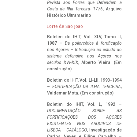
Revista aos Fortes que Defendem a
Costa da Ilha Terceira- 1776
, Arquivo
Histórico Ultramarino
Forte de São João
Boletim do IHIT, Vol. XLV, Tomo II,
1987 –
Da poliorcética à fortificação
nos Açores – Introdução ao estudo do
sistema defensivo nos Açores nos
séculos XVI-XIX
, Alberto Vieira. (Em
construção)
Boletim do IHIT, Vol. LI-LII, 1993-1994
–
FORTIFICAÇÃO DA ILHA TERCEIRA
,
Valdemar Mota. (Em construção)
Boletim do IHIT, Vol. L, 1992 –
DOCUMENTAÇÃO SOBRE AS
FORTIFICAÇÕES DOS AÇORES
EXISTENTES NOS ARQUIVOS DE
LISBOA – CATÁLOGO
, Investigação de
Carlos Neves e Filipe Carvalho –