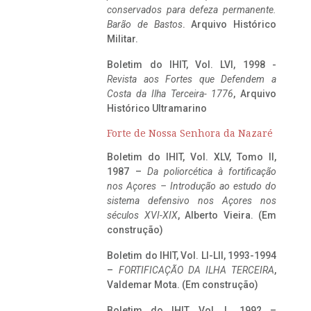
conservados para defeza permanente.
Barão de Bastos
. Arquivo Histórico
Militar.
Boletim do IHIT, Vol. LVI, 1998 -
Revista aos Fortes que Defendem a
Costa da Ilha Terceira- 1776
, Arquivo
Histórico Ultramarino
Forte de Nossa Senhora da Nazaré
Boletim do IHIT, Vol. XLV, Tomo II,
1987 –
Da poliorcética à fortificação
nos Açores – Introdução ao estudo do
sistema defensivo nos Açores nos
séculos XVI-XIX
, Alberto Vieira. (Em
construção)
Boletim do IHIT, Vol. LI-LII, 1993-1994
–
FORTIFICAÇÃO DA ILHA TERCEIRA
,
Valdemar Mota. (Em construção)
Boletim do IHIT, Vol. L, 1992 –