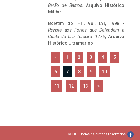
Barão de Bastos
. Arquivo Histórico
Militar.
Boletim do IHIT, Vol. LVI, 1998 -
Revista aos Fortes que Defendem a
Costa da Ilha Terceira- 1776
, Arquivo
Histórico Ultramarino
«
1
2
3
4
5
6
7
8
9
10
11
12
13
»
© IHIT - todos os direitos reservados.