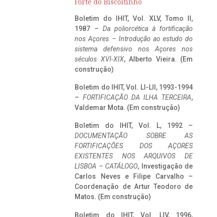
Forte do Biscoitinho
Boletim do IHIT, Vol. XLV, Tomo II,
1987 –
Da poliorcética à fortificação
nos Açores – Introdução ao estudo do
sistema defensivo nos Açores nos
séculos XVI-XIX
, Alberto Vieira. (Em
construção)
Boletim do IHIT, Vol. LI-LII, 1993-1994
–
FORTIFICAÇÃO DA ILHA TERCEIRA
,
Valdemar Mota. (Em construção)
Boletim do IHIT, Vol. L, 1992 –
DOCUMENTAÇÃO SOBRE AS
FORTIFICAÇÕES DOS AÇORES
EXISTENTES NOS ARQUIVOS DE
LISBOA – CATÁLOGO
, Investigação de
Carlos Neves e Filipe Carvalho –
Coordenação de Artur Teodoro de
Matos. (Em construção)
Boletim do IHIT, Vol. LIV, 1996,