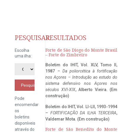
PESQUISAR
RESULTADOS
Forte de São Diogo do Monte Brasil
Escolha
– Forte do Zimbreiro
uma ilha:
Boletim do IHIT, Vol. XLV, Tomo II,
1987 –
Da poliorcética à fortificação
nos Açores – Introdução ao estudo do
sistema defensivo nos Açores nos
Pesquisar
séculos XVI-XIX
, Alberto Vieira. (Em
construção)
Pode
encomendar
Boletim do IHIT, Vol. LI-LII, 1993-1994
os
–
FORTIFICAÇÃO DA ILHA TERCEIRA
,
boletins
Valdemar Mota. (Em construção)
disponíveis
através do
Forte de São Benedito do Monte