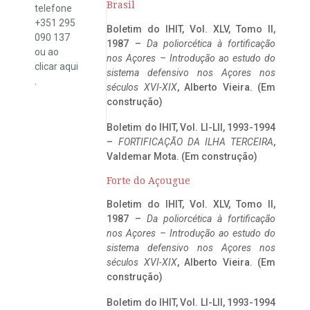
Brasil
telefone
+351 295
Boletim do IHIT, Vol. XLV, Tomo II,
090 137
1987 –
Da poliorcética à fortificação
ou ao
nos Açores – Introdução ao estudo do
clicar
aqui
sistema defensivo nos Açores nos
.
séculos XVI-XIX
, Alberto Vieira. (Em
construção)
Boletim do IHIT, Vol. LI-LII, 1993-1994
–
FORTIFICAÇÃO DA ILHA TERCEIRA
,
Valdemar Mota. (Em construção)
Forte do Açougue
Boletim do IHIT, Vol. XLV, Tomo II,
1987 –
Da poliorcética à fortificação
nos Açores – Introdução ao estudo do
sistema defensivo nos Açores nos
séculos XVI-XIX
, Alberto Vieira. (Em
construção)
Boletim do IHIT, Vol. LI-LII, 1993-1994