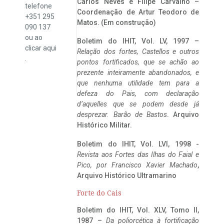
Carlos Neves e Filipe Carvalho –
telefone
Coordenação de Artur Teodoro de
+351 295
Matos. (Em construção)
090 137
ou ao
Boletim do IHIT, Vol. LV, 1997 –
clicar
aqui
Relação dos fortes, Castellos e outros
.
pontos fortificados, que se achão ao
prezente inteiramente abandonados, e
que nenhuma utilidade tem para a
defeza do Pais, com declaração
d’aquelles que se podem desde já
desprezar. Barão de Bastos
. Arquivo
Histórico Militar.
Boletim do IHIT, Vol. LVI, 1998 -
Revista aos Fortes das Ilhas do Faial e
Pico, por Francisco Xavier Machado
,
Arquivo Histórico Ultramarino
Forte do Cais
Boletim do IHIT, Vol. XLV, Tomo II,
1987 –
Da poliorcética à fortificação