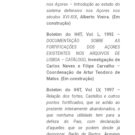
nos Açores – Introdução ao estudo do
sistema defensivo nos Açores nos
séculos XVI-XIX
, Alberto Vieira. (Em
construção)
Boletim do IHIT, Vol. L, 1992 –
DOCUMENTAÇÃO SOBRE AS
FORTIFICAÇÕES DOS AÇORES
EXISTENTES NOS ARQUIVOS DE
LISBOA – CATÁLOGO
, Investigação de
Carlos Neves e Filipe Carvalho –
Coordenação de Artur Teodoro de
Matos. (Em construção)
Boletim do IHIT, Vol. LV, 1997 –
Relação dos fortes, Castellos e outros
pontos fortificados, que se achão ao
prezente inteiramente abandonados, e
que nenhuma utilidade tem para a
defeza do Pais, com declaração
d’aquelles que se podem desde já
desprezar. Barão de Bastos
. Arquivo