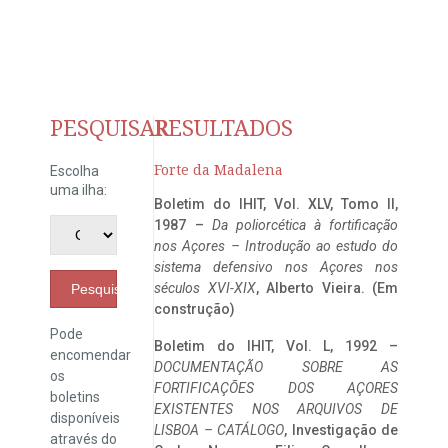
PESQUISAR
RESULTADOS
Forte da Madalena
Escolha
uma ilha:
Boletim do IHIT, Vol. XLV, Tomo II,
1987 –
Da poliorcética à fortificação
nos Açores – Introdução ao estudo do
sistema defensivo nos Açores nos
séculos XVI-XIX
, Alberto Vieira. (Em
Pesquisar
construção)
Pode
Boletim do IHIT, Vol. L, 1992 –
encomendar
DOCUMENTAÇÃO SOBRE AS
os
FORTIFICAÇÕES DOS AÇORES
boletins
EXISTENTES NOS ARQUIVOS DE
disponíveis
LISBOA – CATÁLOGO
, Investigação de
através do