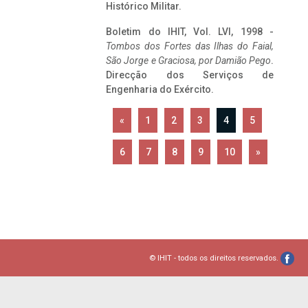
Histórico Militar.
Boletim do IHIT, Vol. LVI, 1998 -
Tombos dos Fortes das Ilhas do Faial,
São Jorge e Graciosa,
por Damião Pego
.
Direcção dos Serviços de
Engenharia do Exército.
«
1
2
3
4
5
6
7
8
9
10
»
© IHIT - todos os direitos reservados.