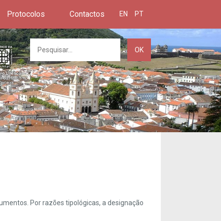
Protocolos
Contactos
EN
PT
OK
umentos. Por razões tipológicas, a designação