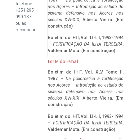
telefone
nos Açores – Introdução ao estudo do
+351 295
sistema defensivo nos Açores nos
090 137
séculos XVI-XIX
, Alberto Vieira. (Em
ou ao
construção)
clicar
aqui
.
Boletim do IHIT, Vol. LI-LII, 1993-1994
–
FORTIFICAÇÃO DA ILHA TERCEIRA
,
Valdemar Mota. (Em construção)
Forte do Fanal
Boletim do IHIT, Vol. XLV, Tomo II,
1987 –
Da poliorcética à fortificação
nos Açores – Introdução ao estudo do
sistema defensivo nos Açores nos
séculos XVI-XIX
, Alberto Vieira. (Em
construção)
Boletim do IHIT, Vol. LI-LII, 1993-1994
–
FORTIFICAÇÃO DA ILHA TERCEIRA
,
Valdemar Mota. (Em construção)