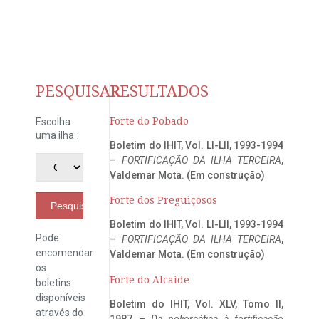
PESQUISAR
RESULTADOS
Forte do Pobado
Escolha
uma ilha:
Boletim do IHIT, Vol. LI-LII, 1993-1994
–
FORTIFICAÇÃO DA ILHA TERCEIRA
,
Valdemar Mota. (Em construção)
Forte dos Preguiçosos
Pesquisar
Boletim do IHIT, Vol. LI-LII, 1993-1994
Pode
–
FORTIFICAÇÃO DA ILHA TERCEIRA
,
encomendar
Valdemar Mota. (Em construção)
os
Forte do Alcaide
boletins
disponíveis
Boletim do IHIT, Vol. XLV, Tomo II,
através do
1987 –
Da poliorcética à fortificação