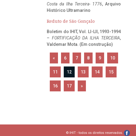
Costa da Ilha Terceira- 1776
, Arquivo
Histórico Ultramarino
Reduto de São Gonçalo
Boletim do IHIT, Vol. LI-LII, 1993-1994
–
FORTIFICAÇÃO DA ILHA TERCEIRA
,
Valdemar Mota. (Em construção)
«
6
7
8
9
10
11
12
13
14
15
16
17
»
© IHIT - todos os direitos reservados.