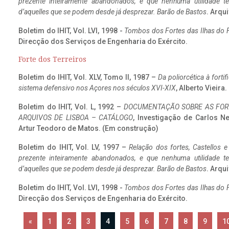
prezente inteiramente abandonados, e que nenhuma utilidade 
d’aquelles que se podem desde já desprezar. Barão de Bastos
. Arqui
Boletim do IHIT, Vol. LVI, 1998 -
Tombos dos Fortes das Ilhas do F
Direcção dos Serviços de Engenharia do Exército.
Forte dos Terreiros
Boletim do IHIT, Vol. XLV, Tomo II, 1987 –
Da poliorcética à fort
sistema defensivo nos Açores nos séculos XVI-XIX
, Alberto Vieira
Boletim do IHIT, Vol. L, 1992 –
DOCUMENTAÇÃO SOBRE AS FORT
ARQUIVOS DE LISBOA – CATÁLOGO
, Investigação de Carlos N
Artur Teodoro de Matos. (Em construção)
Boletim do IHIT, Vol. LV, 1997 –
Relação dos fortes, Castellos e
prezente inteiramente abandonados, e que nenhuma utilidade 
d’aquelles que se podem desde já desprezar. Barão de Bastos
. Arqui
Boletim do IHIT, Vol. LVI, 1998 -
Tombos dos Fortes das Ilhas do F
Direcção dos Serviços de Engenharia do Exército.
«
1
2
3
4
5
6
7
8
9
1