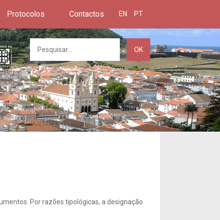
Protocolos
Contactos
EN
PT
OK
umentos. Por razões tipológicas, a designação