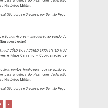
tem para a defeza do Pais, com declaração
vo Histórico Militar.
aial, São Jorge e Graciosa,
por Damião Pego
.
ificação nos Açores – Introdução ao estudo do
. (Em construção)
IFICAÇÕES DOS AÇORES EXISTENTES NOS
eves e Filipe Carvalho – Coordenação de
 outros pontos fortificados, que se achão ao
tem para a defeza do Pais, com declaração
vo Histórico Militar.
aial, São Jorge e Graciosa,
por Damião Pego
.
0
»