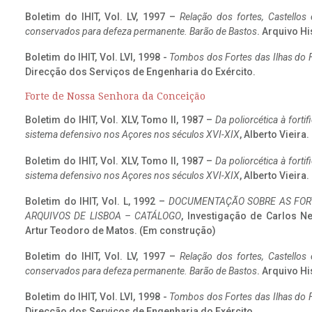
Boletim do IHIT, Vol. LV, 1997 –
Relação dos fortes, Castellos
conservados para defeza permanente. Barão de Bastos
. Arquivo Hi
Boletim do IHIT, Vol. LVI, 1998 -
Tombos dos Fortes das Ilhas do F
Direcção dos Serviços de Engenharia do Exército.
Forte de Nossa Senhora da Conceição
Boletim do IHIT, Vol. XLV, Tomo II, 1987 –
Da poliorcética à fort
sistema defensivo nos Açores nos séculos XVI-XIX
, Alberto Vieira
Boletim do IHIT, Vol. XLV, Tomo II, 1987 –
Da poliorcética à fort
sistema defensivo nos Açores nos séculos XVI-XIX
, Alberto Vieira
Boletim do IHIT, Vol. L, 1992 –
DOCUMENTAÇÃO SOBRE AS FORT
ARQUIVOS DE LISBOA – CATÁLOGO
, Investigação de Carlos N
Artur Teodoro de Matos. (Em construção)
Boletim do IHIT, Vol. LV, 1997 –
Relação dos fortes, Castellos
conservados para defeza permanente. Barão de Bastos
. Arquivo Hi
Boletim do IHIT, Vol. LVI, 1998 -
Tombos dos Fortes das Ilhas do F
Direcção dos Serviços de Engenharia do Exército.